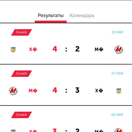
Результаты
Календарь
Хоккей
10 МАЯ
4
:
2
Х�
М�
Хоккей
07 МАЯ
4
:
3
М�
Х�
Хоккей
04 МАЯ
3
:
2