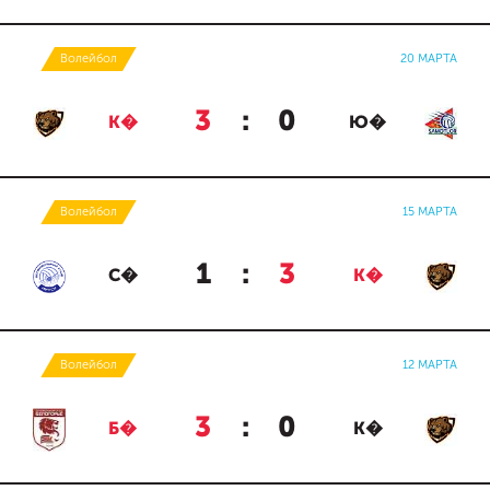
Волейбол
20 МАРТА
3
:
0
К�
Ю�
Волейбол
15 МАРТА
1
:
3
С�
К�
Волейбол
12 МАРТА
3
:
0
Б�
К�