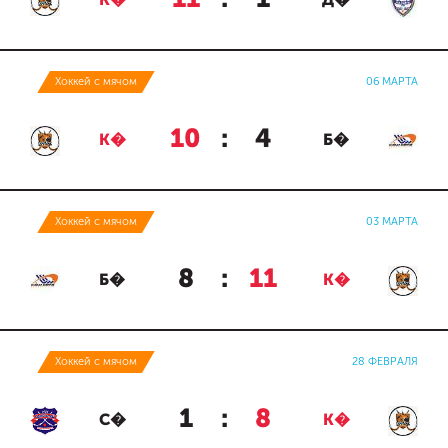
К�
Д�
Хоккей с мячом
06 МАРТА
10
:
4
К�
Б�
Хоккей с мячом
03 МАРТА
8
:
11
Б�
К�
Хоккей с мячом
28 ФЕВРАЛЯ
1
:
8
С�
К�