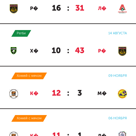
16
:
31
Р�
Л�
Регби
14 АВГУСТА
10
:
43
Х�
Р�
Хоккей с мячом
09 НОЯБРЯ
12
:
3
К�
М�
Хоккей с мячом
06 НОЯБРЯ
11
:
1