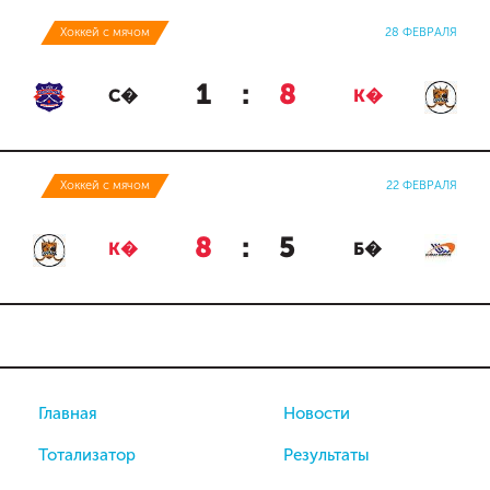
Хоккей с мячом
28 ФЕВРАЛЯ
1
:
8
С�
К�
Хоккей с мячом
22 ФЕВРАЛЯ
8
:
5
К�
Б�
Главная
Новости
Тотализатор
Результаты