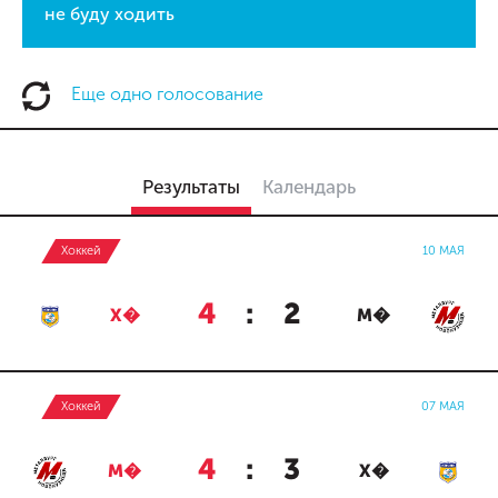
не буду ходить
Еще одно голосование
Результаты
Календарь
Хоккей
10 МАЯ
4
:
2
Х�
М�
Хоккей
07 МАЯ
4
:
3
М�
Х�