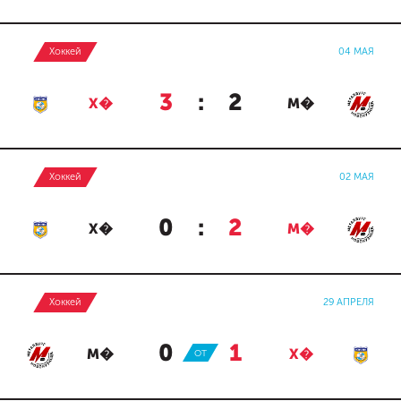
Хоккей
04 МАЯ
3
:
2
Х�
М�
Хоккей
02 МАЯ
0
:
2
Х�
М�
Хоккей
29 АПРЕЛЯ
0
:
1
М�
ОТ
Х�