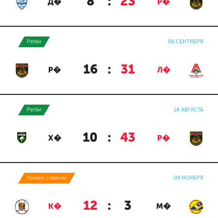
8
:
23
Д�
Р�
Регби
06 СЕНТЯБРЯ
16
:
31
Р�
Л�
Регби
14 АВГУСТА
10
:
43
Х�
Р�
Хоккей с мячом
09 НОЯБРЯ
12
:
3
К�
М�