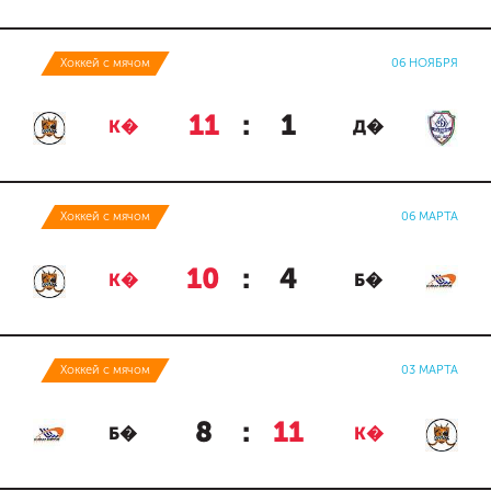
Хоккей с мячом
06 НОЯБРЯ
11
:
1
К�
Д�
Хоккей с мячом
06 МАРТА
10
:
4
К�
Б�
Хоккей с мячом
03 МАРТА
8
:
11
Б�
К�