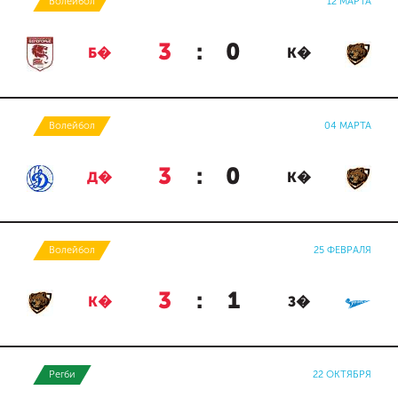
Волейбол
12 МАРТА
3
:
0
Б�
К�
Волейбол
04 МАРТА
3
:
0
Д�
К�
Волейбол
25 ФЕВРАЛЯ
3
:
1
К�
З�
Регби
22 ОКТЯБРЯ