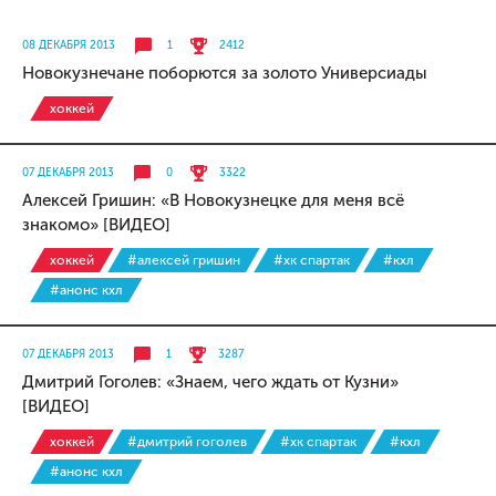
08 ДЕКАБРЯ 2013
1
2412
Новокузнечане поборются за золото Универсиады
хоккей
07 ДЕКАБРЯ 2013
0
3322
Алексей Гришин: «В Новокузнецке для меня всё
знакомо» [ВИДЕО]
хоккей
#алексей гришин
#хк спартак
#кхл
#анонс кхл
07 ДЕКАБРЯ 2013
1
3287
Дмитрий Гоголев: «Знаем, чего ждать от Кузни»
[ВИДЕО]
хоккей
#дмитрий гоголев
#хк спартак
#кхл
#анонс кхл