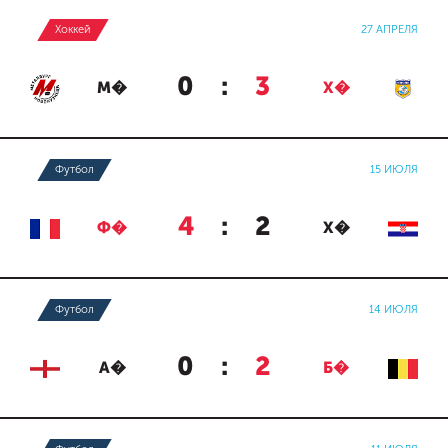
Хоккей
27 АПРЕЛЯ
0
:
3
М�
Х�
Футбол
15 ИЮЛЯ
4
:
2
Ф�
Х�
Футбол
14 ИЮЛЯ
0
:
2
А�
Б�