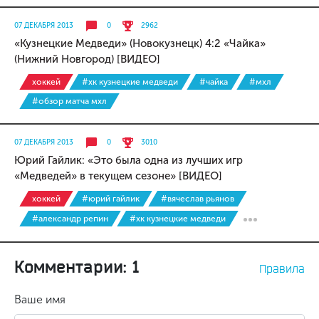
07 ДЕКАБРЯ 2013
0
2962
«Кузнецкие Медведи» (Новокузнецк) 4:2 «Чайка»
(Нижний Новгород) [ВИДЕО]
хоккей
#хк кузнецкие медведи
#чайка
#мхл
#обзор матча мхл
07 ДЕКАБРЯ 2013
0
3010
Юрий Гайлик: «Это была одна из лучших игр
«Медведей» в текущем сезоне» [ВИДЕО]
хоккей
#юрий гайлик
#вячеслав рьянов
#александр репин
#хк кузнецкие медведи
Комментарии: 1
Правила
Ваше имя