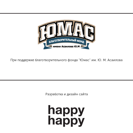
При поддержке благотворительного фонда "Юмас" им. Ю. М. Асаилова
Разработка и дизайн сайта