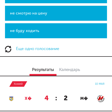
не смотрю на цену
не буду ходить
Еще одно голосование
Результаты
Календарь
Хоккей
10 МАЯ
4
:
2
Х�
М�