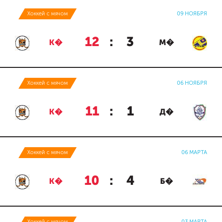
Хоккей с мячом
09 НОЯБРЯ
12
:
3
К�
М�
Хоккей с мячом
06 НОЯБРЯ
11
:
1
К�
Д�
Хоккей с мячом
06 МАРТА
10
:
4
К�
Б�
Хоккей с мячом
03 МАРТА