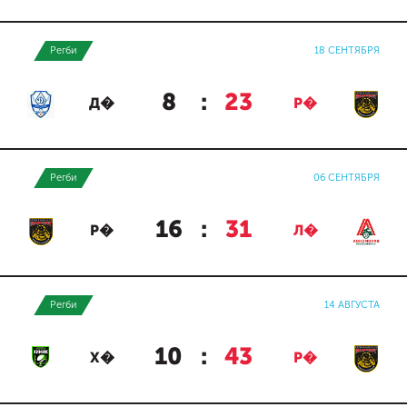
Регби
18 СЕНТЯБРЯ
8
:
23
Д�
Р�
Регби
06 СЕНТЯБРЯ
16
:
31
Р�
Л�
Регби
14 АВГУСТА
10
:
43
Х�
Р�