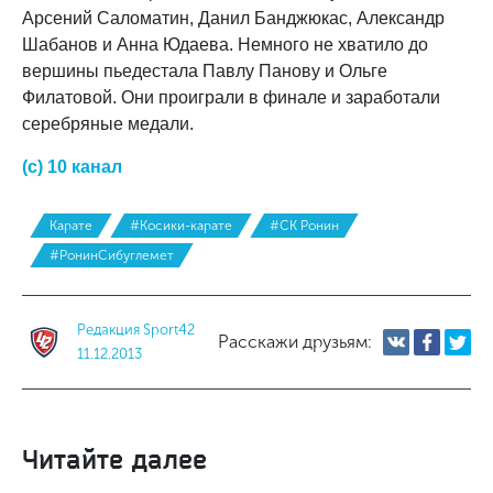
Арсений Саломатин, Данил Банджюкас, Александр
Шабанов и Анна Юдаева. Немного не хватило до
вершины пьедестала Павлу Панову и Ольге
Филатовой. Они проиграли в финале и заработали
серебряные медали.
(с) 10 канал
Карате
#Косики-карате
#СК Ронин
#РонинСибуглемет
Редакция Sport42
Расскажи друзьям:
11.12.2013
Читайте далее