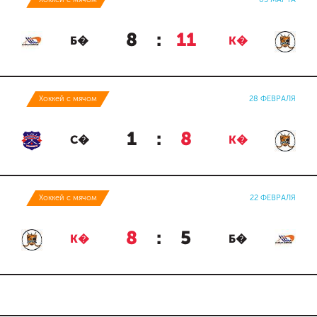
8
:
11
Б�
К�
Хоккей с мячом
28 ФЕВРАЛЯ
1
:
8
С�
К�
Хоккей с мячом
22 ФЕВРАЛЯ
8
:
5
К�
Б�