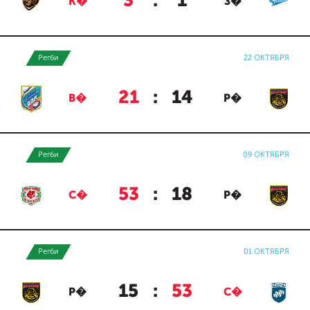
3
:
1
К�
З�
Регби
22 ОКТЯБРЯ
21
:
14
В�
Р�
Регби
09 ОКТЯБРЯ
53
:
18
С�
Р�
Регби
01 ОКТЯБРЯ
15
:
53
Р�
С�