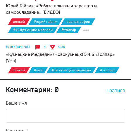
Юрий Гайлик: «Ребята показали характер и
самообладание» [ВИДЕО]
хоккей
#юрий гайлик
#венер сафин
#хк кузнецкие медведи
#толпар
10 ДЕКАБРЯ 2013
4
3236
«Кузнецкие Медведи» (Новокузнецк) 5:4 Б «Толпар»
(Уфа)
хоккей
#мхл
#хк кузнецкие медведи
#толпар
Комментарии: 0
Правила
Ваше имя
Ваш email