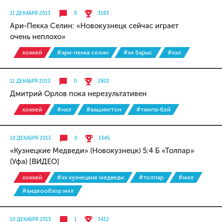
11 ДЕКАБРЯ 2013
0
3183
Ари-Пекка Селин: «Новокузнецк сейчас играет
очень неплохо»
хоккей
#ари-пекка селин
#хк барыс
#кхл
11 ДЕКАБРЯ 2013
0
2802
Дмитрий Орлов пока нерезультативен
хоккей
#нхл
#вашингтон
#тампа-бэй
10 ДЕКАБРЯ 2013
0
3345
«Кузнецкие Медведи» (Новокузнецк) 5:4 Б «Толпар»
(Уфа) [ВИДЕО]
хоккей
#хк кузнецкие медведи
#толпар
#мхл
#видеообзор мхл
10 ДЕКАБРЯ 2013
1
3412