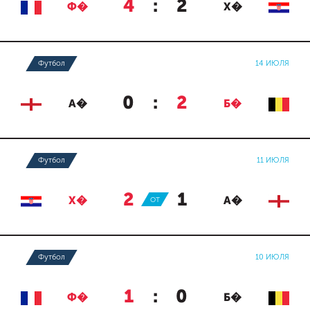
4
:
2
Ф�
Х�
Футбол
14 ИЮЛЯ
0
:
2
А�
Б�
Футбол
11 ИЮЛЯ
2
:
1
Х�
ОТ
А�
Футбол
10 ИЮЛЯ
1
:
0
Ф�
Б�