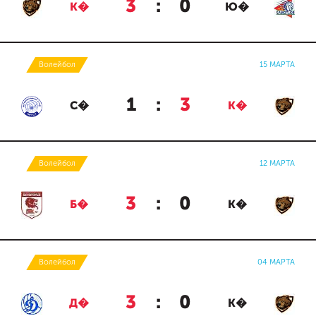
3
:
0
К�
Ю�
Волейбол
15 МАРТА
1
:
3
С�
К�
Волейбол
12 МАРТА
3
:
0
Б�
К�
Волейбол
04 МАРТА
3
:
0
Д�
К�