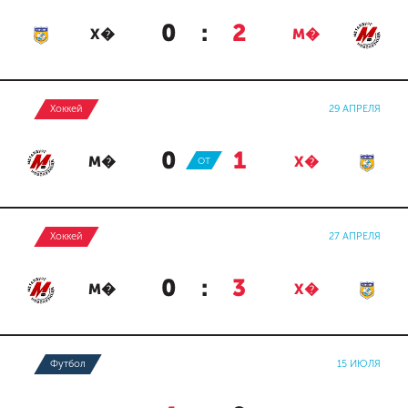
0
:
2
Х�
М�
Хоккей
29 АПРЕЛЯ
0
:
1
М�
ОТ
Х�
Хоккей
27 АПРЕЛЯ
0
:
3
М�
Х�
Футбол
15 ИЮЛЯ