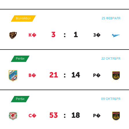
Волейбол
25 ФЕВРАЛЯ
3
:
1
К�
З�
Регби
22 ОКТЯБРЯ
21
:
14
В�
Р�
Регби
09 ОКТЯБРЯ
53
:
18
С�
Р�