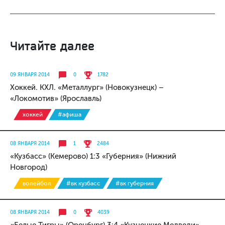
Читайте далее
09 ЯНВАРЯ 2014
0
1782
Хоккей. КХЛ. «Металлург» (Новокузнецк) –
«Локомотив» (Ярославль)
хоккей
#афиша
08 ЯНВАРЯ 2014
1
2484
«Кузбасс» (Кемерово) 1:3 «Губерния» (Нижний
Новгород)
волейбол
#вк кузбасс
#вк губерния
08 ЯНВАРЯ 2014
0
4039