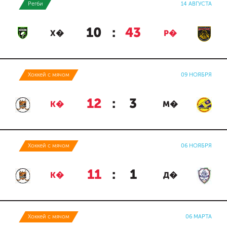
Регби
14 АВГУСТА
10
:
43
Х�
Р�
Хоккей с мячом
09 НОЯБРЯ
12
:
3
К�
М�
Хоккей с мячом
06 НОЯБРЯ
11
:
1
К�
Д�
Хоккей с мячом
06 МАРТА