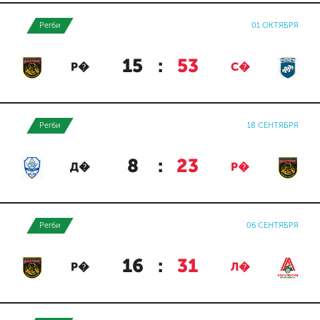
Регби
01 ОКТЯБРЯ
15
:
53
Р�
С�
Регби
18 СЕНТЯБРЯ
8
:
23
Д�
Р�
Регби
06 СЕНТЯБРЯ
16
:
31
Р�
Л�