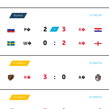
Футбол
07 ИЮЛЯ
2
:
3
Р�
ОТ
Х�
0
:
2
Ш�
А�
Волейбол
25 МАРТА
3
:
0
К�
А�
Волейбол
20 МАРТА