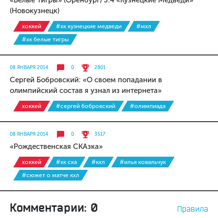
«Белые Тигры» (Оренбург) 3:4 «Кузнецкие Медведи»
(Новокузнецк)
хоккей
#хк кузнецкие медведи
#мхл
#хк белые тигры
08 ЯНВАРЯ 2014
0
2801
Сергей Бобровский: «О своем попадании в
олимпийский состав я узнал из интернета»
хоккей
#сергей бобровский
#олимпиада
08 ЯНВАРЯ 2014
0
3517
«Рождественская СКАзка»
хоккей
#хк ска
#кхл
#илья ковальчук
#сюжет о матче кхл
Комментарии: 0
Правила