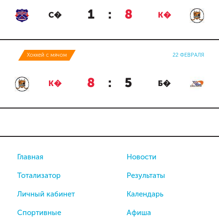
1
:
8
С�
К�
Хоккей с мячом
22 ФЕВРАЛЯ
8
:
5
К�
Б�
Главная
Новости
Тотализатор
Результаты
Личный кабинет
Календарь
Спортивные
Афиша