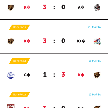
3
:
0
К�
А�
Волейбол
20 МАРТА
3
:
0
К�
Ю�
Волейбол
15 МАРТА
1
:
3
С�
К�
Волейбол
12 МАРТА