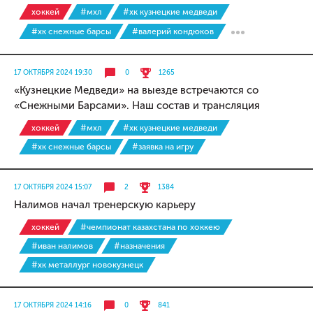
хоккей
#мхл
#хк кузнецкие медведи
#хк снежные барсы
#валерий кондюков
17 ОКТЯБРЯ 2024 19:30
0
1265
«Кузнецкие Медведи» на выезде встречаются со
«Снежными Барсами». Наш состав и трансляция
хоккей
#мхл
#хк кузнецкие медведи
#хк снежные барсы
#заявка на игру
17 ОКТЯБРЯ 2024 15:07
2
1384
Налимов начал тренерскую карьеру
хоккей
#чемпионат казахстана по хоккею
#иван налимов
#назначения
#хк металлург новокузнецк
17 ОКТЯБРЯ 2024 14:16
0
841