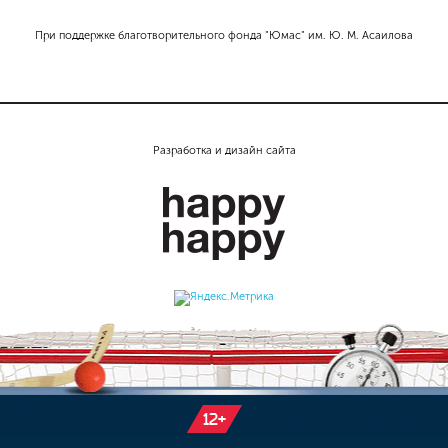
При поддержке благотворительного фонда "Юмас" им. Ю. М. Асаилова
Разработка и дизайн сайта
12+