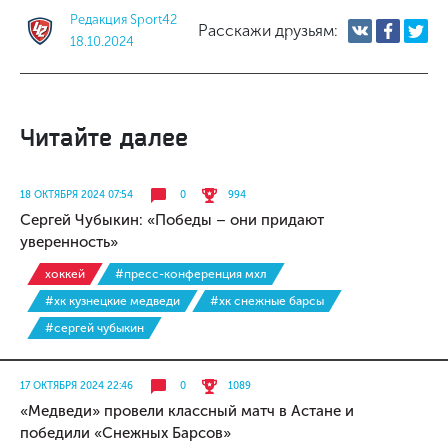
Редакция Sport42
Расскажи друзьям:
18.10.2024
Читайте далее
18 ОКТЯБРЯ 2024 07:54
0
994
Сергей Чубыкин: «Победы – они придают
уверенность»
хоккей
#пресс-конференция мхл
#хк кузнецкие медведи
#хк снежные барсы
#сергей чубыкин
17 ОКТЯБРЯ 2024 22:46
0
1089
«Медведи» провели классный матч в Астане и
победили «Снежных Барсов»