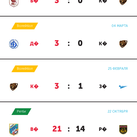
3
:
0
Б�
К�
Волейбол
04 МАРТА
3
:
0
Д�
К�
Волейбол
25 ФЕВРАЛЯ
3
:
1
К�
З�
Регби
22 ОКТЯБРЯ
21
:
14
В�
Р�