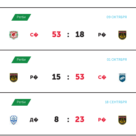
Регби
09 ОКТЯБРЯ
53
:
18
С�
Р�
Регби
01 ОКТЯБРЯ
15
:
53
Р�
С�
Регби
18 СЕНТЯБРЯ
8
:
23
Д�
Р�