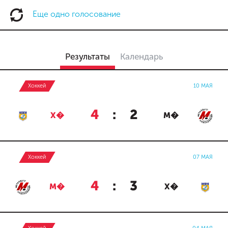
Еще одно голосование
Результаты
Календарь
Хоккей
10 МАЯ
4
:
2
Х�
М�
Хоккей
07 МАЯ
4
:
3
М�
Х�