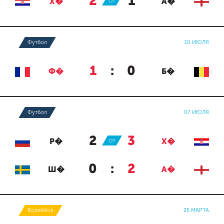
2
:
1
Х�
ОТ
А�
Футбол
10 ИЮЛЯ
1
:
0
Ф�
Б�
Футбол
07 ИЮЛЯ
2
:
3
Р�
ОТ
Х�
0
:
2
Ш�
А�
Волейбол
25 МАРТА