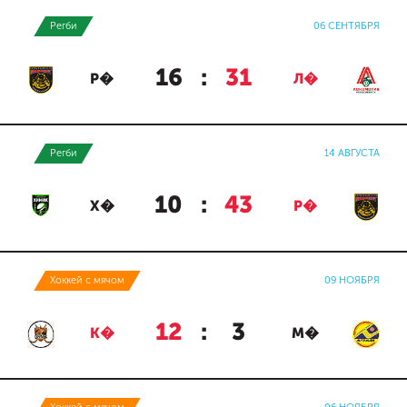
Регби
06 СЕНТЯБРЯ
16
:
31
Р�
Л�
Регби
14 АВГУСТА
10
:
43
Х�
Р�
Хоккей с мячом
09 НОЯБРЯ
12
:
3
К�
М�