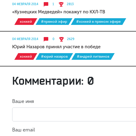
04 ФЕВРАЛЯ 2014
1
2813
«Кузнецких Медведей» покажут по КХЛ-ТВ
хоккей
#прямой эфир
#хоккей в прямом эфире
04 ФЕВРАЛЯ 2014
0
2629
Юрий Назаров принял участие в победе
хоккей
#юрий назаров
#андрей литвинов
Комментарии: 0
Ваше имя
Ваш email