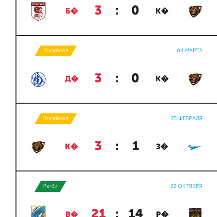
3
:
0
Б�
К�
Волейбол
04 МАРТА
3
:
0
Д�
К�
Волейбол
25 ФЕВРАЛЯ
3
:
1
К�
З�
Регби
22 ОКТЯБРЯ
21
:
14
В�
Р�