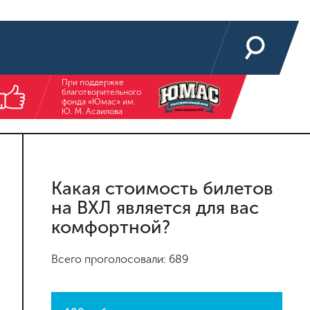
При поддержке
благотворительного
фонда «Юмас» им.
Ю. М. Асаилова
Какая стоимость билетов
на ВХЛ является для вас
комфортной?
Всего проголосовали: 689