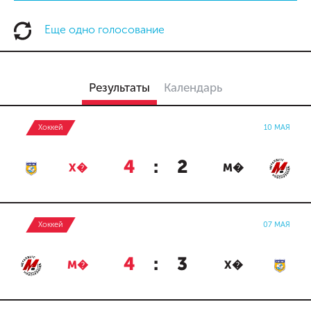
Еще одно голосование
Результаты
Календарь
Хоккей
10 МАЯ
4
:
2
Х�
М�
Хоккей
07 МАЯ
4
:
3
М�
Х�