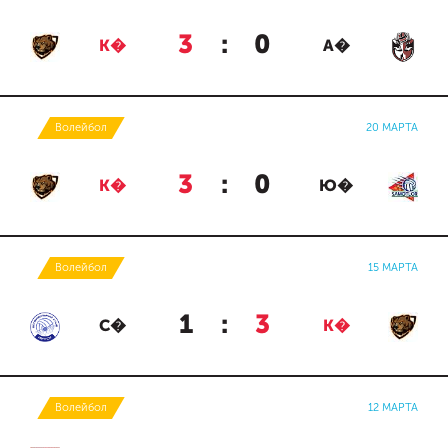
3
:
0
К�
А�
Волейбол
20 МАРТА
3
:
0
К�
Ю�
Волейбол
15 МАРТА
1
:
3
С�
К�
Волейбол
12 МАРТА