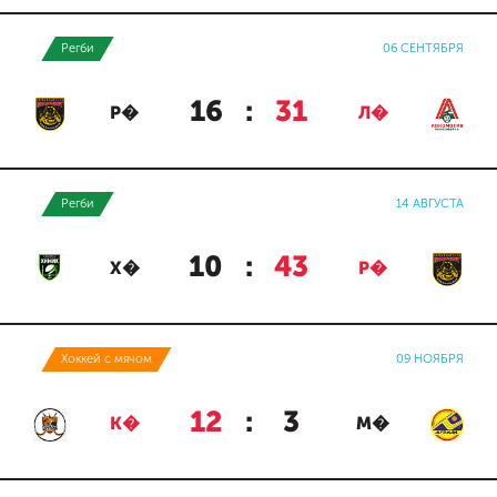
Регби
06 СЕНТЯБРЯ
16
:
31
Р�
Л�
Регби
14 АВГУСТА
10
:
43
Х�
Р�
Хоккей с мячом
09 НОЯБРЯ
12
:
3
К�
М�