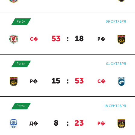
Регби
09 ОКТЯБРЯ
53
:
18
С�
Р�
Регби
01 ОКТЯБРЯ
15
:
53
Р�
С�
Регби
18 СЕНТЯБРЯ
8
:
23
Д�
Р�