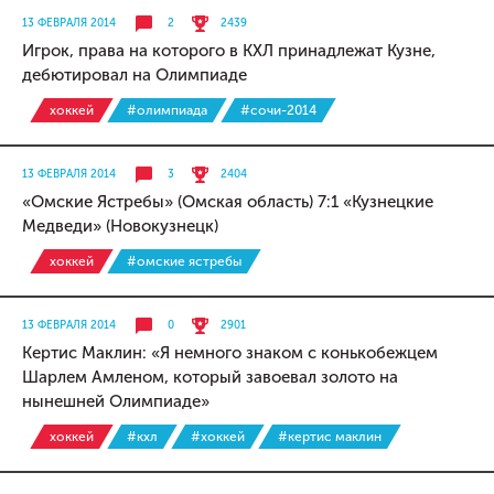
13 ФЕВРАЛЯ 2014
2
2439
Игрок, права на которого в КХЛ принадлежат Кузне,
дебютировал на Олимпиаде
хоккей
#олимпиада
#сочи-2014
13 ФЕВРАЛЯ 2014
3
2404
«Омские Ястребы» (Омская область) 7:1 «Кузнецкие
Медведи» (Новокузнецк)
хоккей
#омские ястребы
13 ФЕВРАЛЯ 2014
0
2901
Кертис Маклин: «Я немного знаком с конькобежцем
Шарлем Амленом, который завоевал золото на
нынешней Олимпиаде»
хоккей
#кхл
#хоккей
#кертис маклин