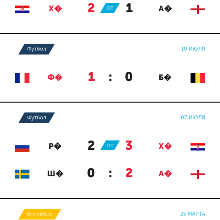
2
:
1
Х�
ОТ
А�
Футбол
10 ИЮЛЯ
1
:
0
Ф�
Б�
Футбол
07 ИЮЛЯ
2
:
3
Р�
ОТ
Х�
0
:
2
Ш�
А�
Волейбол
25 МАРТА