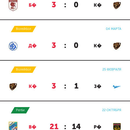
3
:
0
Б�
К�
Волейбол
04 МАРТА
3
:
0
Д�
К�
Волейбол
25 ФЕВРАЛЯ
3
:
1
К�
З�
Регби
22 ОКТЯБРЯ
21
:
14
В�
Р�