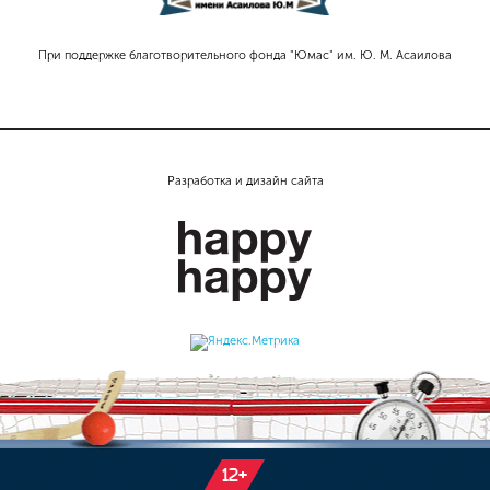
При поддержке благотворительного фонда "Юмас" им. Ю. М. Асаилова
Разработка и дизайн сайта
12+