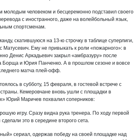
м молодым человеком и бесцеремонно подставил своего
 перевода с иностранного, даже на волейбольный язык,
льным спортсменам.
анду, скатившуюся на 13-ю строчку в таблице суперлиги,
 Матусевич. Ему не привыкать к роли «пожарного»: в
енно Денис Аркадьевич закрыл «амбразуру» после
 Борща и Юрия Панченко. А в прошлом сезоне и вовсе
следнего матча плей-офф.
ялось в субботу, 15 февраля, в гостевой встрече с
страны. Кемеровчане вновь ушли с площадки в
бых» Юрий Маричев похвалил соперников:
орошую игру. Сразу видна рука тренера. По ходу первой
сделали это в середине второго сета.
ный» сериал, одержав победу на своей площадке над