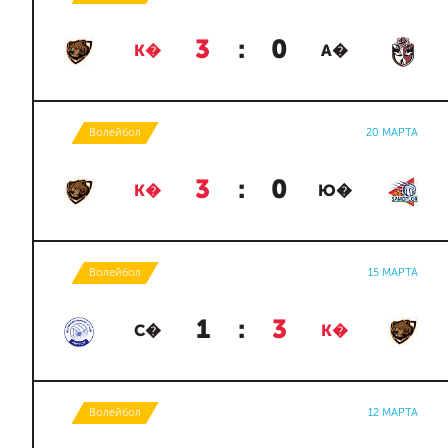
3
:
0
К�
А�
Волейбол
20 МАРТА
3
:
0
К�
Ю�
Волейбол
15 МАРТА
1
:
3
С�
К�
Волейбол
12 МАРТА