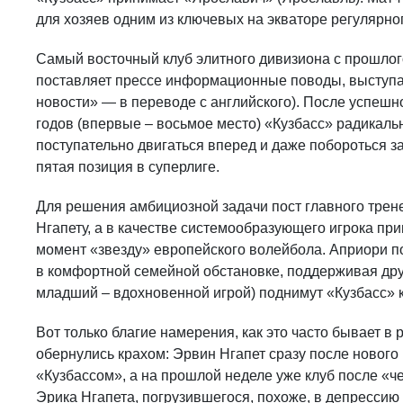
для хозяев одним из ключевых на экваторе регулярног
Самый восточный клуб элитного дивизиона с прошлого
поставляет прессе информационные поводы, выступа
новости» — в переводе с английского). После успеш
годов (впервые – восьмое место) «Кузбасс» радикальн
поступательно двигаться вперед и даже побороться за
пятая позиция в суперлиге.
Для решения амбициозной задачи пост главного трен
Нгапету, а в качестве системообразующего игрока при
момент «звезду» европейского волейбола. Априори п
в комфортной семейной обстановке, поддерживая друг
младший – вдохновенной игрой) поднимут «Кузбасс»
Вот только благие намерения, как это часто бывает 
обернулись крахом: Эрвин Нгапет сразу после нового 
«Кузбассом», а на прошлой неделе уже клуб после «ч
Эрика Нгапета, погрузившегося, похоже, в депрессию