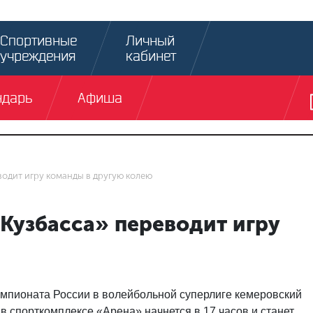
Спортивные
Личный
учреждения
кабинет
ндарь
Афиша
одит игру команды в другую колею
Кузбасса» переводит игру
чемпионата России в волейбольной суперлиге кемеровский
в спорткомплексе «Арена» начнется в 17 часов и станет