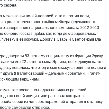
о сезона.
 межсезонья волей-неволей, а то и против воли,
я в роли коллективного ньйюсмейкера («делающего
ного завершения национального чемпионата 2012-2013
о обновил состав, дабы, как тогда декларировалось,
 путёвку в еврокубки. Дорогу в Старый Свет открывала
ера доверили 53-летнему специалисту из Франции Эрику
гласили его 22-летнего сына Эрвина, восходящую на тот
одразумевалось, что отец и сын окажутся единым целым и
 друга (Нгапет-старший – дельными советами, Нгапет-
 к сияющим вершинам.
в результате поспешно-недальновидных решений,
года по своей инициативе разорвал контракт с
ерной» серии из четырех поражений отправил в отставку
 после самоволки отпрыска.