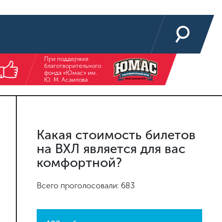
При поддержке
благотворительного
фонда «Юмас» им.
Ю. М. Асаилова
Какая стоимость билетов
на ВХЛ является для вас
комфортной?
Всего проголосовали: 683