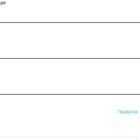
нда
Правила