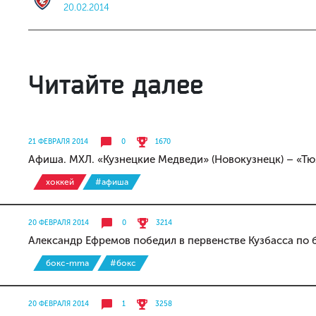
20.02.2014
Читайте далее
21 ФЕВРАЛЯ 2014
0
1670
Афиша. МХЛ. «Кузнецкие Медведи» (Новокузнецк) – «Тю
хоккей
#афиша
20 ФЕВРАЛЯ 2014
0
3214
Александр Ефремов победил в первенстве Кузбасса по 
бокс-mma
#бокс
20 ФЕВРАЛЯ 2014
1
3258