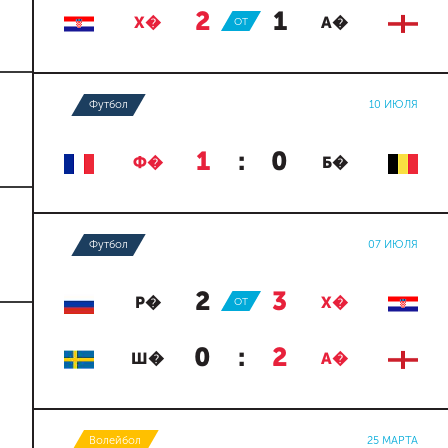
2
:
1
Х�
ОТ
А�
Футбол
10 ИЮЛЯ
1
:
0
Ф�
Б�
Футбол
07 ИЮЛЯ
2
:
3
Р�
ОТ
Х�
0
:
2
Ш�
А�
Волейбол
25 МАРТА