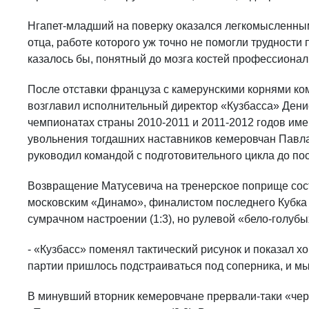
Нгапет-младший на поверку оказался легкомысленны
отца, работе которого уж точно не помогли трудности
казалось бы, понятный до мозга костей профессиона
После отставки француза с камерунскими корнями ком
возглавил исполнительный директор «Кузбасса» Денис
чемпионатах страны 2010-2011 и 2011-2012 годов им
увольнения тогдашних наставников кемеровчан Павла
руководил командой с подготовительного цикла до по
Возвращение Матусевича на тренерское поприще состо
московским «Динамо», финалистом последнего Кубка 
сумрачном настроении (1:3), но рулевой «бело-голу
- «Кузбасс» поменял тактический рисунок и показал х
партии пришлось подстраиваться под соперника, и мы 
В минувший вторник кемеровчане прервали-таки «чер