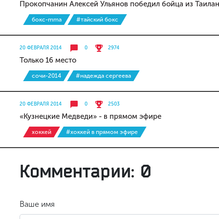
Прокопчанин Алексей Ульянов победил бойца из Таила
бокс-mma
#тайский бокс
20 ФЕВРАЛЯ 2014
0
2974
Только 16 место
сочи-2014
#надежда сергеева
20 ФЕВРАЛЯ 2014
0
2503
«Кузнецкие Медведи» - в прямом эфире
хоккей
#хоккей в прямом эфире
Комментарии: 0
Ваше имя