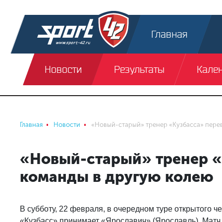
Главная
Новости
Результаты
Кале
Главная
Новости
«Новый-старый» тренер «Кузбасса» перев
«Новый-старый» тренер «
команды в другую колею
В субботу, 22 февраля, в очередном туре открытого 
«Кузбасс» принимает «Ярославич» (Ярославль). Матч 