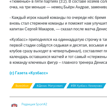
«Тюменью» в пяти партиях (3:2). В составе хозяев с
очка, на три меньше — немец Бьёрн Андрае, заменив
- Каждый игрок нашей команды по очереди нёс бремя 
вновь стал стержнем команды и поможет нам улучшит
капитан Сергей Макаров, — сказал после матча Денис
«Кузбасс» приподнялся на одиннадцатую строчку в та
первой стадии сойдутся седьмая и десятая, восьмая 
клубов сразу выходят в четвертьфинал), составляет 
календарь оставшихся матчей и тот самый «стержень
в команду ключевых фигур – главного тренера Денис
(с) Газета «Кузбасс»
Волейбол
#Денис Матусевич
#ВК Кузбасс Кемерово
Редакция Sport42