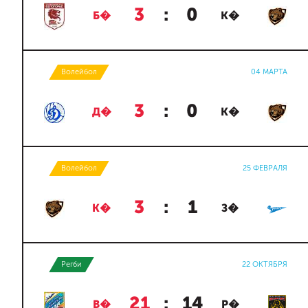
3
:
0
Б�
К�
Волейбол
04 МАРТА
3
:
0
Д�
К�
Волейбол
25 ФЕВРАЛЯ
3
:
1
К�
З�
Регби
22 ОКТЯБРЯ
21
:
14
В�
Р�