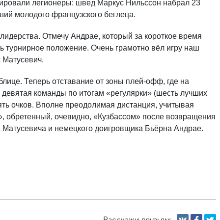
олировали легионеры: швед Маркус Нильссон набрал 23
ший молодого французского беглеца.
лидерства. Отмечу Андрае, который за короткое время
ь турнирное положение. Очень грамотно вёл игру наш
 Матусевич.
блице. Теперь отставание от зоны плей-офф, где на
и девятая команды по итогам «регулярки» (шесть лучших
пять очков. Вполне преодолимая дистанция, учитывая
», обретенный, очевидно, «Кузбассом» после возвращения
а Матусевича и немецкого доигровщика Бьёрна Андрае.
Расскажи друзьям: