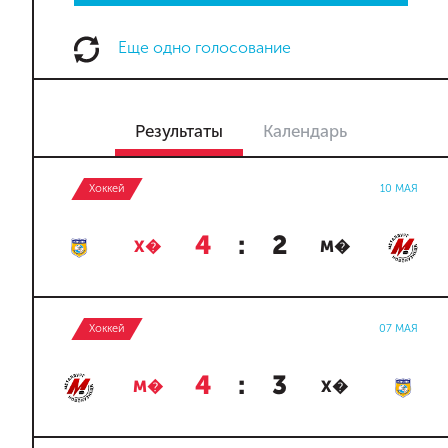
Еще одно голосование
Результаты
Календарь
Хоккей
10 МАЯ
4
:
2
Х�
М�
Хоккей
07 МАЯ
4
:
3
М�
Х�