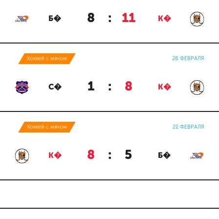
8
:
11
Б�
К�
Хоккей с мячом
28 ФЕВРАЛЯ
1
:
8
С�
К�
Хоккей с мячом
22 ФЕВРАЛЯ
8
:
5
К�
Б�