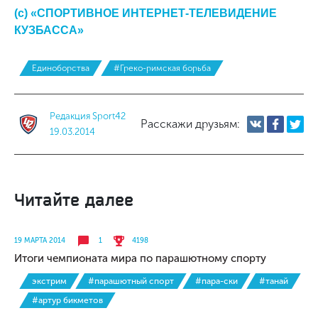
(с) «СПОРТИВНОЕ ИНТЕРНЕТ-ТЕЛЕВИДЕНИЕ
КУЗБАССА»
Единоборства
#Греко-римская борьба
Редакция Sport42
Расскажи друзьям:
19.03.2014
Читайте далее
19 МАРТА 2014
1
4198
Итоги чемпионата мира по парашютному спорту
экстрим
#парашютный спорт
#пара-ски
#танай
#артур бикметов