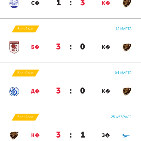
1
:
3
С�
К�
Волейбол
12 МАРТА
3
:
0
Б�
К�
Волейбол
04 МАРТА
3
:
0
Д�
К�
Волейбол
25 ФЕВРАЛЯ
3
:
1
К�
З�