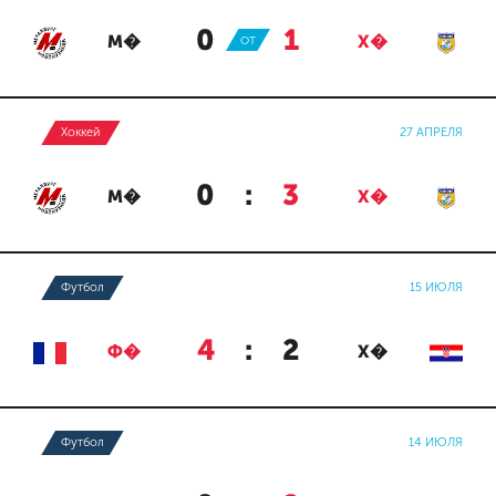
0
:
1
М�
ОТ
Х�
Хоккей
27 АПРЕЛЯ
0
:
3
М�
Х�
Футбол
15 ИЮЛЯ
4
:
2
Ф�
Х�
Футбол
14 ИЮЛЯ