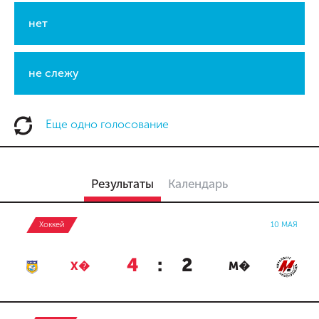
нет
не слежу
Еще одно голосование
Результаты
Календарь
Хоккей
10 МАЯ
4
:
2
Х�
М�