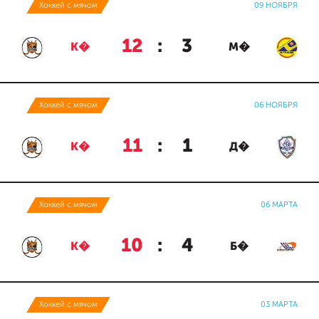
Хоккей с мячом
09 НОЯБРЯ
12
:
3
К�
М�
Хоккей с мячом
06 НОЯБРЯ
11
:
1
К�
Д�
Хоккей с мячом
06 МАРТА
10
:
4
К�
Б�
Хоккей с мячом
03 МАРТА