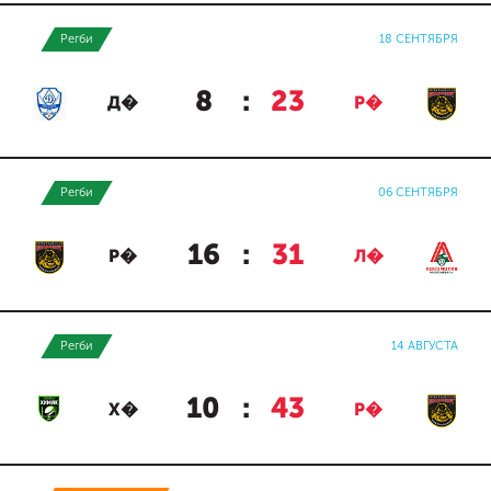
Регби
18 СЕНТЯБРЯ
8
:
23
Д�
Р�
Регби
06 СЕНТЯБРЯ
16
:
31
Р�
Л�
Регби
14 АВГУСТА
10
:
43
Х�
Р�