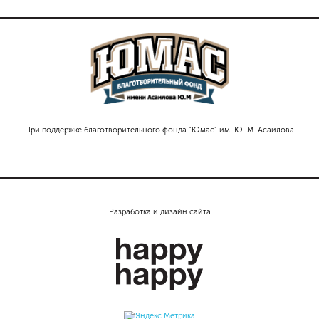
При поддержке благотворительного фонда "Юмас" им. Ю. М. Асаилова
Разработка и дизайн сайта