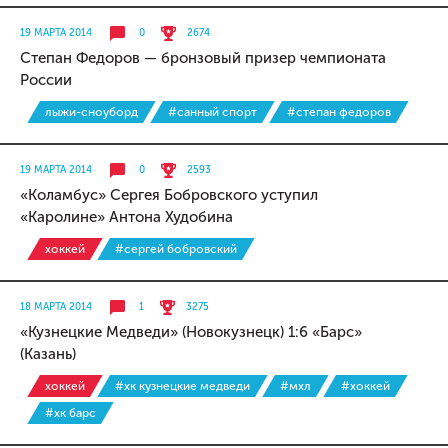
19 МАРТА 2014
0
2674
Степан Федоров — бронзовый призер чемпионата
России
лыжи-сноуборд
#санный спорт
#степан федоров
19 МАРТА 2014
0
2593
«Коламбус» Сергея Бобровского уступил
«Каролине» Антона Худобина
хоккей
#сергей бобровский
18 МАРТА 2014
1
3275
«Кузнецкие Медведи» (Новокузнецк) 1:6 «Барс»
(Казань)
хоккей
#хк кузнецкие медведи
#мхл
#хоккей
#хк барс