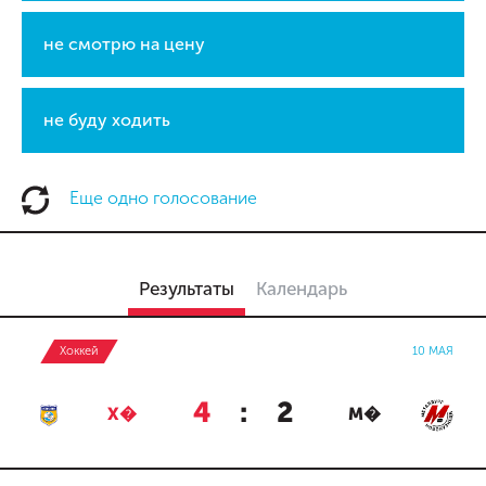
не смотрю на цену
не буду ходить
Еще одно голосование
Результаты
Календарь
Хоккей
10 МАЯ
4
:
2
Х�
М�