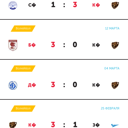
1
:
3
С�
К�
Волейбол
12 МАРТА
3
:
0
Б�
К�
Волейбол
04 МАРТА
3
:
0
Д�
К�
Волейбол
25 ФЕВРАЛЯ
3
:
1
К�
З�