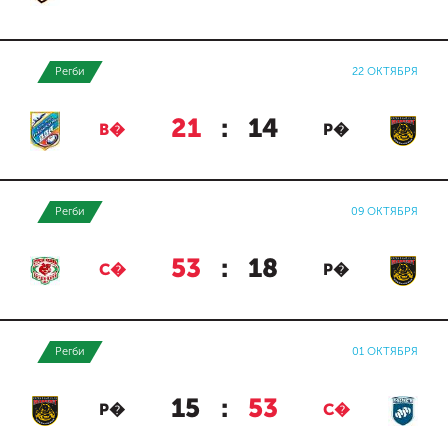
Регби
22 ОКТЯБРЯ
21
:
14
В�
Р�
Регби
09 ОКТЯБРЯ
53
:
18
С�
Р�
Регби
01 ОКТЯБРЯ
15
:
53
Р�
С�