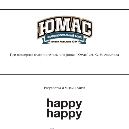
При поддержке благотворительного фонда "Юмас" им. Ю. М. Асаилова
Разработка и дизайн сайта