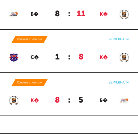
8
:
11
Б�
К�
Хоккей с мячом
28 ФЕВРАЛЯ
1
:
8
С�
К�
Хоккей с мячом
22 ФЕВРАЛЯ
8
:
5
К�
Б�