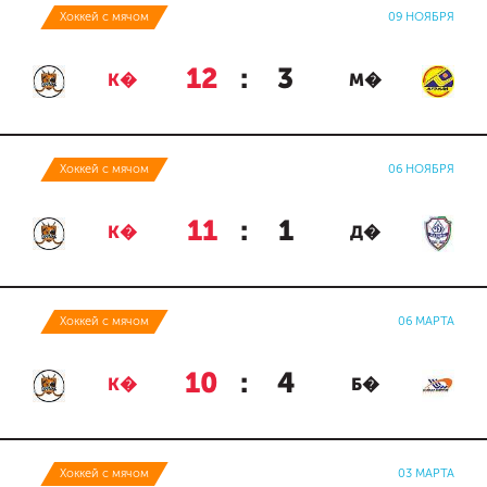
Хоккей с мячом
09 НОЯБРЯ
12
:
3
К�
М�
Хоккей с мячом
06 НОЯБРЯ
11
:
1
К�
Д�
Хоккей с мячом
06 МАРТА
10
:
4
К�
Б�
Хоккей с мячом
03 МАРТА