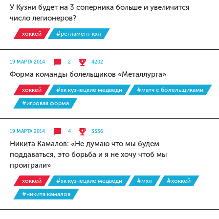
У Кузни будет на 3 соперника больше и увеличится
число легионеров?
хоккей
#регламент кхл
19 МАРТА 2014
2
4202
Форма команды болельщиков «Металлурга»
хоккей
#хк кузнецкие медведи
#матч с болельщиками
#игровая форма
19 МАРТА 2014
4
3336
Никита Камалов: «Не думаю что мы будем
поддаваться, это борьба и я не хочу чтоб мы
проиграли»
хоккей
#хк кузнецкие медведи
#мхл
#хоккей
#никита камалов