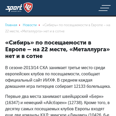
Главная
Новости
«Сибирь» по посещаемости в Европе – на
22 месте, «Металлурга» нет и в сотне
«Сибирь» по посещаемости в
Европе – на 22 месте, «Металлурга»
нет и в сотне
В сезоне-2013/14 СКА занимает третье место среди
европейских клубов по посещаемости, сообщает
официальный сайт ИИХФ. В среднем каждая
домашняя игра питерцев собирает 12133 болельщика.
Первые два места занимают швейцарский «Берн»
(16347) и немецкий «Айсбэрен» (12738). Кроме того, в
десятку самых посещаемых клубов Европы входят
еще две команды КХЛ: минское «Динамо» (10426, 6-е