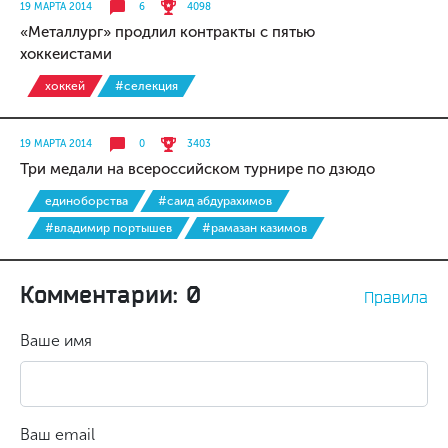
19 МАРТА 2014
6
4098
«Металлург» продлил контракты с пятью
хоккеистами
хоккей
#селекция
19 МАРТА 2014
0
3403
Три медали на всероссийском турнире по дзюдо
единоборства
#саид абдурахимов
#владимир портышев
#рамазан казимов
Комментарии: 0
Правила
Ваше имя
Ваш email