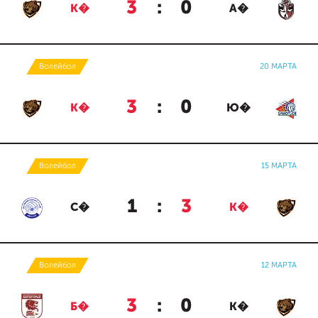
3
:
0
К�
А�
Волейбол
20 МАРТА
3
:
0
К�
Ю�
Волейбол
15 МАРТА
1
:
3
С�
К�
Волейбол
12 МАРТА
3
:
0
Б�
К�