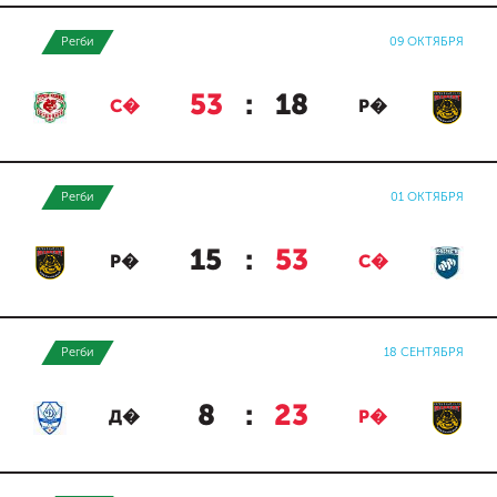
Регби
09 ОКТЯБРЯ
53
:
18
С�
Р�
Регби
01 ОКТЯБРЯ
15
:
53
Р�
С�
Регби
18 СЕНТЯБРЯ
8
:
23
Д�
Р�