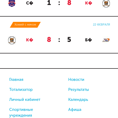
1
:
8
С�
К�
Хоккей с мячом
22 ФЕВРАЛЯ
8
:
5
К�
Б�
Главная
Новости
Тотализатор
Результаты
Личный кабинет
Календарь
Спортивные
Афиша
учреждения