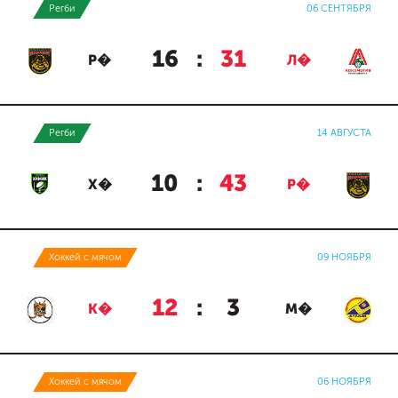
Регби
06 СЕНТЯБРЯ
16
:
31
Р�
Л�
Регби
14 АВГУСТА
10
:
43
Х�
Р�
Хоккей с мячом
09 НОЯБРЯ
12
:
3
К�
М�
Хоккей с мячом
06 НОЯБРЯ