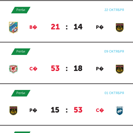
Регби
22 ОКТЯБРЯ
21
:
14
В�
Р�
Регби
09 ОКТЯБРЯ
53
:
18
С�
Р�
Регби
01 ОКТЯБРЯ
15
:
53
Р�
С�