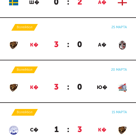
0
:
2
Ш�
А�
Волейбол
25 МАРТА
3
:
0
К�
А�
Волейбол
20 МАРТА
3
:
0
К�
Ю�
Волейбол
15 МАРТА
1
:
3
С�
К�