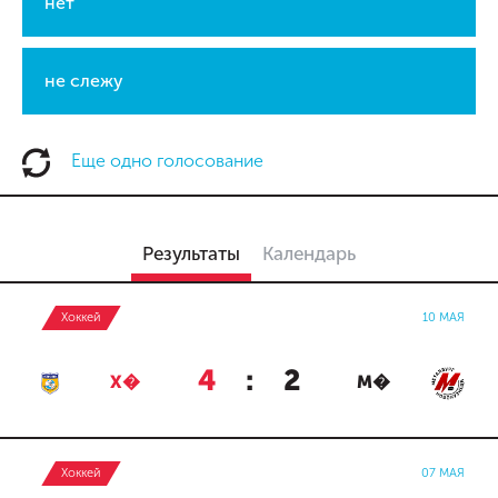
нет
не слежу
Еще одно голосование
Результаты
Календарь
Хоккей
10 МАЯ
4
:
2
Х�
М�
Хоккей
07 МАЯ