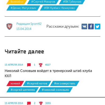
Волейбол
#Сергей Макаров
#ВК Губерния
#Денис Матусевич
#ВК Кузбасс Кемерово
Редакция Sport42
Расскажи друзьям:
13.04.2014
Читайте далее
13 АПРЕЛЯ 2014
1
4027
Николай Соловьев войдет в тренерский штаб клуба
КХЛ
хоккей
#сергей котов
#хк северсталь
#сергей шепелев
#николай соловьев
13 АПРЕЛЯ 2014
2
3055