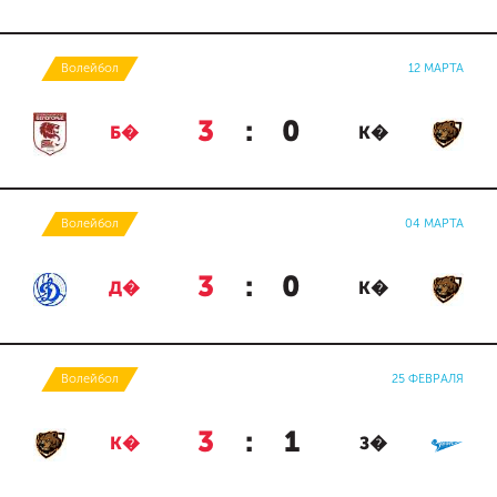
Волейбол
12 МАРТА
3
:
0
Б�
К�
Волейбол
04 МАРТА
3
:
0
Д�
К�
Волейбол
25 ФЕВРАЛЯ
3
:
1
К�
З�