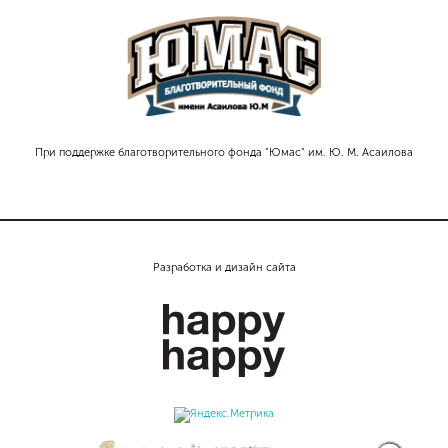
При поддержке благотворительного фонда "Юмас" им. Ю. М. Асаилова
Разработка и дизайн сайта