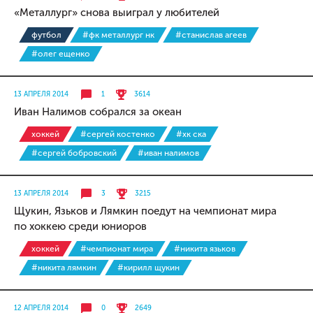
«Металлург» снова выиграл у любителей
футбол
#фк металлург нк
#станислав агеев
#олег ещенко
13 АПРЕЛЯ 2014
1
3614
Иван Налимов собрался за океан
хоккей
#сергей костенко
#хк ска
#сергей бобровский
#иван налимов
13 АПРЕЛЯ 2014
3
3215
Щукин, Язьков и Лямкин поедут на чемпионат мира
по хоккею среди юниоров
хоккей
#чемпионат мира
#никита язьков
#никита лямкин
#кирилл щукин
12 АПРЕЛЯ 2014
0
2649