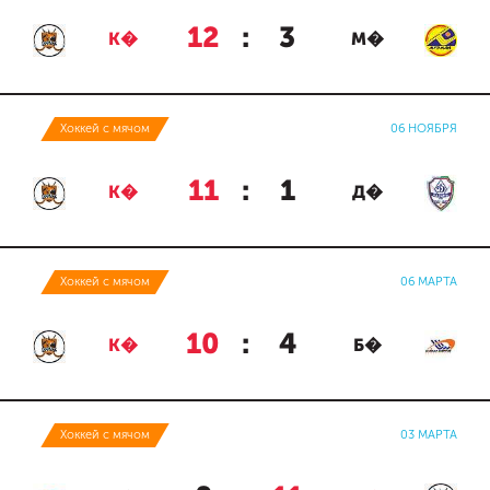
12
:
3
К�
М�
Хоккей с мячом
06 НОЯБРЯ
11
:
1
К�
Д�
Хоккей с мячом
06 МАРТА
10
:
4
К�
Б�
Хоккей с мячом
03 МАРТА