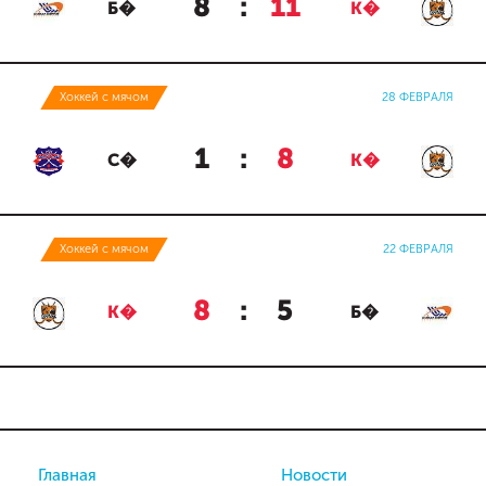
8
:
11
Б�
К�
Хоккей с мячом
28 ФЕВРАЛЯ
1
:
8
С�
К�
Хоккей с мячом
22 ФЕВРАЛЯ
8
:
5
К�
Б�
Главная
Новости