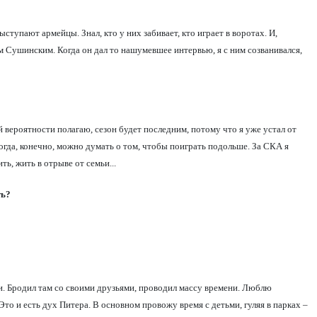
ыступают армейцы. Знал, кто у них забивает, кто играет в воротах. И,
м Сушинским. Когда он дал то нашумевшее интервью, я с ним созванивался,
 вероятности полагаю, сезон будет последним, потому что я уже устал от
огда, конечно, можно думать о том, чтобы поиграть подольше. За СКА я
ть, жить в отрыве от семьи...
ть?
ти. Бродил там со своими друзьями, проводил массу времени. Люблю
то и есть дух Питера. В основном провожу время с детьми, гуляя в парках –