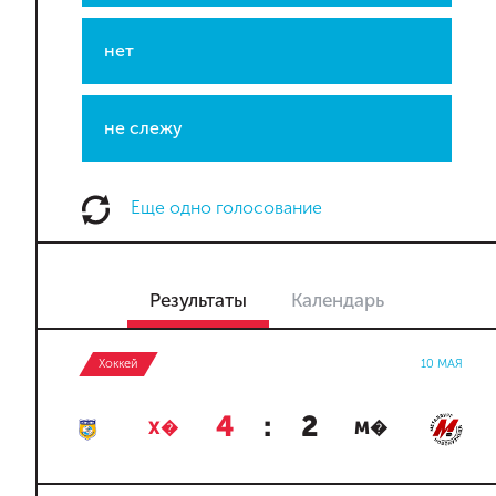
нет
не слежу
Еще одно голосование
Результаты
Календарь
Хоккей
10 МАЯ
4
:
2
Х�
М�