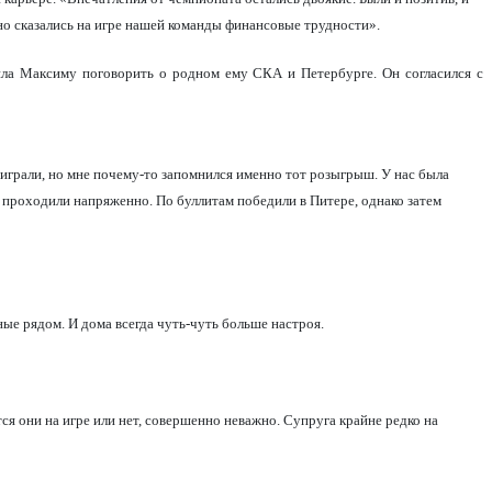
но сказались на игре нашей команды финансовые трудности».
жила Максиму поговорить о родном ему СКА и Петербурге. Он согласился с
роиграли, но мне почему-то запомнился именно тот розыгрыш. У нас была
ы проходили напряженно. По буллитам победили в Питере, однако затем
ные рядом. И дома всегда чуть-чуть больше настроя.
тся они на игре или нет, совершенно неважно. Супруга крайне редко на