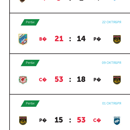
Регби
22 ОКТЯБРЯ
21
:
14
В�
Р�
Регби
09 ОКТЯБРЯ
53
:
18
С�
Р�
Регби
01 ОКТЯБРЯ
15
:
53
Р�
С�