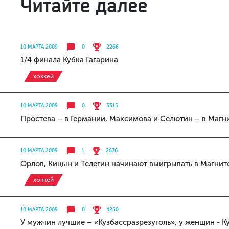
Читайте далее
10 МАРТА 2009
0
2266
1/4 финала Кубка Гагарина
хоккей
10 МАРТА 2009
0
3315
Простева – в Германии, Максимова и Селютин – в Магн
10 МАРТА 2009
1
2676
Орлов, Кицын и Телегин начинают выигрывать в Магнит
хоккей
10 МАРТА 2009
0
4250
У мужчин лучшие – «Кузбассразрезуголь», у женщин - К