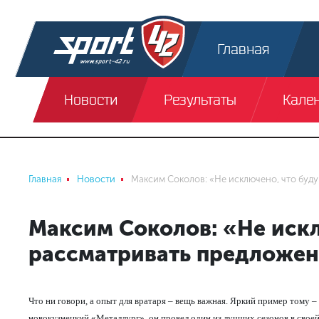
Главная
Новости
Результаты
Кале
Главная
Новости
Максим Соколов: «Не исключено, что буд
Максим Соколов: «Не искл
рассматривать предложен
Что ни говори, а опыт для вратаря – вещь важная. Яркий пример тому
новокузнецкий «Металлург», он провел один из лучших сезонов в своей