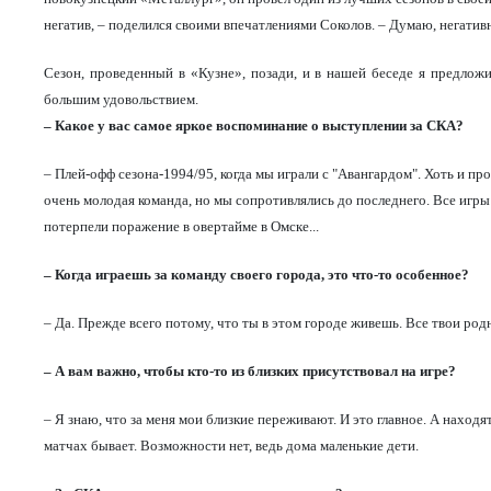
негатив, – поделился своими впечатлениями Соколов. – Думаю, негатив
Сезон, проведенный в «Кузне», позади, и в нашей беседе я предло
большим удовольствием.
– Какое у вас самое яркое воспоминание о выступлении за СКА?
– Плей-офф сезона-1994/95, когда мы играли с "Авангардом". Хоть и п
очень молодая команда, но мы сопротивлялись до последнего. Все игр
потерпели поражение в овертайме в Омске...
– Когда играешь за команду своего города, это что-то особенное?
– Да. Прежде всего потому, что ты в этом городе живешь. Все твои род
– А вам важно, чтобы кто-то из близких присутствовал на игре?
– Я знаю, что за меня мои близкие переживают. И это главное. А находя
матчах бывает. Возможности нет, ведь дома маленькие дети.