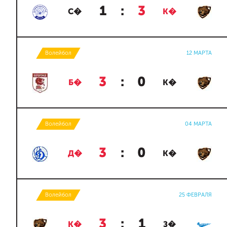
1
:
3
С�
К�
Волейбол
12 МАРТА
3
:
0
Б�
К�
Волейбол
04 МАРТА
3
:
0
Д�
К�
Волейбол
25 ФЕВРАЛЯ
3
:
1
К�
З�