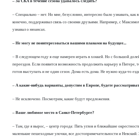
– За СКА в течение сезона удавалось следить?
– Специально – нет. Но мне, безусловно, интересно было узнавать, как в
конечно, поддерживал связь со своими друзьями. Например, с Максимо
узнавал о нюансах.
– Не могу не поинтересоваться вашими планами на будущее...
– В следующем году я еще намерен играть в хоккей. Но с большой долей
переездов. Если появится возможность продолжить карьеру в Питере, т
готов выступать и не один сезон. Дома есть дома. Не нужно куда-то езди
– А какие-нибудь варианты, допустим в Европе, будете рассматрива
– Не исключено. Посмотрим, какие будут предложения.
– Ваше любимое место в Санкт-Петербурге?
– Там, где я вырос, – центр города: Пять углов и ближайшие окрестнос
маленькие пешеходные улочки, все достопримечательности и Невский. Э