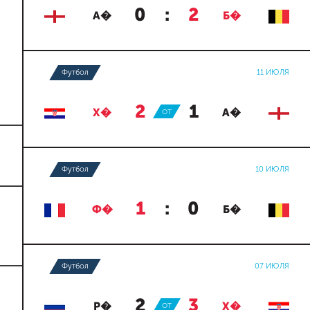
0
:
2
А�
Б�
Футбол
11 ИЮЛЯ
2
:
1
Х�
ОТ
А�
Футбол
10 ИЮЛЯ
1
:
0
Ф�
Б�
Футбол
07 ИЮЛЯ
2
:
3
Р�
ОТ
Х�