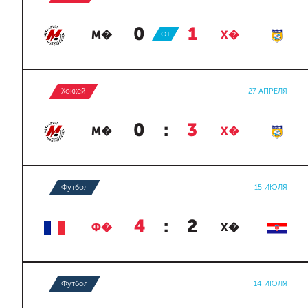
0
:
1
М�
ОТ
Х�
Хоккей
27 АПРЕЛЯ
0
:
3
М�
Х�
Футбол
15 ИЮЛЯ
4
:
2
Ф�
Х�
Футбол
14 ИЮЛЯ