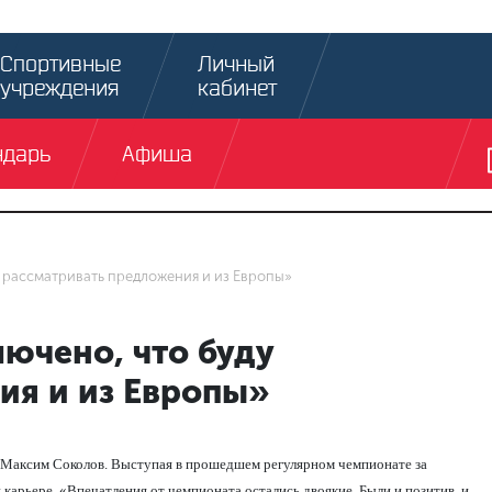
Спортивные
Личный
учреждения
кабинет
ндарь
Афиша
у рассматривать предложения и из Европы»
ючено, что буду
ия и из Европы»
 – Максим Соколов. Выступая в прошедшем регулярном чемпионате за
 карьере.
«Впечатления от чемпионата остались двоякие. Были и позитив, и