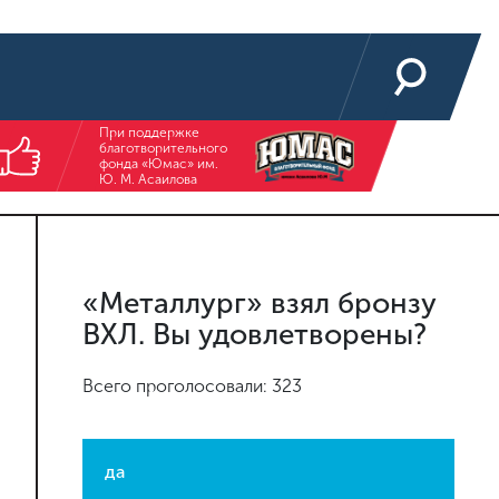
При поддержке
благотворительного
фонда «Юмас» им.
Ю. М. Асаилова
«Металлург» взял бронзу
ВХЛ. Вы удовлетворены?
Всего проголосовали: 323
да