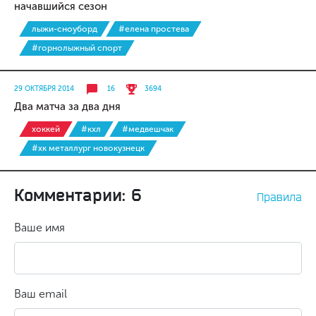
начавшийся сезон
лыжи-сноуборд
#елена простева
#горнолыжный спорт
29 ОКТЯБРЯ 2014
16
3694
Два матча за два дня
хоккей
#кхл
#медвешчак
#хк металлург новокузнецк
Комментарии: 6
Правила
Ваше имя
Ваш email