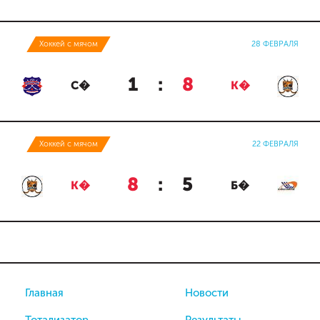
Хоккей с мячом
28 ФЕВРАЛЯ
1
:
8
С�
К�
Хоккей с мячом
22 ФЕВРАЛЯ
8
:
5
К�
Б�
Главная
Новости
Тотализатор
Результаты