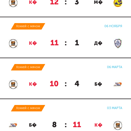
12
:
3
К�
М�
Хоккей с мячом
06 НОЯБРЯ
11
:
1
К�
Д�
Хоккей с мячом
06 МАРТА
10
:
4
К�
Б�
Хоккей с мячом
03 МАРТА
8
:
11
Б�
К�