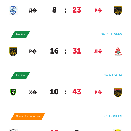
8
:
23
Д�
Р�
Регби
06 СЕНТЯБРЯ
16
:
31
Р�
Л�
Регби
14 АВГУСТА
10
:
43
Х�
Р�
Хоккей с мячом
09 НОЯБРЯ