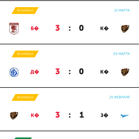
Волейбол
12 МАРТА
3
:
0
Б�
К�
Волейбол
04 МАРТА
3
:
0
Д�
К�
Волейбол
25 ФЕВРАЛЯ
3
:
1
К�
З�