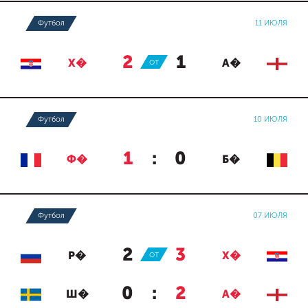
Футбол
11 ИЮЛЯ
2
:
1
Х�
ОТ
А�
Футбол
10 ИЮЛЯ
1
:
0
Ф�
Б�
Футбол
07 ИЮЛЯ
2
:
3
Р�
ОТ
Х�
0
:
2
Ш�
А�