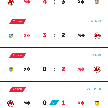
4
:
3
М�
Х�
Хоккей
04 МАЯ
3
:
2
Х�
М�
Хоккей
02 МАЯ
0
:
2
Х�
М�
Хоккей
29 АПРЕЛЯ
0
:
1
М�
ОТ
Х�