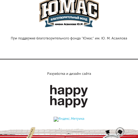
При поддержке благотворительного фонда "Юмас" им. Ю. М. Асаилова
Разработка и дизайн сайта