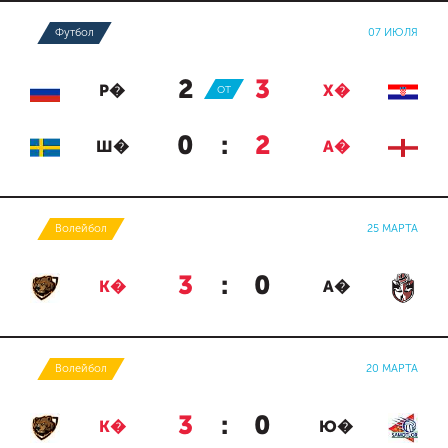
Футбол
07 ИЮЛЯ
2
:
3
Р�
ОТ
Х�
0
:
2
Ш�
А�
Волейбол
25 МАРТА
3
:
0
К�
А�
Волейбол
20 МАРТА
3
:
0
К�
Ю�