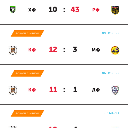
10
:
43
Х�
Р�
Хоккей с мячом
09 НОЯБРЯ
12
:
3
К�
М�
Хоккей с мячом
06 НОЯБРЯ
11
:
1
К�
Д�
Хоккей с мячом
06 МАРТА