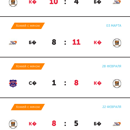
10
:
4
К�
Б�
Хоккей с мячом
03 МАРТА
8
:
11
Б�
К�
Хоккей с мячом
28 ФЕВРАЛЯ
1
:
8
С�
К�
Хоккей с мячом
22 ФЕВРАЛЯ
8
:
5
К�
Б�