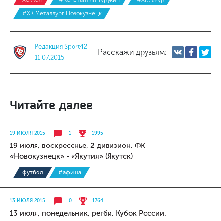
Хоккей
#Константин Турукин
#ХК Амур
#ХК Металлург Новокузнецк
Редакция Sport42
Расскажи друзьям:
11.07.2015
Читайте далее
19 ИЮЛЯ 2015
1
1995
19 июля, воскресенье, 2 дивизион. ФК
«Новокузнецк» - «Якутия» (Якутск)
футбол
#афиша
13 ИЮЛЯ 2015
0
1764
13 июля, понедельник, регби. Кубок России.