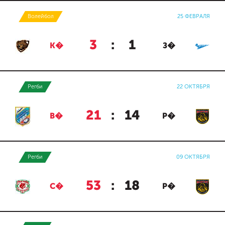
Волейбол
25 ФЕВРАЛЯ
3
:
1
К�
З�
Регби
22 ОКТЯБРЯ
21
:
14
В�
Р�
Регби
09 ОКТЯБРЯ
53
:
18
С�
Р�