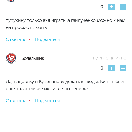
+
-
0
турукину только вхл играть, а гайдученко можно к нам
на просмотр взять
Ответить
Поделиться
Болельщик
11.07.2015 06:22:03
+
-
0
Да, надо ему и Курепанову делать выводы. Кицын был
ещё талантливее их- и где он теперь?
Ответить
Поделиться