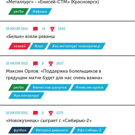
«Металлург» - «Енисей-СТМ» (Красноярск)
регби
#афиша
10 ИЮЛЯ 2015
14
3343
«Белые» взяли реванш
хоккей
#кхл
#хк металлург новокузнецк
10 ИЮЛЯ 2015
0
2637
Максим Орлов: «Поддержка болельщиков в
грядущем матче будет для нас очень важна»
регби
#вячеслав шалунов
#максим орлов
#рк металлург
10 ИЮЛЯ 2015
0
2275
«Новокузнецк» сыграет с «Сибирью-2»
футбол
#второй дивизион
#фк сибирь-2