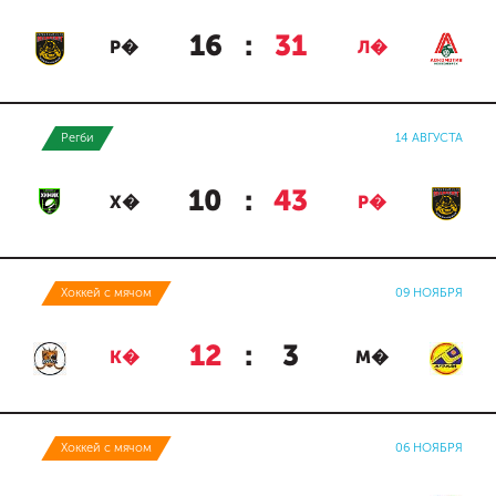
16
:
31
Р�
Л�
Регби
14 АВГУСТА
10
:
43
Х�
Р�
Хоккей с мячом
09 НОЯБРЯ
12
:
3
К�
М�
Хоккей с мячом
06 НОЯБРЯ