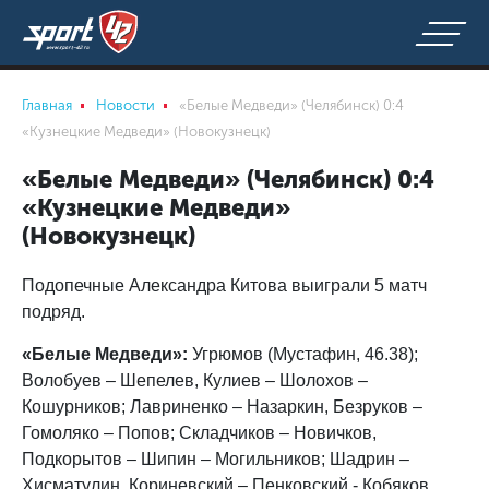
Главная
Новости
«Белые Медведи» (Челябинск) 0:4
«Кузнецкие Медведи» (Новокузнецк)
«Белые Медведи» (Челябинск) 0:4
«Кузнецкие Медведи»
(Новокузнецк)
Подопечные Александра Китова выиграли 5 матч
подряд.
«Белые Медведи»:
Угрюмов (Мустафин, 46.38);
Волобуев – Шепелев, Кулиев – Шолохов –
Кошурников; Лавриненко – Назаркин, Безруков –
Гомоляко – Попов; Складчиков – Новичков,
Подкорытов – Шипин – Могильников; Шадрин –
Хисматулин, Кориневский – Пенковский - Кобяков.