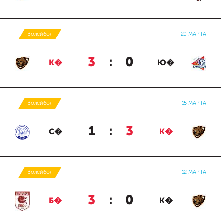
Волейбол
20 МАРТА
3
:
0
К�
Ю�
Волейбол
15 МАРТА
1
:
3
С�
К�
Волейбол
12 МАРТА
3
:
0
Б�
К�