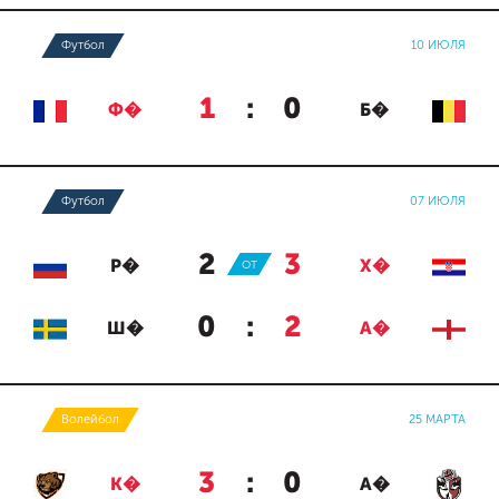
Футбол
10 ИЮЛЯ
1
:
0
Ф�
Б�
Футбол
07 ИЮЛЯ
2
:
3
Р�
ОТ
Х�
0
:
2
Ш�
А�
Волейбол
25 МАРТА
3
:
0
К�
А�