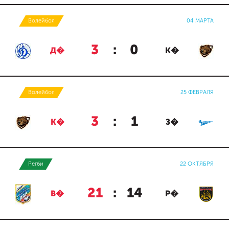
Волейбол
04 МАРТА
3
:
0
Д�
К�
Волейбол
25 ФЕВРАЛЯ
3
:
1
К�
З�
Регби
22 ОКТЯБРЯ
21
:
14
В�
Р�