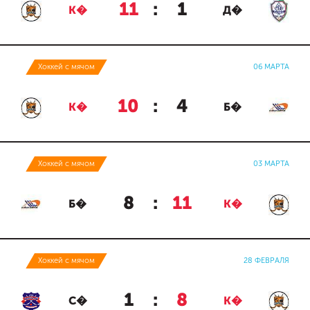
11
:
1
К�
Д�
Хоккей с мячом
06 МАРТА
10
:
4
К�
Б�
Хоккей с мячом
03 МАРТА
8
:
11
Б�
К�
Хоккей с мячом
28 ФЕВРАЛЯ
1
:
8
С�
К�