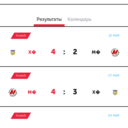
Результаты
Календарь
Хоккей
10 МАЯ
4
:
2
Х�
М�
Хоккей
07 МАЯ
4
:
3
М�
Х�
Хоккей
04 МАЯ