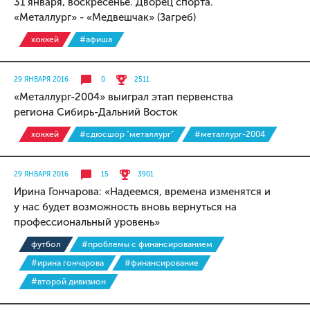
31 января, воскресенье. Дворец спорта.
«Металлург» - «Медвешчак» (Загреб)
хоккей
#афиша
29 ЯНВАРЯ 2016
0
2511
«Металлург-2004» выиграл этап первенства
региона Сибирь-Дальний Восток
хоккей
#сдюсшор "металлург"
#металлург-2004
29 ЯНВАРЯ 2016
15
3901
Ирина Гончарова: «Надеемся, времена изменятся и
у нас будет возможность вновь вернуться на
профессиональный уровень»
футбол
#проблемы с финансированием
#ирина гончарова
#финансирование
#второй дивизион