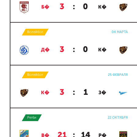
3
:
0
Б�
К�
Волейбол
04 МАРТА
3
:
0
Д�
К�
Волейбол
25 ФЕВРАЛЯ
3
:
1
К�
З�
Регби
22 ОКТЯБРЯ
21
:
14
В�
Р�