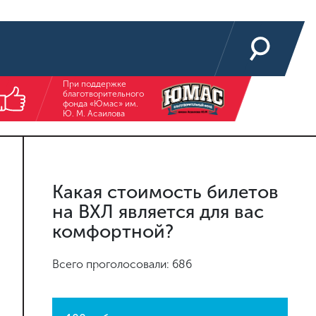
При поддержке
благотворительного
фонда «Юмас» им.
Ю. М. Асаилова
Какая стоимость билетов
на ВХЛ является для вас
комфортной?
Всего проголосовали: 686