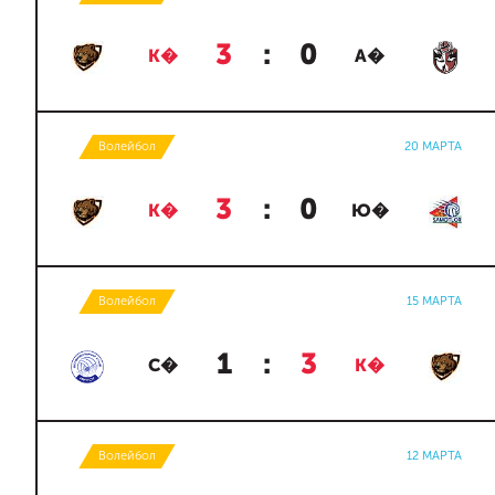
3
:
0
К�
А�
Волейбол
20 МАРТА
3
:
0
К�
Ю�
Волейбол
15 МАРТА
1
:
3
С�
К�
Волейбол
12 МАРТА