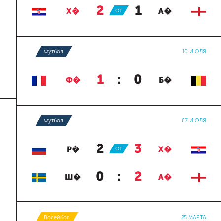
2
:
1
Х�
ОТ
А�
Футбол
10 ИЮЛЯ
1
:
0
Ф�
Б�
Футбол
07 ИЮЛЯ
2
:
3
Р�
ОТ
Х�
0
:
2
Ш�
А�
Волейбол
25 МАРТА