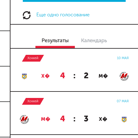
Еще одно голосование
Результаты
Календарь
Хоккей
10 МАЯ
4
:
2
Х�
М�
Хоккей
07 МАЯ
4
:
3
М�
Х�