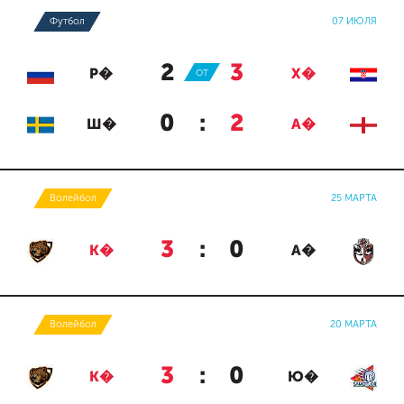
Футбол
07 ИЮЛЯ
2
:
3
Р�
ОТ
Х�
0
:
2
Ш�
А�
Волейбол
25 МАРТА
3
:
0
К�
А�
Волейбол
20 МАРТА
3
:
0
К�
Ю�