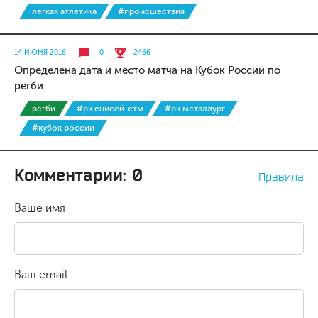
легкая атлетика
#происшествия
14 ИЮНЯ 2016
0
2466
Определена дата и место матча на Кубок России по
регби
регби
#рк енисей-стм
#рк металлург
#кубок россии
Комментарии: 0
Правила
Ваше имя
Ваш email