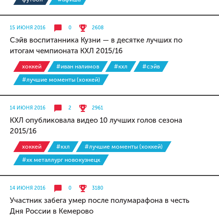
15 ИЮНЯ 2016
0
2608
Сэйв воспитанника Кузни — в десятке лучших по
итогам чемпионата КХЛ 2015/16
хоккей
#иван налимов
#кхл
#сэйв
#лучшие моменты (хоккей)
14 ИЮНЯ 2016
2
2961
КХЛ опубликовала видео 10 лучших голов сезона
2015/16
хоккей
#кхл
#лучшие моменты (хоккей)
#хк металлург новокузнецк
14 ИЮНЯ 2016
0
3180
Участник забега умер после полумарафона в честь
Дня России в Кемерово