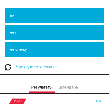
да
нет
не слежу
Еще одно голосование
Результаты
Календарь
Хоккей
10 МАЯ