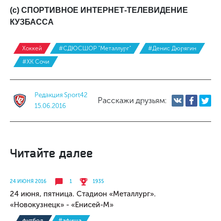
(с) СПОРТИВНОЕ ИНТЕРНЕТ-ТЕЛЕВИДЕНИЕ
КУЗБАССА
Хоккей
#СДЮСШОР "Металлург"
#Денис Дюрягин
#ХК Сочи
Редакция Sport42
Расскажи друзьям:
15.06.2016
Читайте далее
24 ИЮНЯ 2016
1
1935
24 июня, пятница. Стадион «Металлург».
«Новокузнецк» - «Енисей-М»
футбол
#афиша