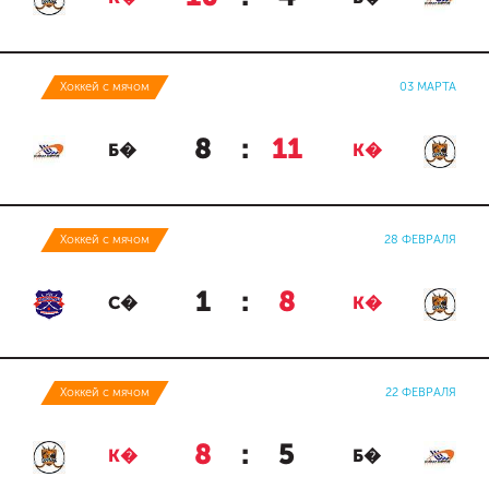
Хоккей с мячом
03 МАРТА
8
:
11
Б�
К�
Хоккей с мячом
28 ФЕВРАЛЯ
1
:
8
С�
К�
Хоккей с мячом
22 ФЕВРАЛЯ
8
:
5
К�
Б�