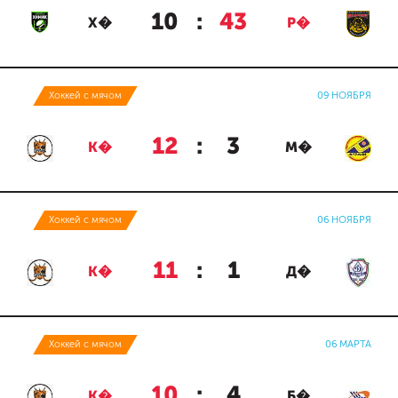
10
:
43
Х�
Р�
Хоккей с мячом
09 НОЯБРЯ
12
:
3
К�
М�
Хоккей с мячом
06 НОЯБРЯ
11
:
1
К�
Д�
Хоккей с мячом
06 МАРТА
10
:
4
К�
Б�