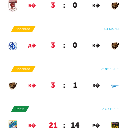
3
:
0
Б�
К�
Волейбол
04 МАРТА
3
:
0
Д�
К�
Волейбол
25 ФЕВРАЛЯ
3
:
1
К�
З�
Регби
22 ОКТЯБРЯ
21
:
14
В�
Р�