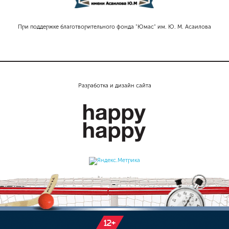
При поддержке благотворительного фонда "Юмас" им. Ю. М. Асаилова
Разработка и дизайн сайта
12+