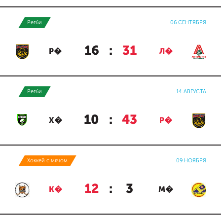
Регби
06 СЕНТЯБРЯ
16
:
31
Р�
Л�
Регби
14 АВГУСТА
10
:
43
Х�
Р�
Хоккей с мячом
09 НОЯБРЯ
12
:
3
К�
М�