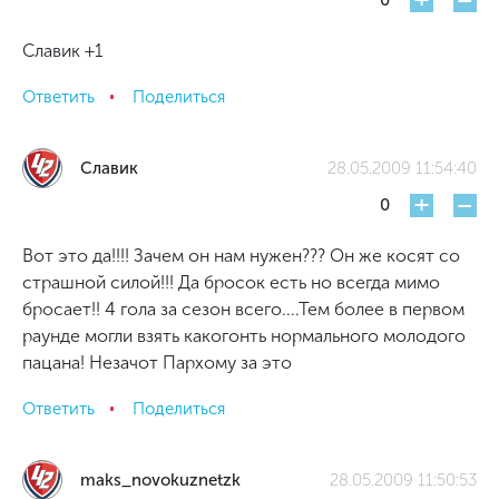
+
-
0
Славик +1
Ответить
Поделиться
Славик
28.05.2009 11:54:40
+
-
0
Вот это да!!!! Зачем он нам нужен??? Он же косят со
страшной силой!!! Да бросок есть но всегда мимо
бросает!! 4 гола за сезон всего....Тем более в первом
раунде могли взять какогонть нормального молодого
пацана! Незачот Пархому за это
Ответить
Поделиться
maks_novokuznetzk
28.05.2009 11:50:53