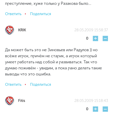
преступление, хуже только у Разакова было...
Ответить
Поделиться
KRIK
28.05.2009 15:58:37
+
-
0
Да может быть это не Зиновьев или Радулов )) но
всёже игрок, причём не старик, а игрок который
умеет работать над собой и развиваться. Так что
думаю поживём - увидим, а пока рано делать такие
выводы что это ошибка.
Ответить
Поделиться
Fitis
28.05.2009 15:18:43
+
-
0