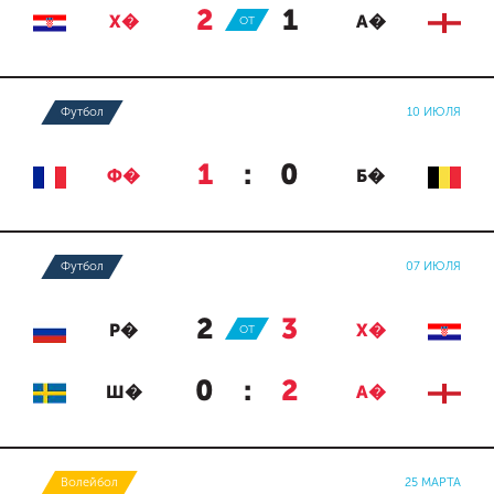
2
:
1
Х�
ОТ
А�
Футбол
10 ИЮЛЯ
1
:
0
Ф�
Б�
Футбол
07 ИЮЛЯ
2
:
3
Р�
ОТ
Х�
0
:
2
Ш�
А�
Волейбол
25 МАРТА