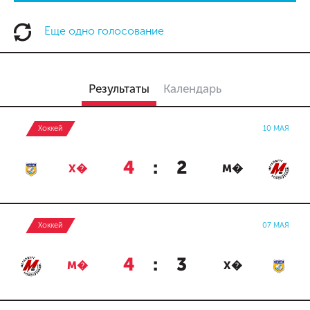
Еще одно голосование
Результаты
Календарь
Хоккей
10 МАЯ
4
:
2
Х�
М�
Хоккей
07 МАЯ
4
:
3
М�
Х�