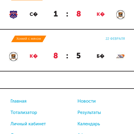
1
:
8
С�
К�
Хоккей с мячом
22 ФЕВРАЛЯ
8
:
5
К�
Б�
Главная
Новости
Тотализатор
Результаты
Личный кабинет
Календарь