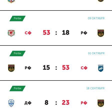
Регби
09 ОКТЯБРЯ
53
:
18
С�
Р�
Регби
01 ОКТЯБРЯ
15
:
53
Р�
С�
Регби
18 СЕНТЯБРЯ
8
:
23
Д�
Р�