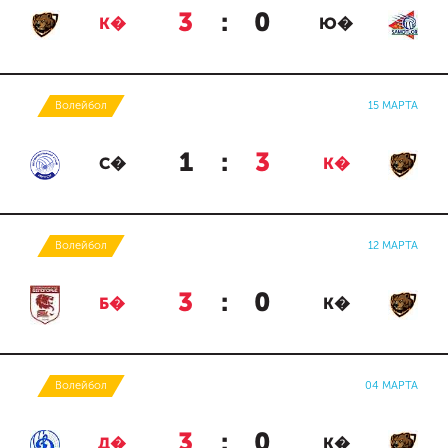
3
:
0
К�
Ю�
Волейбол
15 МАРТА
1
:
3
С�
К�
Волейбол
12 МАРТА
3
:
0
Б�
К�
Волейбол
04 МАРТА
3
:
0
Д�
К�