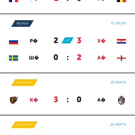
Футбол
07 ИЮЛЯ
2
:
3
Р�
ОТ
Х�
0
:
2
Ш�
А�
Волейбол
25 МАРТА
3
:
0
К�
А�
Волейбол
20 МАРТА