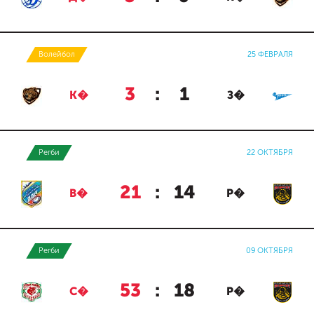
Волейбол
25 ФЕВРАЛЯ
3
:
1
К�
З�
Регби
22 ОКТЯБРЯ
21
:
14
В�
Р�
Регби
09 ОКТЯБРЯ
53
:
18
С�
Р�