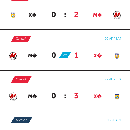
0
:
2
Х�
М�
Хоккей
29 АПРЕЛЯ
0
:
1
М�
ОТ
Х�
Хоккей
27 АПРЕЛЯ
0
:
3
М�
Х�
Футбол
15 ИЮЛЯ