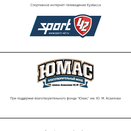
Спортивное интернет-телевидение Кузбасса
При поддержке благотворительного фонда "Юмас" им. Ю. М. Асаилова