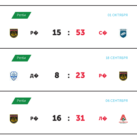
Регби
01 ОКТЯБРЯ
15
:
53
Р�
С�
Регби
18 СЕНТЯБРЯ
8
:
23
Д�
Р�
Регби
06 СЕНТЯБРЯ
16
:
31
Р�
Л�