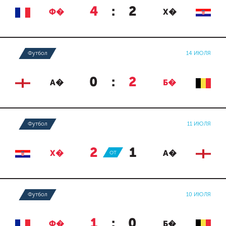
4
:
2
Ф�
Х�
Футбол
14 ИЮЛЯ
0
:
2
А�
Б�
Футбол
11 ИЮЛЯ
2
:
1
Х�
ОТ
А�
Футбол
10 ИЮЛЯ
1
:
0
Ф�
Б�