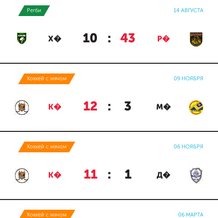
Регби
14 АВГУСТА
10
:
43
Х�
Р�
Хоккей с мячом
09 НОЯБРЯ
12
:
3
К�
М�
Хоккей с мячом
06 НОЯБРЯ
11
:
1
К�
Д�
Хоккей с мячом
06 МАРТА