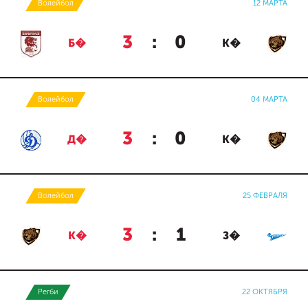
Волейбол
12 МАРТА
3
:
0
Б�
К�
Волейбол
04 МАРТА
3
:
0
Д�
К�
Волейбол
25 ФЕВРАЛЯ
3
:
1
К�
З�
Регби
22 ОКТЯБРЯ