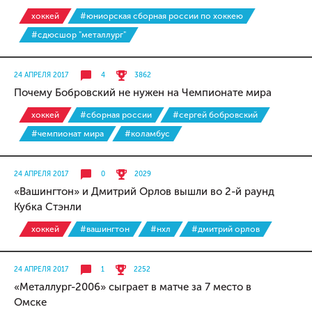
хоккей
#юниорская сборная россии по хоккею
#сдюсшор "металлург"
24 АПРЕЛЯ 2017
4
3862
Почему Бобровский не нужен на Чемпионате мира
хоккей
#сборная россии
#сергей бобровский
#чемпионат мира
#коламбус
24 АПРЕЛЯ 2017
0
2029
«Вашингтон» и Дмитрий Орлов вышли во 2-й раунд
Кубка Стэнли
хоккей
#вашингтон
#нхл
#дмитрий орлов
24 АПРЕЛЯ 2017
1
2252
«Металлург-2006» сыграет в матче за 7 место в
Омске