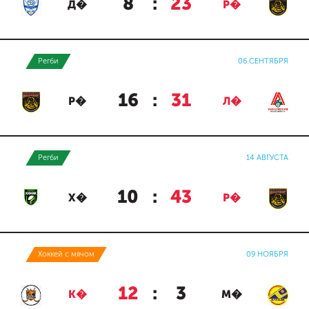
8
:
23
Д�
Р�
Регби
06 СЕНТЯБРЯ
16
:
31
Р�
Л�
Регби
14 АВГУСТА
10
:
43
Х�
Р�
Хоккей с мячом
09 НОЯБРЯ
12
:
3
К�
М�