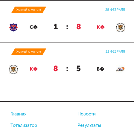
Хоккей с мячом
28 ФЕВРАЛЯ
1
:
8
С�
К�
Хоккей с мячом
22 ФЕВРАЛЯ
8
:
5
К�
Б�
Главная
Новости
Тотализатор
Результаты