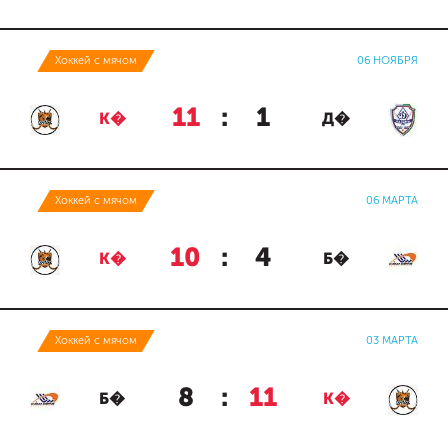
Хоккей с мячом
06 НОЯБРЯ
11
:
1
К�
Д�
Хоккей с мячом
06 МАРТА
10
:
4
К�
Б�
Хоккей с мячом
03 МАРТА
8
:
11
Б�
К�