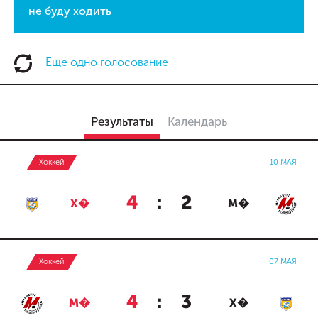
не буду ходить
Еще одно голосование
Результаты
Календарь
Хоккей
10 МАЯ
4
:
2
Х�
М�
Хоккей
07 МАЯ
4
:
3
М�
Х�