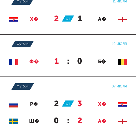
Футбол
11 ИЮЛЯ
2
:
1
Х�
ОТ
А�
Футбол
10 ИЮЛЯ
1
:
0
Ф�
Б�
Футбол
07 ИЮЛЯ
2
:
3
Р�
ОТ
Х�
0
:
2
Ш�
А�