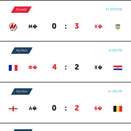
Хоккей
27 АПРЕЛЯ
0
:
3
М�
Х�
Футбол
15 ИЮЛЯ
4
:
2
Ф�
Х�
Футбол
14 ИЮЛЯ
0
:
2
А�
Б�