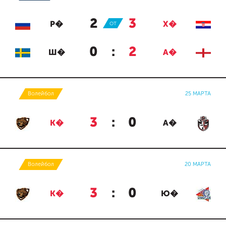
2
:
3
Р�
ОТ
Х�
0
:
2
Ш�
А�
Волейбол
25 МАРТА
3
:
0
К�
А�
Волейбол
20 МАРТА
3
:
0
К�
Ю�