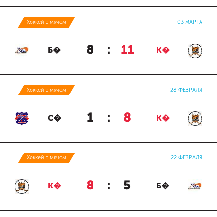
Хоккей с мячом
03 МАРТА
8
:
11
Б�
К�
Хоккей с мячом
28 ФЕВРАЛЯ
1
:
8
С�
К�
Хоккей с мячом
22 ФЕВРАЛЯ
8
:
5
К�
Б�