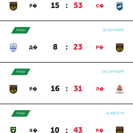
15
:
53
Р�
С�
Регби
18 СЕНТЯБРЯ
8
:
23
Д�
Р�
Регби
06 СЕНТЯБРЯ
16
:
31
Р�
Л�
Регби
14 АВГУСТА
10
:
43
Х�
Р�