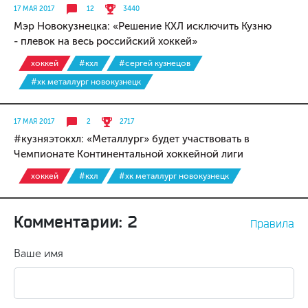
17 МАЯ 2017
12
3440
Мэр Новокузнецка: «Решение КХЛ исключить Кузню
- плевок на весь российский хоккей»
хоккей
#кхл
#сергей кузнецов
#хк металлург новокузнецк
17 МАЯ 2017
2
2717
#кузняэтокхл: «Металлург» будет участвовать в
Чемпионате Континентальной хоккейной лиги
хоккей
#кхл
#хк металлург новокузнецк
Комментарии: 2
Правила
Ваше имя