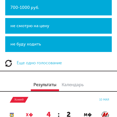
700-1000 руб.
не смотрю на цену
не буду ходить
Еще одно голосование
Результаты
Календарь
Хоккей
10 МАЯ
4
:
2
Х�
М�