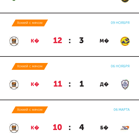
Хоккей с мячом
09 НОЯБРЯ
12
:
3
К�
М�
Хоккей с мячом
06 НОЯБРЯ
11
:
1
К�
Д�
Хоккей с мячом
06 МАРТА
10
:
4
К�
Б�