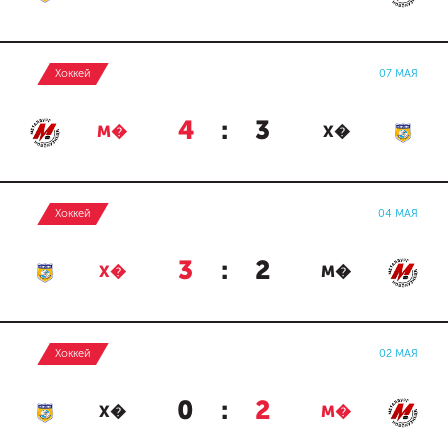
Хоккей
07 МАЯ
4
:
3
М�
Х�
Хоккей
04 МАЯ
3
:
2
Х�
М�
Хоккей
02 МАЯ
0
:
2
Х�
М�