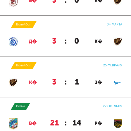
3
:
0
Б�
К�
Волейбол
04 МАРТА
3
:
0
Д�
К�
Волейбол
25 ФЕВРАЛЯ
3
:
1
К�
З�
Регби
22 ОКТЯБРЯ
21
:
14
В�
Р�