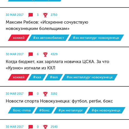
30 МАЯ 2017
3
2750
Максим Рябков: «Искренне сочувствую
новокузнецким болельщикам»
хоккей
#хк автомобилист
#хк металлург новокузнецк
30 МАЯ 2017
6
4329
Когда бюджет, как зарплата новичка ЦСКА. За что
«Кузню» изгнали из КХЛ
хоккей
#кхл
#вхл
#хк металлург новокузнецк
30 МАЯ 2017
0
3192
Новости спорта Новокузнецка: футбол, регби, бокс
бокс-mma
#бокс
#рк металлург
#фк новокузнецк
30 МАЯ 2017
0
2540