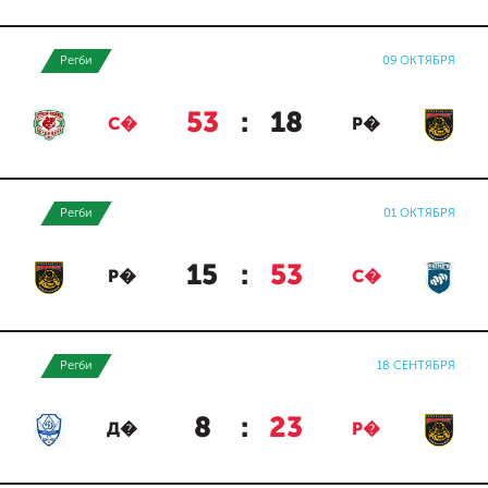
Регби
09 ОКТЯБРЯ
53
:
18
С�
Р�
Регби
01 ОКТЯБРЯ
15
:
53
Р�
С�
Регби
18 СЕНТЯБРЯ
8
:
23
Д�
Р�