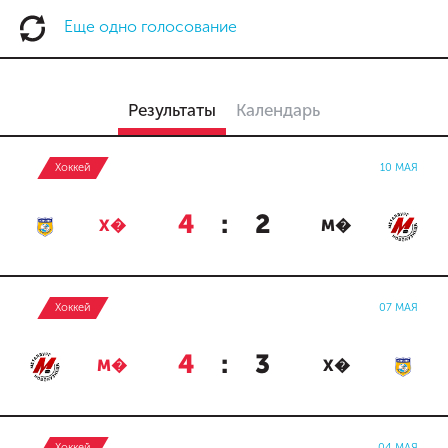
Еще одно голосование
Результаты
Календарь
Хоккей
10 МАЯ
4
:
2
Х�
М�
Хоккей
07 МАЯ
4
:
3
М�
Х�
Хоккей
04 МАЯ