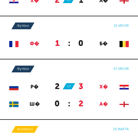
2
:
1
Х�
ОТ
А�
Футбол
10 ИЮЛЯ
1
:
0
Ф�
Б�
Футбол
07 ИЮЛЯ
2
:
3
Р�
ОТ
Х�
0
:
2
Ш�
А�
Волейбол
25 МАРТА