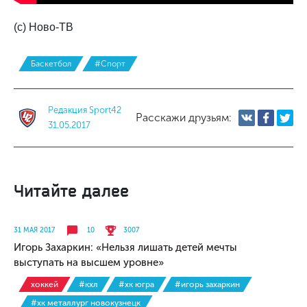
(с) Ново-ТВ
Баскетбол
#Спорт
Редакция Sport42
Расскажи друзьям:
31.05.2017
Читайте далее
31 МАЯ 2017
10
3007
Игорь Захаркин: «Нельзя лишать детей мечты
выступать на высшем уровне»
хоккей
#кхл
#хк югра
#игорь захаркин
#хк металлург новокузнецк