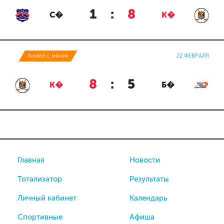
1
:
8
С�
К�
Хоккей с мячом
22 ФЕВРАЛЯ
8
:
5
К�
Б�
Главная
Новости
Тотализатор
Результаты
Личный кабинет
Календарь
Спортивные
Афиша