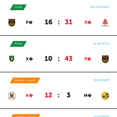
Регби
06 СЕНТЯБРЯ
16
:
31
Р�
Л�
Регби
14 АВГУСТА
10
:
43
Х�
Р�
Хоккей с мячом
09 НОЯБРЯ
12
:
3
К�
М�
Хоккей с мячом
06 НОЯБРЯ