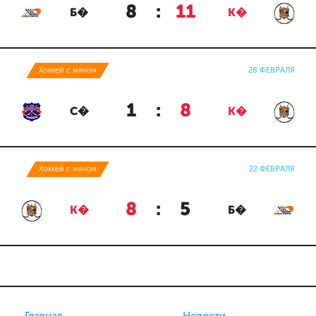
8
:
11
Б�
К�
Хоккей с мячом
28 ФЕВРАЛЯ
1
:
8
С�
К�
Хоккей с мячом
22 ФЕВРАЛЯ
8
:
5
К�
Б�
Главная
Новости