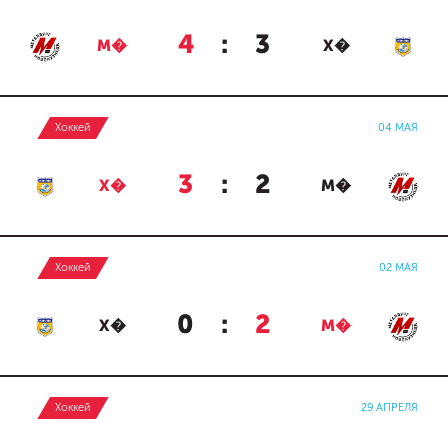
4
:
3
М�
Х�
Хоккей
04 МАЯ
3
:
2
Х�
М�
Хоккей
02 МАЯ
0
:
2
Х�
М�
Хоккей
29 АПРЕЛЯ