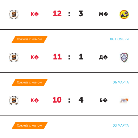
12
:
3
К�
М�
Хоккей с мячом
06 НОЯБРЯ
11
:
1
К�
Д�
Хоккей с мячом
06 МАРТА
10
:
4
К�
Б�
Хоккей с мячом
03 МАРТА