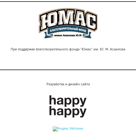
При поддержке благотворительного фонда "Юмас" им. Ю. М. Асаилова
Разработка и дизайн сайта