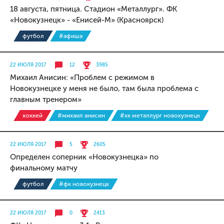
18 августа, пятница. Стадион «Металлург». ФК
«Новокузнецк» - «Енисей-М» (Красноярск)
футбол
#афиша
22 ИЮЛЯ 2017
12
3985
Михаил Анисин: «Проблем с режимом в
Новокузнецке у меня не было, там была проблема с
главным тренером»
хоккей
#михаил анисин
#хк металлург новокузнецк
22 ИЮЛЯ 2017
5
2605
Определен соперник «Новокузнецка» по
финальному матчу
футбол
#фк новокузнецк
22 ИЮЛЯ 2017
0
2413