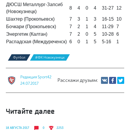
ДЮСШ Металлург-Запсиб
8
4
0
4
31-27
12
(Новокузнецк)
Шахтер (Прокопьевск)
7
3
1
3
16-15
10
Бочкари (Прокопьевск)
7
2
1
4
11-29
7
Энергетик (Калтан)
7
2
0
5
10-28
6
Распадская (Междуреченск)
6
0
1
5
5-16
1
Футбол
#ФК Новокузнецк
Редакция Sport42
Расскажи друзьям:
24.07.2017
Читайте далее
18 АВГУСТА 2017
0
2253