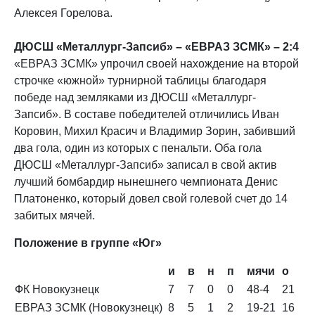
Алексея Горелова.
ДЮСШ «Металлург-Запсиб» – «ЕВРАЗ ЗСМК» – 2:4
«ЕВРАЗ ЗСМК» упрочил своей нахождение на второй
строчке «южной» турнирной таблицы благодаря
победе над земляками из ДЮСШ «Металлург-
Запсиб». В составе победителей отличились Иван
Коровин, Михил Красич и Владимир Зорин, забивший
два гола, один из которых с пенальти. Оба гола
ДЮСШ «Металлург-Запсиб» записал в свой актив
лучший бомбардир нынешнего чемпионата Денис
Платоненко, который довел свой голевой счет до 14
забитых мячей.
Положение в группе «Юг»
и
в
н
п
мячи
о
ФК Новокузнецк
7
7
0
0
48-4
21
ЕВРАЗ ЗСМК (Новокузнецк)
8
5
1
2
19-21
16