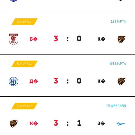
Волейбол
12 МАРТА
3
:
0
Б�
К�
Волейбол
04 МАРТА
3
:
0
Д�
К�
Волейбол
25 ФЕВРАЛЯ
3
:
1
К�
З�