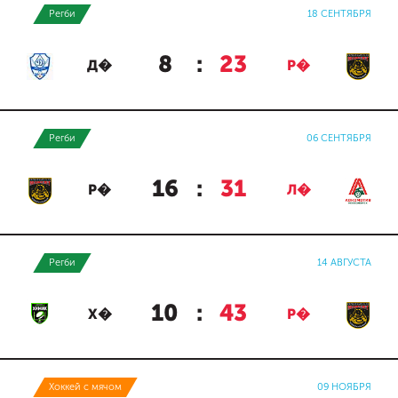
Регби
18 СЕНТЯБРЯ
8
:
23
Д�
Р�
Регби
06 СЕНТЯБРЯ
16
:
31
Р�
Л�
Регби
14 АВГУСТА
10
:
43
Х�
Р�
Хоккей с мячом
09 НОЯБРЯ