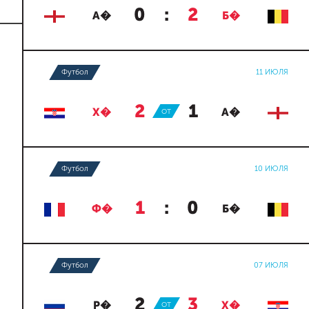
0
:
2
А�
Б�
Футбол
11 ИЮЛЯ
2
:
1
Х�
ОТ
А�
Футбол
10 ИЮЛЯ
1
:
0
Ф�
Б�
Футбол
07 ИЮЛЯ
2
:
3
Р�
ОТ
Х�