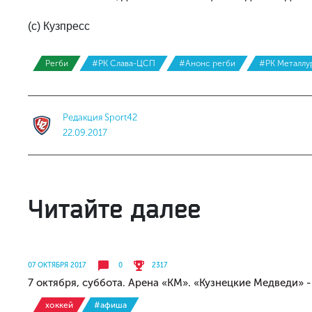
(с) Кузпресс
Регби
#РК Слава-ЦСП
#Анонс регби
#РК Металлу
Редакция Sport42
22.09.2017
Читайте далее
07 ОКТЯБРЯ 2017
0
2317
7 октября, суббота. Арена «КМ». «Кузнецкие Медведи» 
хоккей
#афиша