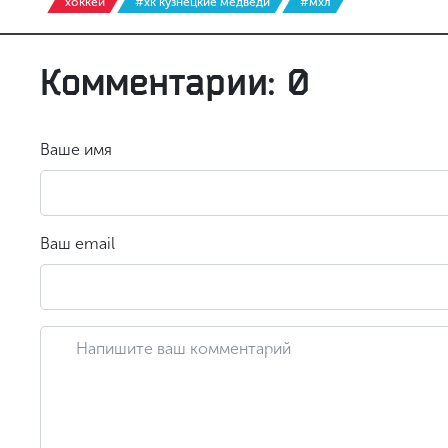
хоккей
#хк кузнецкие медведи
#мхл
Комментарии: 0
Ваше имя
Ваш email