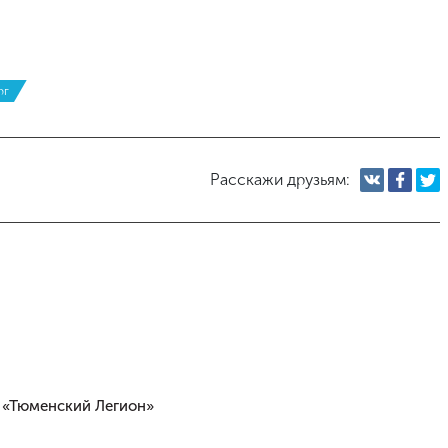
рг
Расскажи друзьям:
- «Тюменский Легион»