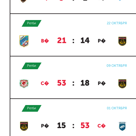
Регби
22 ОКТЯБРЯ
21
:
14
В�
Р�
Регби
09 ОКТЯБРЯ
53
:
18
С�
Р�
Регби
01 ОКТЯБРЯ
15
:
53
Р�
С�