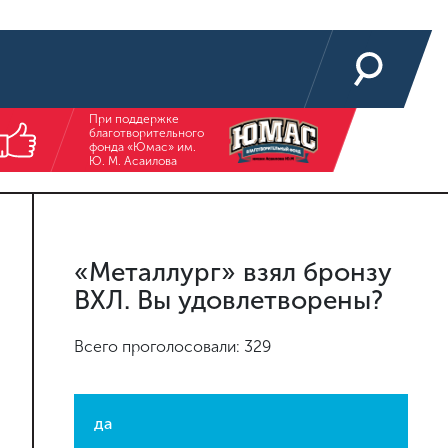
При поддержке
благотворительного
фонда «Юмас» им.
Ю. М. Асаилова
«Металлург» взял бронзу
ВХЛ. Вы удовлетворены?
Всего проголосовали: 329
да