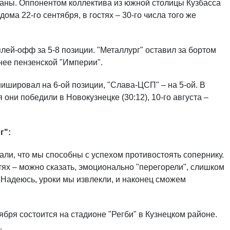
траны. Оппонентом коллектива из южной столицы Кузбасса
ома 22-го сентября, в гостях – 30-го числа того же
ей-офф за 5-8 позиции. "Металлург" оставил за бортом
нее пензенской "Империи".
ишировал на 6-ой позиции, "Слава-ЦСП" – на 5-ой. В
 они победили в Новокузнецке (30:12), 10-го августа –
г":
али, что мы способны с успехом противостоять сопернику.
тях – можно сказать, эмоционально "перегорели", слишком
. Надеюсь, уроки мы извлекли, и наконец сможем
ября состоится на стадионе "Регби" в Кузнецком районе.
.