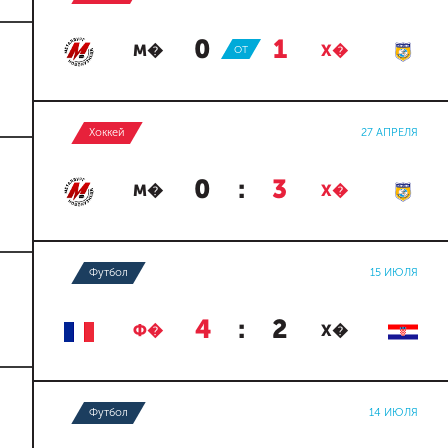
0
:
1
М�
ОТ
Х�
Хоккей
27 АПРЕЛЯ
0
:
3
М�
Х�
Футбол
15 ИЮЛЯ
4
:
2
Ф�
Х�
Футбол
14 ИЮЛЯ