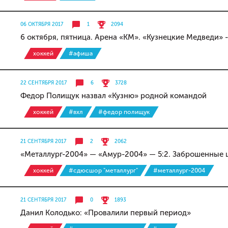
06 ОКТЯБРЯ 2017
1
2094
6 октября, пятница. Арена «КМ». «Кузнецкие Медведи» 
хоккей
#афиша
22 СЕНТЯБРЯ 2017
6
3728
Федор Полищук назвал «Кузню» родной командой
хоккей
#вхл
#федор полищук
21 СЕНТЯБРЯ 2017
2
2062
«Металлург-2004» — «Амур-2004» — 5:2. Заброшенные
хоккей
#сдюсшор "металлург"
#металлург-2004
21 СЕНТЯБРЯ 2017
0
1893
Данил Колодько: «Провалили первый период»