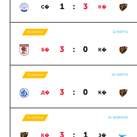
1
:
3
С�
К�
Волейбол
12 МАРТА
3
:
0
Б�
К�
Волейбол
04 МАРТА
3
:
0
Д�
К�
Волейбол
25 ФЕВРАЛЯ
3
:
1
К�
З�