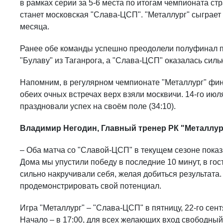
в рамках серии за 5-6 места по итогам чемпионата с
станет московская "Слава-ЦСП". "Металлург" сыграет д
месяца.
Ранее обе команды успешно преодолели полуфинал пл
"Булаву" из Таганрога, а "Слава-ЦСП" оказалась силь
Напомним, в регулярном чемпионате "Металлург" фин
обеих очных встречах верх взяли москвичи. 14-го июля
праздновали успех на своём поле (34:10).
Владимир Негодин, Главный тренер РК "Металлур
– Оба матча со "Славой-ЦСП" в текущем сезоне показ
Дома мы упустили победу в последние 10 минут, в гос
сильно накручивали себя, желая добиться результата
продемонстрировать свой потенциал.
Игра "Металлург" – "Слава-ЦСП" в пятницу, 22-го сент
Начало – в 17:00, для всех желающих вход свободный