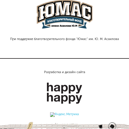
При поддержке благотворительного фонда "Юмас" им. Ю. М. Асаилова
Разработка и дизайн сайта