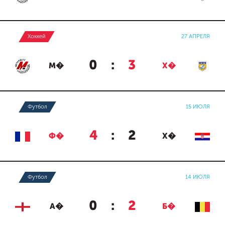
Хоккей
27 АПРЕЛЯ
0
:
3
М�
Х�
Футбол
15 ИЮЛЯ
4
:
2
Ф�
Х�
Футбол
14 ИЮЛЯ
0
:
2
А�
Б�