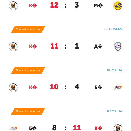
12
:
3
К�
М�
Хоккей с мячом
06 НОЯБРЯ
11
:
1
К�
Д�
Хоккей с мячом
06 МАРТА
10
:
4
К�
Б�
Хоккей с мячом
03 МАРТА
8
:
11
Б�
К�