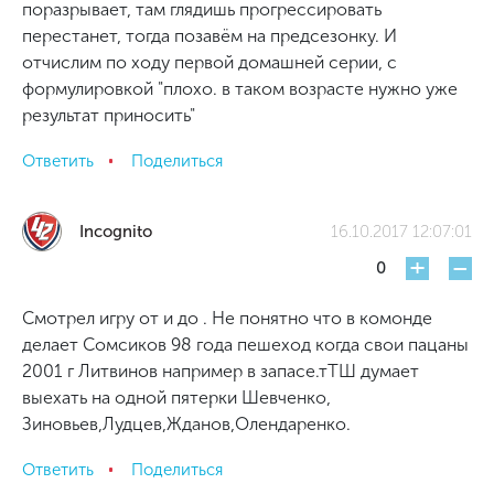
поразрывает, там глядишь прогрессировать
перестанет, тогда позавём на предсезонку. И
отчислим по ходу первой домашней серии, с
формулировкой "плохо. в таком возрасте нужно уже
результат приносить"
Ответить
Поделиться
Incognito
16.10.2017 12:07:01
+
-
0
Смотрел игру от и до . Не понятно что в комонде
делает Сомсиков 98 года пешеход когда свои пацаны
2001 г Литвинов например в запасе.тТШ думает
выехать на одной пятерки Шевченко,
Зиновьев,Лудцев,Жданов,Олендаренко.
Ответить
Поделиться