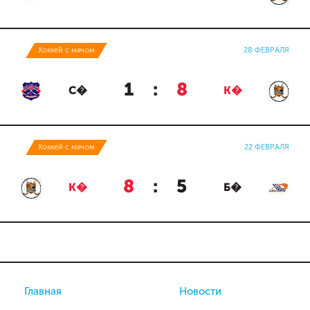
Хоккей с мячом
28 ФЕВРАЛЯ
1
:
8
С�
К�
Хоккей с мячом
22 ФЕВРАЛЯ
8
:
5
К�
Б�
Главная
Новости