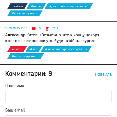
футбол
#евраз
#дюсш металлург-запсиб
#фк новокузнецк
16 ОКТЯБРЯ 2017
9
3253
Александр Китов: «Возможно, что к концу ноября
кто-то из легионеров уже будет в «Металлурге»
хоккей
#вхл
#хк металлург новокузнецк
#александр китов
Комментарии: 9
Правила
Ваше имя
Ваш email