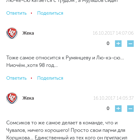
Лю-ке-сю катается с трудом , а Мурашов сидит
Ответить
Поделиться
Жека
16.10.2017 14:07:06
+
-
0
Тоже самое относится к Румянцеву и Лю-кэ-сю...
Ниочём.,хотя 98 год...
Ответить
Поделиться
Жека
16.10.2017 14:05:37
+
-
0
Сомсиков то же самое делает в команде, что и
Чувалов, ничего хорошего! Просто свои парни для
Коршкова... Единственный из тех кого он пригласил