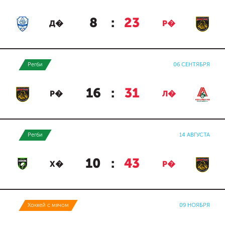
8
:
23
Д�
Р�
Регби
06 СЕНТЯБРЯ
16
:
31
Р�
Л�
Регби
14 АВГУСТА
10
:
43
Х�
Р�
Хоккей с мячом
09 НОЯБРЯ