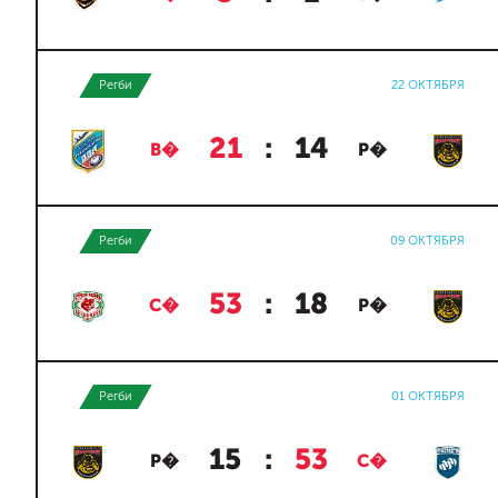
Регби
22 ОКТЯБРЯ
21
:
14
В�
Р�
Регби
09 ОКТЯБРЯ
53
:
18
С�
Р�
Регби
01 ОКТЯБРЯ
15
:
53
Р�
С�