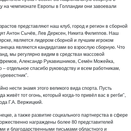
ду на чемпионате Европы в Голландии они завоевали
зрастов представляют наш клуб, город и регион в сборной
дят Антон Сычёв, Лев Дерксен, Никита Филиппов. Наш
рске, является лидером сборной и лучшим игроком
узнецка являются кандидатами во взрослую сборную. Что
нд, мы регулярно видим в средствах массовой
Ефремов, Александр Рукавишников, Семён Можейка,
о – отдельное спасибо руководству и всем работникам,
уревестник".
йно нести знамя этого великого вида спорта. Пусть
а живёт тот огонь, который когда-то привёл вас в регби",
ода Г.А. Вержицкий.
нецке, а также развитие социального партнерства в сфере
торжественно награждены более 80 представителей
ми и благодарственными письмами областного и