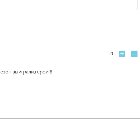
+
-
0
сезон выиграли,герои!!!