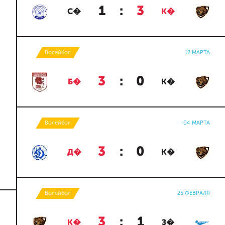
1
:
3
С�
К�
Волейбол
12 МАРТА
3
:
0
Б�
К�
Волейбол
04 МАРТА
3
:
0
Д�
К�
Волейбол
25 ФЕВРАЛЯ
3
:
1
К�
З�