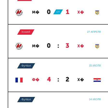
0
:
1
М�
ОТ
Х�
Хоккей
27 АПРЕЛЯ
0
:
3
М�
Х�
Футбол
15 ИЮЛЯ
4
:
2
Ф�
Х�
Футбол
14 ИЮЛЯ