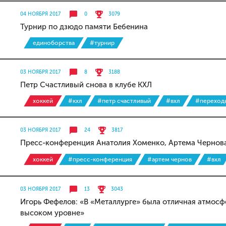
04 НОЯБРЯ 2017
0
3079
Турнир по дзюдо памяти Бебенина
единоборства
#турнир
03 НОЯБРЯ 2017
8
3188
Петр Счастливый снова в клубе КХЛ
хоккей
#кхл
#петр счастливый
#вхл
#переходы
03 НОЯБРЯ 2017
24
3817
Пресс-конференция Анатолия Хоменко, Артема Чернова
хоккей
#пресс-конференция
#артем чернов
#вхл
03 НОЯБРЯ 2017
13
3043
Игорь Фефелов: «В «Металлурге» была отличная атмосфе
высоком уровне»