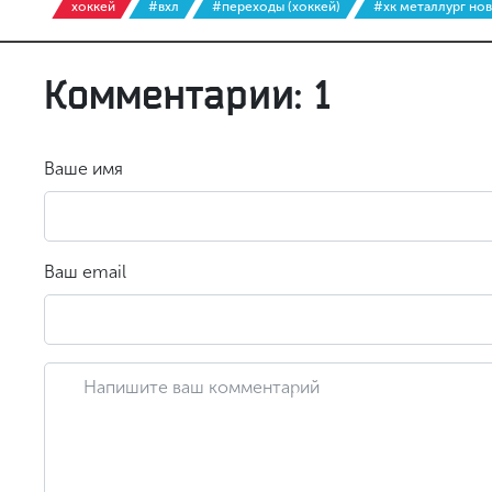
хоккей
#вхл
#переходы (хоккей)
#хк металлург но
Комментарии: 1
Ваше имя
Ваш email