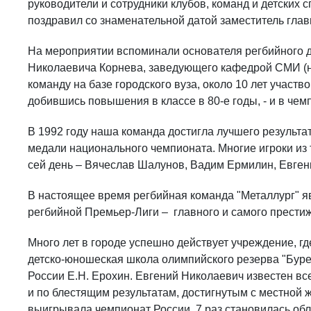
руководители и сотрудники клубов, команд и детских
поздравил со знаменательной датой заместитель гла
На мероприятии вспоминали основателя регбийного д
Николаевича Корнева, заведующего кафедрой СМИ (н
команду на базе городского вуза, около 10 лет участ
добившись повышения в классе в 80-е годы, - и в чем
В 1992 году наша команда достигла лучшего результа
медали национального чемпионата. Многие игроки из т
сей день – Вячеслав Шалунов, Вадим Ермилин, Евгени
В настоящее время регбийная команда "Металлург" я
регбийной Премьер-Лиги – главного и самого престиж
Много лет в городе успешно действует учреждение, гд
детско-юношеская школа олимпийского резерва "Буре
России Е.Н. Ерохин. Евгений Николаевич известен все
и по блестящим результатам, достигнутым с местной 
выигрывала чемпионат России, 7 раз становилась об