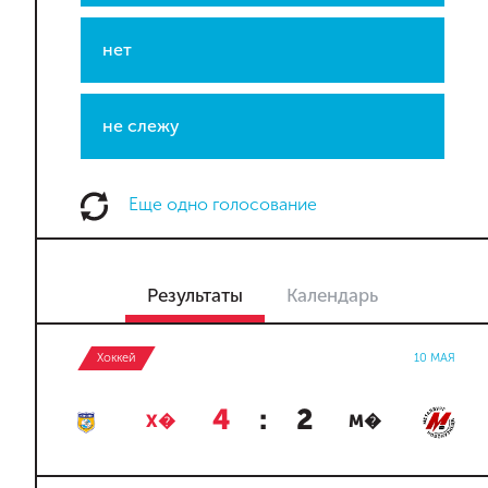
нет
не слежу
Еще одно голосование
Результаты
Календарь
Хоккей
10 МАЯ
4
:
2
Х�
М�