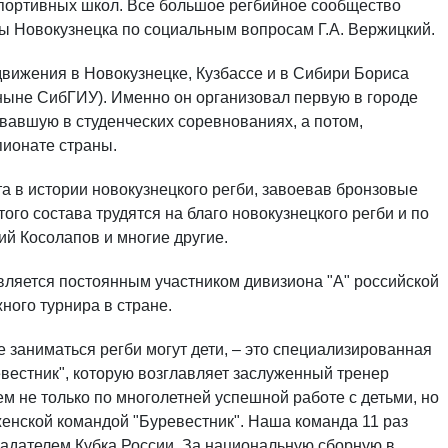
 спортивных школ. Все большое регбийное сообщество
вы Новокузнецка по социальным вопросам Г.А. Вержицкий.
вижения в Новокузнецке, Кузбассе и в Сибири Бориса
ыне СибГИУ). Именно он организовал первую в городе
вовавшую в студенческих соревнованиях, а потом,
пионате страны.
та в истории новокузнецкого регби, завоевав бронзовые
ого состава трудятся на благо новокузнецкого регби и по
й Косолапов и многие другие.
вляется постоянным участником дивизиона "А" российской
ного турнира в стране.
е заниматься регби могут дети, – это специализированная
вестник", которую возглавляет заслуженный тренер
м не только по многолетней успешной работе с детьми, но
женской командой "Буревестник". Наша команда 11 раз
ладателем Кубка России. За национальную сборную в