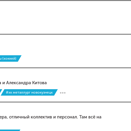
 (хоккей)
 и Александра Китова
#хк металлург новокузнецк
ра, отличный коллектив и персонал. Там всё на