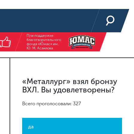
При поддержке
благотворительного
фонда «Юмас» им.
Ю. М. Асаилова
«Металлург» взял бронзу
ВХЛ. Вы удовлетворены?
Всего проголосовали: 327
да