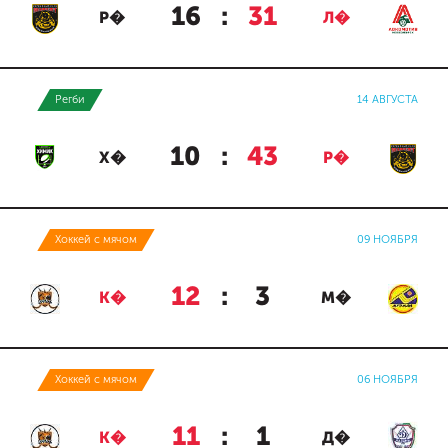
16
:
31
Р�
Л�
Регби
14 АВГУСТА
10
:
43
Х�
Р�
Хоккей с мячом
09 НОЯБРЯ
12
:
3
К�
М�
Хоккей с мячом
06 НОЯБРЯ
11
:
1
К�
Д�