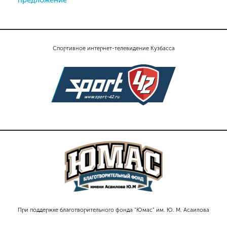
Спортивное интернет-телевидение Кузбасса
При поддержке благотворительного фонда "Юмас" им. Ю. М. Асаилова