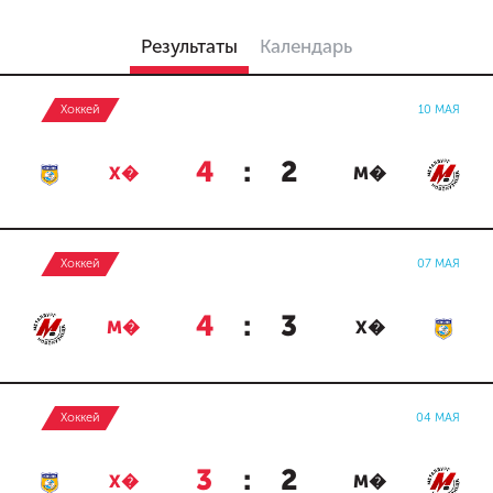
Результаты
Календарь
Хоккей
10 МАЯ
4
:
2
Х�
М�
Хоккей
07 МАЯ
4
:
3
М�
Х�
Хоккей
04 МАЯ
3
:
2
Х�
М�