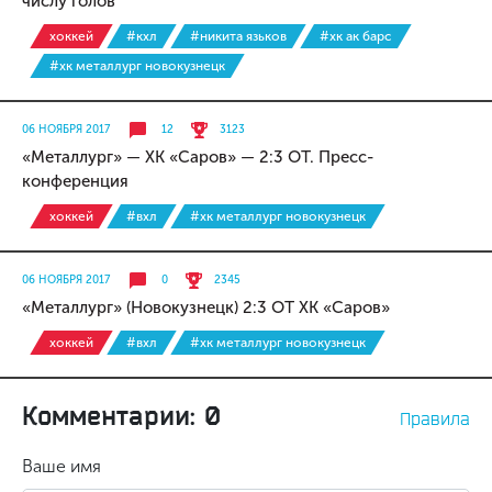
числу голов
хоккей
#кхл
#никита язьков
#хк ак барс
#хк металлург новокузнецк
06 НОЯБРЯ 2017
12
3123
«Металлург» — ХК «Саров» — 2:3 ОТ. Пресс-
конференция
хоккей
#вхл
#хк металлург новокузнецк
06 НОЯБРЯ 2017
0
2345
«Металлург» (Новокузнецк) 2:3 ОТ ХК «Саров»
хоккей
#вхл
#хк металлург новокузнецк
Комментарии: 0
Правила
Ваше имя