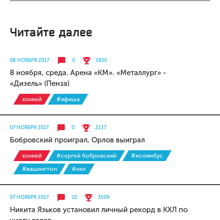
Читайте далее
08 НОЯБРЯ 2017
0
1835
8 ноября, среда. Арена «КМ». «Металлург» -
«Дизель» (Пенза)
хоккей
#афиша
07 НОЯБРЯ 2017
0
2137
Бобровский проиграл, Орлов выиграл
хоккей
#сергей бобровский
#коламбус
#вашингтон
#нхл
07 НОЯБРЯ 2017
10
3509
Никита Язьков установил личный рекорд в КХЛ по