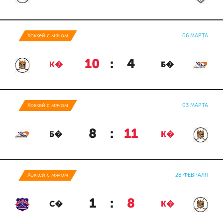
Хоккей с мячом
06 МАРТА
10
:
4
К�
Б�
Хоккей с мячом
03 МАРТА
8
:
11
Б�
К�
Хоккей с мячом
28 ФЕВРАЛЯ
1
:
8
С�
К�