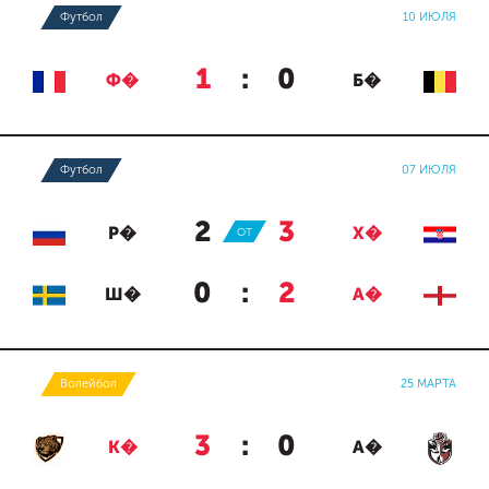
Футбол
10 ИЮЛЯ
1
:
0
Ф�
Б�
Футбол
07 ИЮЛЯ
2
:
3
Р�
ОТ
Х�
0
:
2
Ш�
А�
Волейбол
25 МАРТА
3
:
0
К�
А�