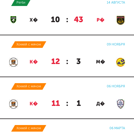
Регби
14 АВГУСТА
10
:
43
Х�
Р�
Хоккей с мячом
09 НОЯБРЯ
12
:
3
К�
М�
Хоккей с мячом
06 НОЯБРЯ
11
:
1
К�
Д�
Хоккей с мячом
06 МАРТА