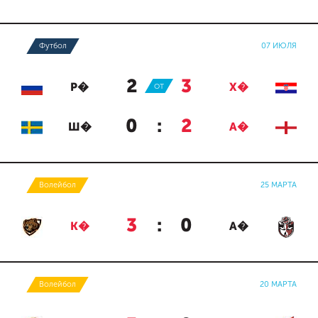
Футбол
07 ИЮЛЯ
2
:
3
Р�
ОТ
Х�
0
:
2
Ш�
А�
Волейбол
25 МАРТА
3
:
0
К�
А�
Волейбол
20 МАРТА