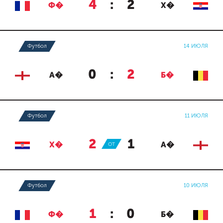
4
:
2
Ф�
Х�
Футбол
14 ИЮЛЯ
0
:
2
А�
Б�
Футбол
11 ИЮЛЯ
2
:
1
Х�
ОТ
А�
Футбол
10 ИЮЛЯ
1
:
0
Ф�
Б�