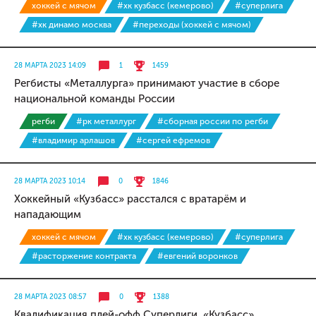
хоккей с мячом
#хк кузбасс (кемерово)
#суперлига
#хк динамо москва
#переходы (хоккей с мячом)
28 МАРТА 2023 14:09
1
1459
Регбисты «Металлурга» принимают участие в сборе
национальной команды России
регби
#рк металлург
#сборная россии по регби
#владимир арлашов
#сергей ефремов
28 МАРТА 2023 10:14
0
1846
Хоккейный «Кузбасс» расстался с вратарём и
нападающим
хоккей с мячом
#хк кузбасс (кемерово)
#суперлига
#расторжение контракта
#евгений воронков
28 МАРТА 2023 08:57
0
1388
Квалификация плей-офф Суперлиги. «Кузбасс»