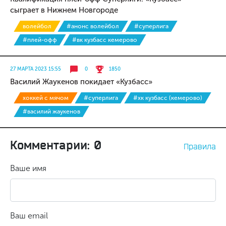
сыграет в Нижнем Новгороде
волейбол
#анонс волейбол
#суперлига
#плей-офф
#вк кузбасс кемерово
27 МАРТА 2023 15:55
0
1850
Василий Жаукенов покидает «Кузбасс»
хоккей с мячом
#суперлига
#хк кузбасс (кемерово)
#василий жаукенов
Комментарии: 0
Правила
Ваше имя
Ваш email