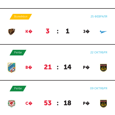
Волейбол
25 ФЕВРАЛЯ
3
:
1
К�
З�
Регби
22 ОКТЯБРЯ
21
:
14
В�
Р�
Регби
09 ОКТЯБРЯ
53
:
18
С�
Р�