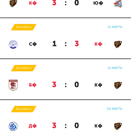
3
:
0
К�
Ю�
Волейбол
15 МАРТА
1
:
3
С�
К�
Волейбол
12 МАРТА
3
:
0
Б�
К�
Волейбол
04 МАРТА
3
:
0
Д�
К�