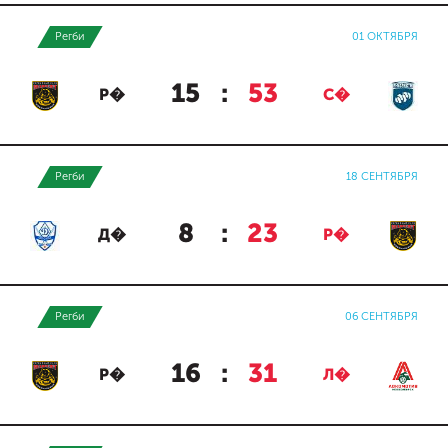
Регби
01 ОКТЯБРЯ
15
:
53
Р�
С�
Регби
18 СЕНТЯБРЯ
8
:
23
Д�
Р�
Регби
06 СЕНТЯБРЯ
16
:
31
Р�
Л�