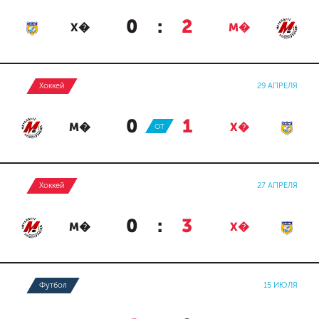
0
:
2
Х�
М�
Хоккей
29 АПРЕЛЯ
0
:
1
М�
ОТ
Х�
Хоккей
27 АПРЕЛЯ
0
:
3
М�
Х�
Футбол
15 ИЮЛЯ