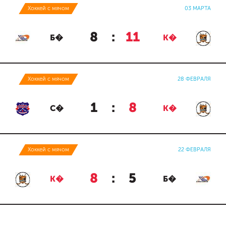
Хоккей с мячом
03 МАРТА
8
:
11
Б�
К�
Хоккей с мячом
28 ФЕВРАЛЯ
1
:
8
С�
К�
Хоккей с мячом
22 ФЕВРАЛЯ
8
:
5
К�
Б�