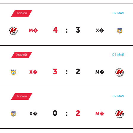
Хоккей
07 МАЯ
4
:
3
М�
Х�
Хоккей
04 МАЯ
3
:
2
Х�
М�
Хоккей
02 МАЯ
0
:
2
Х�
М�