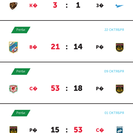
3
:
1
К�
З�
Регби
22 ОКТЯБРЯ
21
:
14
В�
Р�
Регби
09 ОКТЯБРЯ
53
:
18
С�
Р�
Регби
01 ОКТЯБРЯ
15
:
53
Р�
С�