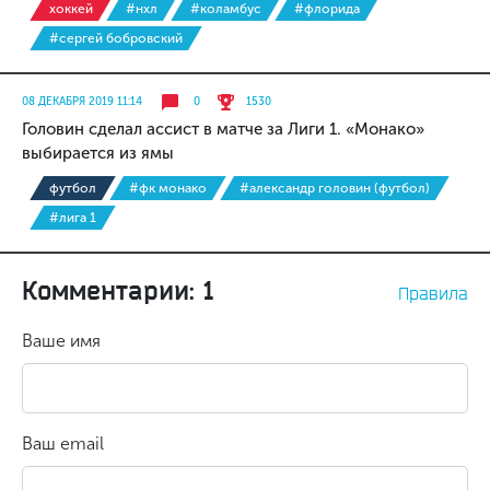
хоккей
#нхл
#коламбус
#флорида
#сергей бобровский
08 ДЕКАБРЯ 2019 11:14
0
1530
Головин сделал ассист в матче за Лиги 1. «Монако»
выбирается из ямы
футбол
#фк монако
#александр головин (футбол)
#лига 1
Комментарии: 1
Правила
Ваше имя
Ваш email