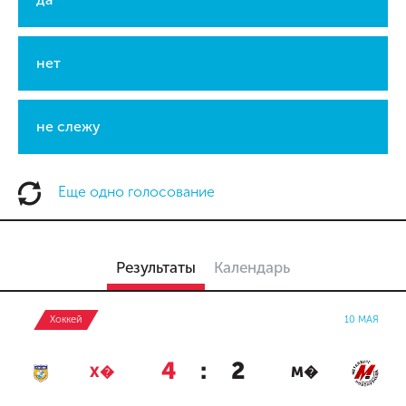
нет
не слежу
Еще одно голосование
Результаты
Календарь
Хоккей
10 МАЯ
4
:
2
Х�
М�