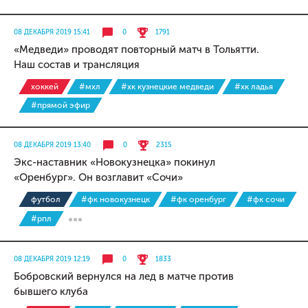
08 ДЕКАБРЯ 2019 15:41
0
1791
«Медведи» проводят повторный матч в Тольятти.
Наш состав и трансляция
хоккей
#мхл
#хк кузнецкие медведи
#хк ладья
#прямой эфир
08 ДЕКАБРЯ 2019 13:40
0
2315
Экс-наставник «Новокузнецка» покинул
«Оренбург». Он возглавит «Сочи»
футбол
#фк новокузнецк
#фк оренбург
#фк сочи
#рпл
08 ДЕКАБРЯ 2019 12:19
0
1833
Бобровский вернулся на лед в матче против
бывшего клуба