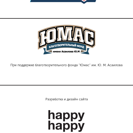
При поддержке благотворительного фонда "Юмас" им. Ю. М. Асаилова
Разработка и дизайн сайта