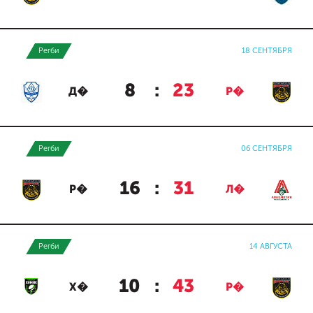
Регби
18 СЕНТЯБРЯ
8
:
23
Д�
Р�
Регби
06 СЕНТЯБРЯ
16
:
31
Р�
Л�
Регби
14 АВГУСТА
10
:
43
Х�
Р�