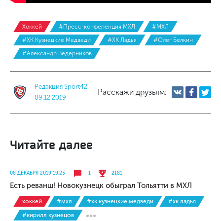
Хоккей
#Пресс-конференция МХЛ
#МХЛ
#ХК Кузнецкие Медведи
#ХК Ладья
#Олег Белкин
#Александр Ведерников
Редакция Sport42
Расскажи друзьям:
09.12.2019
Читайте далее
08 ДЕКАБРЯ 2019 19:23
1
2181
Есть реванш! Новокузнецк обыграл Тольятти в МХЛ
хоккей
#мхл
#хк кузнецкие медведи
#хк ладья
#кирилл кузнецов