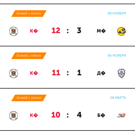
Хоккей с мячом
09 НОЯБРЯ
12
:
3
К�
М�
Хоккей с мячом
06 НОЯБРЯ
11
:
1
К�
Д�
Хоккей с мячом
06 МАРТА
10
:
4
К�
Б�