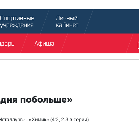
Спортивные
Личный
учреждения
кабинет
ндарь
Афиша
одня побольше»
аллург» - «Химик» (4:3, 2-3 в серии).