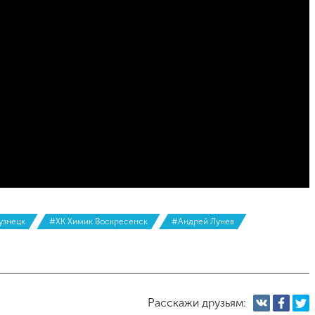
узнецк
#ХК Химик Воскресенск
#Андрей Лунев
Расскажи друзьям: