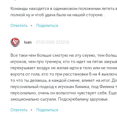
Команды находятся в одинаковом положении лететь в
полной ну и чтоб удача была на нашей стороне .
Ответить
Поделиться
Ivan
07.05.2026 23:52:51
Все таки чем больше смотрю на эту серию, тем боль
игроков, чем про тренера, кто то идет на пятак закр
перекрывает воздух не желая идти в тело или не пон
ворота от гола, кто то при расстановки 6 на 4 выключа
то что ты делаешь, в каждой смене, влияет на итог. 
персональный подход к игрокам Химика, под Филина т
персонально, очень он вольготно чувствует себя. Еще
эмоционально сыграли. Подскребалину здоровья.
Ответить
Поделиться