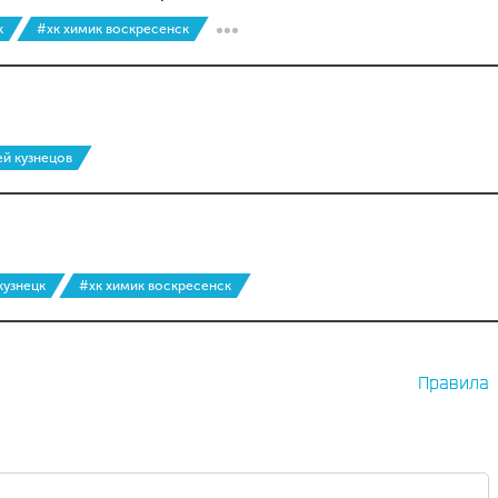
к
#хк химик воскресенск
й кузнецов
кузнецк
#хк химик воскресенск
Правила