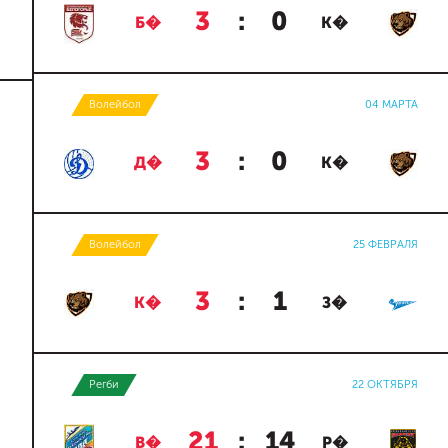
3
:
0
Б�
К�
Волейбол
04 МАРТА
3
:
0
Д�
К�
Волейбол
25 ФЕВРАЛЯ
3
:
1
К�
З�
Регби
22 ОКТЯБРЯ
21
:
14
В�
Р�