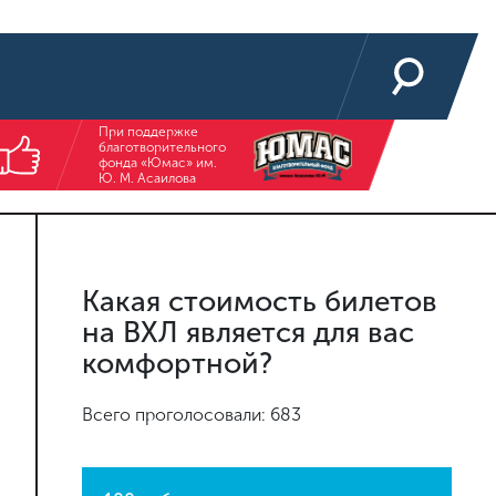
При поддержке
благотворительного
фонда «Юмас» им.
Ю. М. Асаилова
Какая стоимость билетов
на ВХЛ является для вас
комфортной?
Всего проголосовали: 683