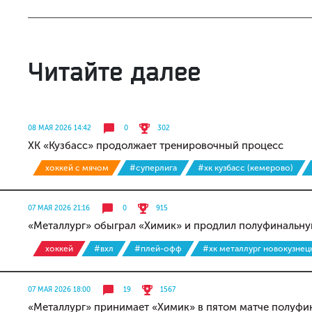
Читайте далее
08 МАЯ 2026 14:42
0
302
ХК «Кузбасс» продолжает тренировочный процесс
хоккей с мячом
#суперлига
#хк кузбасс (кемерово)
07 МАЯ 2026 21:16
0
915
«Металлург» обыграл «Химик» и продлил полуфинальн
хоккей
#вхл
#плей-офф
#хк металлург новокузнец
07 МАЯ 2026 18:00
19
1567
«Металлург» принимает «Химик» в пятом матче полуфин