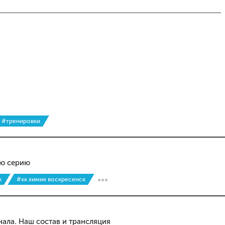
#тренировки
ую серию
к
#хк химик воскресенск
ала. Наш состав и трансляция