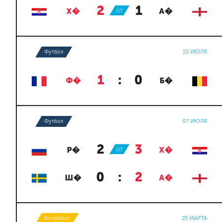
2
:
1
Х�
ОТ
А�
Футбол
10 ИЮЛЯ
1
:
0
Ф�
Б�
Футбол
07 ИЮЛЯ
2
:
3
Р�
ОТ
Х�
0
:
2
Ш�
А�
Волейбол
25 МАРТА