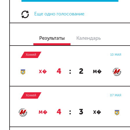
Еще одно голосование
Результаты
Календарь
Хоккей
10 МАЯ
4
:
2
Х�
М�
Хоккей
07 МАЯ
4
:
3
М�
Х�