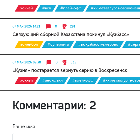
хоккей
#вхл
#плей-офф
#хк металлург новокузнец
07 МАЯ 2026 14:21
0
291
Связующий сборной Казахстана покинул «Кузбасс»
волейбол
#суперлига
#вк кузбасс кемерово
#серге
07 МАЯ 2026 09:38
0
535
«Кузня» постарается вернуть серию в Воскресенск
хоккей
#анонс вхл
#плей-офф
#хк металлург ново
Комментарии: 2
Ваше имя