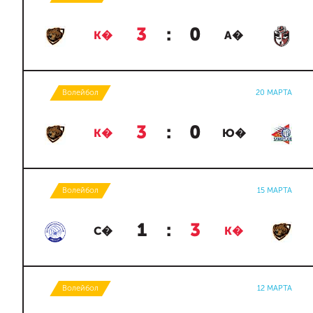
3
:
0
К�
А�
Волейбол
20 МАРТА
3
:
0
К�
Ю�
Волейбол
15 МАРТА
1
:
3
С�
К�
Волейбол
12 МАРТА