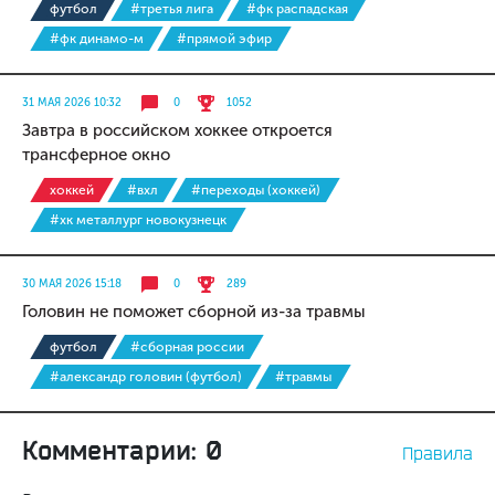
футбол
#третья лига
#фк распадская
#фк динамо-м
#прямой эфир
31 МАЯ 2026 10:32
0
1052
Завтра в российском хоккее откроется
трансферное окно
хоккей
#вхл
#переходы (хоккей)
#хк металлург новокузнецк
30 МАЯ 2026 15:18
0
289
Головин не поможет сборной из-за травмы
футбол
#сборная россии
#александр головин (футбол)
#травмы
Комментарии: 0
Правила