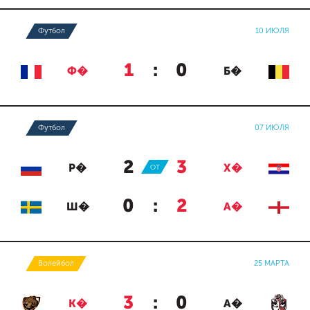
Футбол
10 ИЮЛЯ
1
:
0
Ф�
Б�
Футбол
07 ИЮЛЯ
2
:
3
Р�
ОТ
Х�
0
:
2
Ш�
А�
Волейбол
25 МАРТА
3
:
0
К�
А�