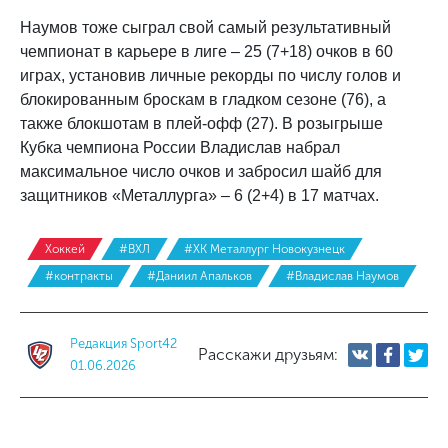
Наумов тоже сыграл свой самый результативный
чемпионат в карьере в лиге – 25 (7+18) очков в 60
играх, установив личные рекорды по числу голов и
блокированным броскам в гладком сезоне (76), а
также блокшотам в плей-офф (27). В розыгрыше
Кубка чемпиона России Владислав набрал
максимальное число очков и забросил шайб для
защитников «Металлурга» – 6 (2+4) в 17 матчах.
Хоккей
#ВХЛ
#ХК Металлург Новокузнецк
#контракты
#Даниил Апальков
#Владислав Наумов
Редакция Sport42
Расскажи друзьям:
01.06.2026