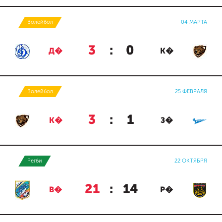
Волейбол
04 МАРТА
3
:
0
Д�
К�
Волейбол
25 ФЕВРАЛЯ
3
:
1
К�
З�
Регби
22 ОКТЯБРЯ
21
:
14
В�
Р�