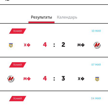
Результаты
Календарь
Хоккей
10 МАЯ
4
:
2
Х�
М�
Хоккей
07 МАЯ
4
:
3
М�
Х�
Хоккей
04 МАЯ