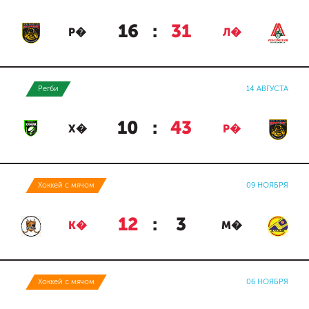
16
:
31
Р�
Л�
Регби
14 АВГУСТА
10
:
43
Х�
Р�
Хоккей с мячом
09 НОЯБРЯ
12
:
3
К�
М�
Хоккей с мячом
06 НОЯБРЯ