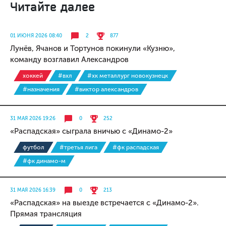
Читайте далее
01 ИЮНЯ 2026 08:40
2
877
Лунёв, Ячанов и Тортунов покинули «Кузню»,
команду возглавил Александров
хоккей
#вхл
#хк металлург новокузнецк
#назначения
#виктор александров
31 МАЯ 2026 19:26
0
252
«Распадская» сыграла вничью с «Динамо-2»
футбол
#третья лига
#фк распадская
#фк динамо-м
31 МАЯ 2026 16:39
0
213
«Распадская» на выезде встречается с «Динамо-2».
Прямая трансляция