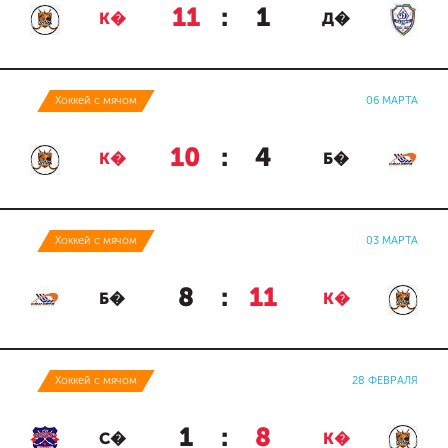
11
:
1
К�
Д�
Хоккей с мячом
06 МАРТА
10
:
4
К�
Б�
Хоккей с мячом
03 МАРТА
8
:
11
Б�
К�
Хоккей с мячом
28 ФЕВРАЛЯ
1
:
8
С�
К�