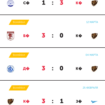
1
:
3
С�
К�
Волейбол
12 МАРТА
3
:
0
Б�
К�
Волейбол
04 МАРТА
3
:
0
Д�
К�
Волейбол
25 ФЕВРАЛЯ
3
:
1
К�
З�