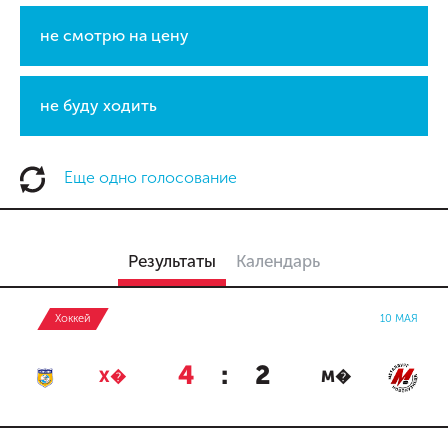
не смотрю на цену
не буду ходить
Еще одно голосование
Результаты
Календарь
Хоккей
10 МАЯ
4
:
2
Х�
М�