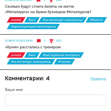
31 АВГУСТА 2023 14:29
2
3693
Сколько будут стоить билеты на матчи
«Металлурга» на Арене Кузнецких Металлургов?
хоккей
#вхл
#хк металлург новокузнецк
#билеты
#арена кузнецких металлургов
31 АВГУСТА 2023 09:54
5
2471
«Кузня» рассталась с тренером
хоккей
#вхл
#расторжение контракта
#хк металлург новокузнецк
#тренер
Комментарии: 4
Правила
Ваше имя