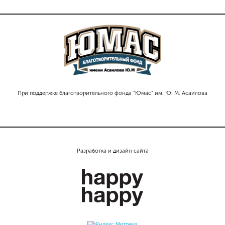
При поддержке благотворительного фонда "Юмас" им. Ю. М. Асаилова
Разработка и дизайн сайта