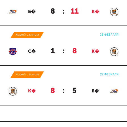
8
:
11
Б�
К�
Хоккей с мячом
28 ФЕВРАЛЯ
1
:
8
С�
К�
Хоккей с мячом
22 ФЕВРАЛЯ
8
:
5
К�
Б�