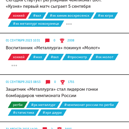
Сегодня стартует регулярный чемпионат ВХЛ.
«Кузня» первый матч сыграет 5 сентября
хоккей
#вхл
#хк химик воскресенск
#хк югра
#хк металлург новокузнецк
01 СЕНТЯБРЯ 2023 10:31
0
2008
Воспитанник «Металлурга» покинул «Молот»
хоккей
#мхл
#вхл
#просмотр
#хк молот
01 СЕНТЯБРЯ 2023 08:53
0
1755
Защитник «Металлурга» стал лидером гонки
бомбардиров чемпионата России
регби
#рк металлург
#чемпионат россии по регби
#статистика
#эрл даури