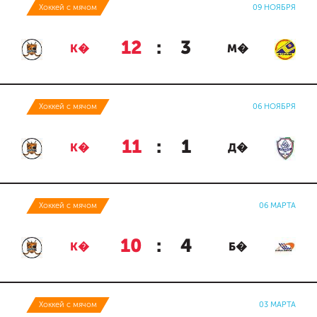
Хоккей с мячом
09 НОЯБРЯ
12
:
3
К�
М�
Хоккей с мячом
06 НОЯБРЯ
11
:
1
К�
Д�
Хоккей с мячом
06 МАРТА
10
:
4
К�
Б�
Хоккей с мячом
03 МАРТА