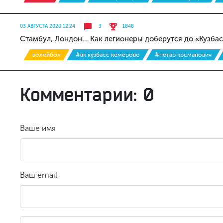
03 АВГУСТА 2020 12:24
3
1848
Стамбул, Лондон... Как легионеры доберутся до «Кузба
волейбол
#вк кузбасс кемерово
#петар крсманович
Комментарии: 0
Ваше имя
Ваш email