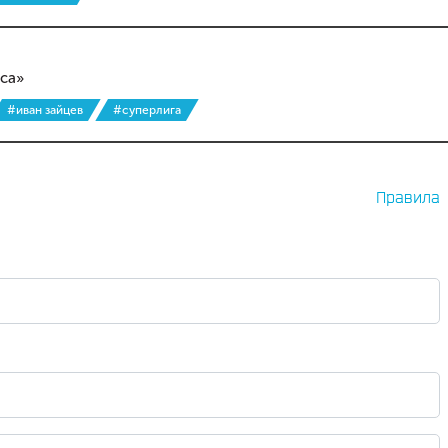
сса»
#иван зайцев
#суперлига
Правила