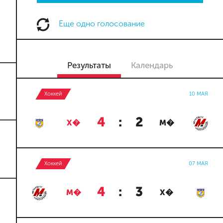
Еще одно голосование
Результаты
Календарь
Хоккей
10 МАЯ
4
:
2
Х�
М�
Хоккей
07 МАЯ
4
:
3
М�
Х�