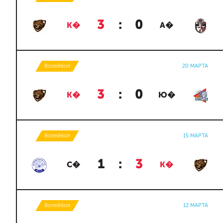
3
:
0
К�
А�
Волейбол
20 МАРТА
3
:
0
К�
Ю�
Волейбол
15 МАРТА
1
:
3
С�
К�
Волейбол
12 МАРТА