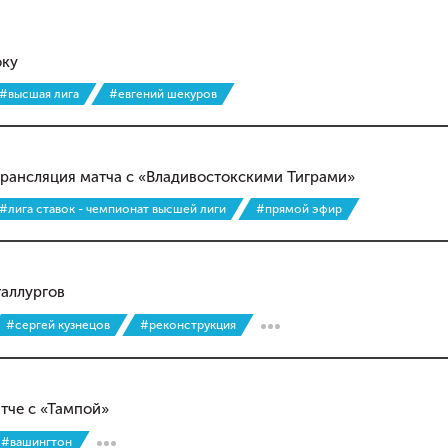
оку
#высшая лига
#евгений шекуров
трансляция матча с «Владивостокскими Тиграми»
#лига ставок - чемпионат высшей лиги
#прямой эфир
аллургов
#сергей кузнецов
#реконструкция
тче с «Тампой»
#вашингтон