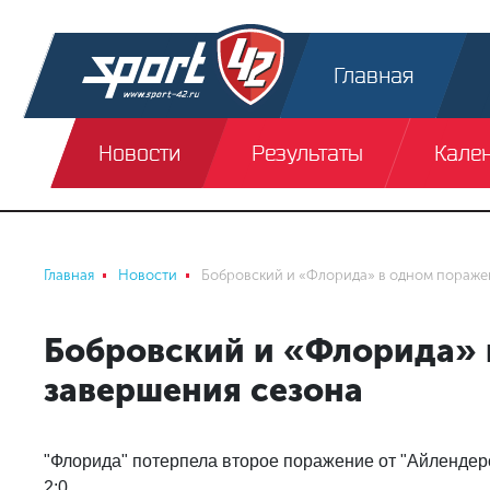
Главная
Новости
Результаты
Кале
Главная
Новости
Бобровский и «Флорида» в одном пораже
Бобровский и «Флорида» 
завершения сезона
"Флорида" потерпела второе поражение от "Айлендерс"
2:0.