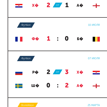
2
:
1
Х�
ОТ
А�
Футбол
10 ИЮЛЯ
1
:
0
Ф�
Б�
Футбол
07 ИЮЛЯ
2
:
3
Р�
ОТ
Х�
0
:
2
Ш�
А�
Волейбол
25 МАРТА