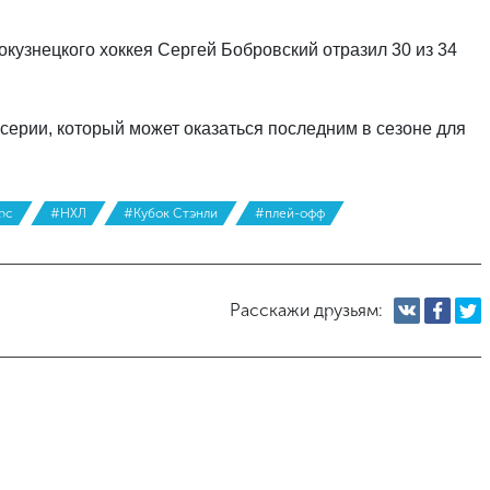
кузнецкого хоккея Сергей Бобровский отразил 30 из 34
серии, который может оказаться последним в сезоне для
рс
#НХЛ
#Кубок Стэнли
#плей-офф
Расскажи друзьям: