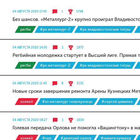
04 АВГУСТА 2020 17:45
1
1748
Без шансов. «Металлург-2» крупно проиграл Владивост
регби
#рк металлург-2
#рк владивостокские тигры
04 АВГУСТА 2020 14:05
1
1873
Регбийная молодежка стартует в Высшей лиге. Прямая 
регби
#рк металлург-2
#рк владивостокские тигры
04 АВГУСТА 2020 11:43
8
3131
Новые сроки завершения ремонта Арены Кузнецких Мет
хоккей
#хк металлург новокузнецк
#сергей цивилев
04 АВГУСТА 2020 08:27
1
1834
Голевая передача Орлова не помогла «Вашингтону» в ма
хоккей
#нхл
#дмитрий орлов
#никита кучеров