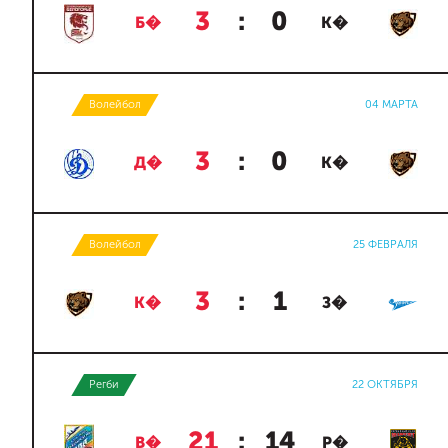
3
:
0
Б�
К�
Волейбол
04 МАРТА
3
:
0
Д�
К�
Волейбол
25 ФЕВРАЛЯ
3
:
1
К�
З�
Регби
22 ОКТЯБРЯ
21
:
14
В�
Р�