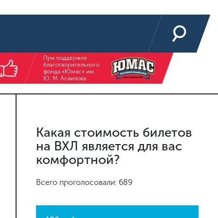
При поддержке
благотворительного
фонда «Юмас» им.
Ю. М. Асаилова
Какая стоимость билетов
на ВХЛ является для вас
комфортной?
Всего проголосовали: 689