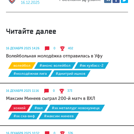
16.12.2025
Читайте далее
16 ДЕКАБРЯ 2025 14:26
0
402
Волейбольная молодёжка отправилась в Уфу
волейбол
#анонс волейбол
#вк кузбасс-2
#молодёжная лига
#дмитрий ишков
16 ДЕКАБРЯ 2025 11:16
0
373
Максим Минеев сыграл 200-й матч в ВХЛ
хоккей
#вхл
#хк металлург новокузнецк
#хк ска-вмф
#максим минеев
16 ДЕКАБРЯ 2025 10:32
0
376