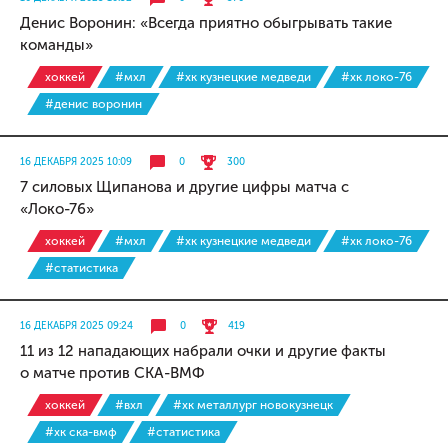
Денис Воронин: «Всегда приятно обыгрывать такие
команды»
хоккей
#мхл
#хк кузнецкие медведи
#хк локо-76
#денис воронин
16 ДЕКАБРЯ 2025 10:09
0
300
7 силовых Щипанова и другие цифры матча с
«Локо-76»
хоккей
#мхл
#хк кузнецкие медведи
#хк локо-76
#статистика
16 ДЕКАБРЯ 2025 09:24
0
419
11 из 12 нападающих набрали очки и другие факты
о матче против СКА-ВМФ
хоккей
#вхл
#хк металлург новокузнецк
#хк ска-вмф
#статистика