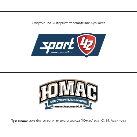
Спортивное интернет-телевидение Кузбасса
При поддержке благотворительного фонда "Юмас" им. Ю. М. Асаилова