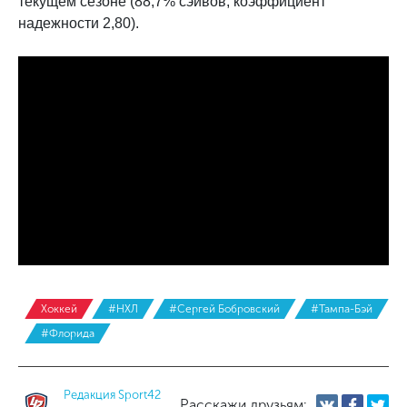
текущем сезоне (88,7% сэйвов, коэффициент
надежности 2,80).
Хоккей
#НХЛ
#Сергей Бобровский
#Тампа-Бэй
#Флорида
Редакция Sport42
Расскажи друзьям: