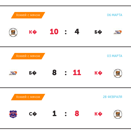
Хоккей с мячом
06 МАРТА
10
:
4
К�
Б�
Хоккей с мячом
03 МАРТА
8
:
11
Б�
К�
Хоккей с мячом
28 ФЕВРАЛЯ
1
:
8
С�
К�