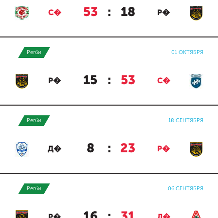
53
:
18
С�
Р�
Регби
01 ОКТЯБРЯ
15
:
53
Р�
С�
Регби
18 СЕНТЯБРЯ
8
:
23
Д�
Р�
Регби
06 СЕНТЯБРЯ
16
:
31
Р�
Л�