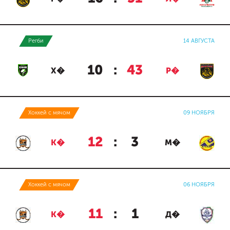
Регби
14 АВГУСТА
10
:
43
Х�
Р�
Хоккей с мячом
09 НОЯБРЯ
12
:
3
К�
М�
Хоккей с мячом
06 НОЯБРЯ
11
:
1
К�
Д�