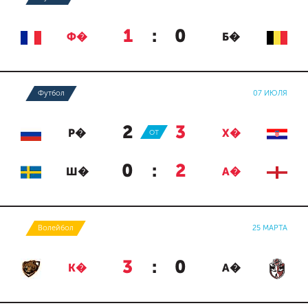
1
:
0
Ф�
Б�
Футбол
07 ИЮЛЯ
2
:
3
Р�
ОТ
Х�
0
:
2
Ш�
А�
Волейбол
25 МАРТА
3
:
0
К�
А�