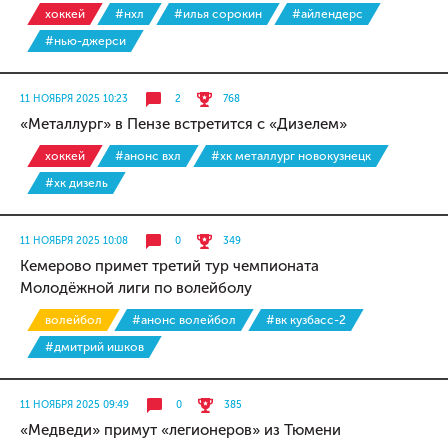
хоккей
#нхл
#илья сорокин
#айлендерс
#нью-джерси
11 НОЯБРЯ 2025 10:23
2
768
«Металлург» в Пензе встретится с «Дизелем»
хоккей
#анонс вхл
#хк металлург новокузнецк
#хк дизель
11 НОЯБРЯ 2025 10:08
0
349
Кемерово примет третий тур чемпионата
Молодёжной лиги по волейболу
волейбол
#анонс волейбол
#вк кузбасс-2
#дмитрий ишков
11 НОЯБРЯ 2025 09:49
0
385
«Медведи» примут «легионеров» из Тюмени