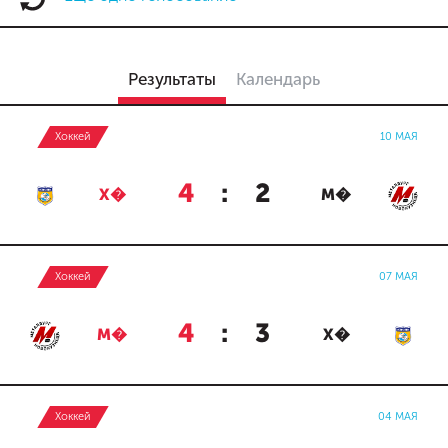
Результаты
Календарь
Хоккей
10 МАЯ
4
:
2
Х�
М�
Хоккей
07 МАЯ
4
:
3
М�
Х�
Хоккей
04 МАЯ