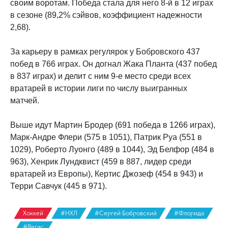
своим воротам. Победа стала для него 8-й в 12 играх
в сезоне (89,2% сэйвов, коэффициент надежности
2,68).
За карьеру в рамках регулярок у Бобровского 437
побед в 766 играх. Он догнал Жака Планта (437 побед
в 837 играх) и делит с ним 9-е место среди всех
вратарей в истории лиги по числу выигранных
матчей.
Выше идут Мартин Бродер (691 победа в 1266 играх),
Марк-Андре Флери (575 в 1051), Патрик Руа (551 в
1029), Роберто Луонго (489 в 1044), Эд Белфор (484 в
963), Хенрик Лундквист (459 в 887, лидер среди
вратарей из Европы), Кертис Джозеф (454 в 943) и
Терри Савчук (445 в 971).
Хоккей
#НХЛ
#Сергей Бобровский
#Флорида
#Вегас