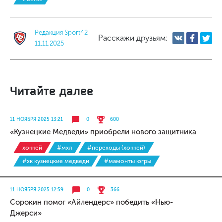
Редакция Sport42
Расскажи друзьям:
11.11.2025
Читайте далее
11 НОЯБРЯ 2025 13:21
0
600
«Кузнецкие Медведи» приобрели нового защитника
хоккей
#мхл
#переходы (хоккей)
#хк кузнецкие медведи
#мамонты югры
11 НОЯБРЯ 2025 12:59
0
366
Сорокин помог «Айлендерс» победить «Нью-
Джерси»