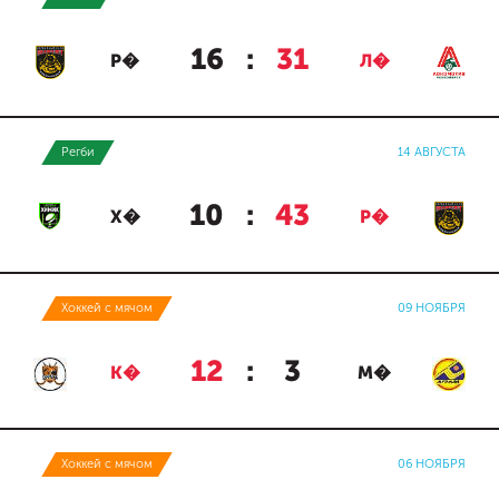
16
:
31
Р�
Л�
Регби
14 АВГУСТА
10
:
43
Х�
Р�
Хоккей с мячом
09 НОЯБРЯ
12
:
3
К�
М�
Хоккей с мячом
06 НОЯБРЯ