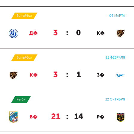
Волейбол
04 МАРТА
3
:
0
Д�
К�
Волейбол
25 ФЕВРАЛЯ
3
:
1
К�
З�
Регби
22 ОКТЯБРЯ
21
:
14
В�
Р�