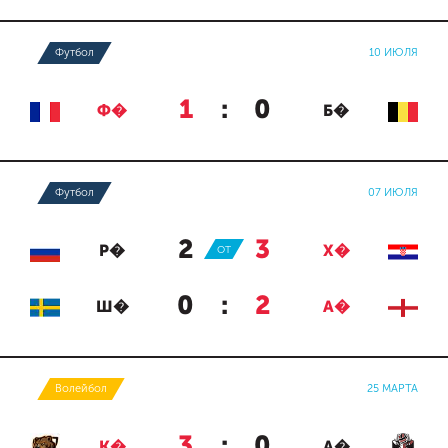
Футбол
10 ИЮЛЯ
1
:
0
Ф�
Б�
Футбол
07 ИЮЛЯ
2
:
3
Р�
ОТ
Х�
0
:
2
Ш�
А�
Волейбол
25 МАРТА
3
:
0
К�
А�