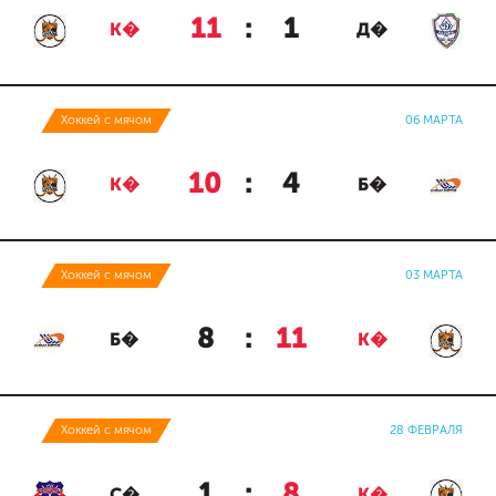
11
:
1
К�
Д�
Хоккей с мячом
06 МАРТА
10
:
4
К�
Б�
Хоккей с мячом
03 МАРТА
8
:
11
Б�
К�
Хоккей с мячом
28 ФЕВРАЛЯ
1
:
8
С�
К�