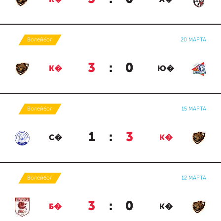
Волейбол
20 МАРТА
3
:
0
К�
Ю�
Волейбол
15 МАРТА
1
:
3
С�
К�
Волейбол
12 МАРТА
3
:
0
Б�
К�