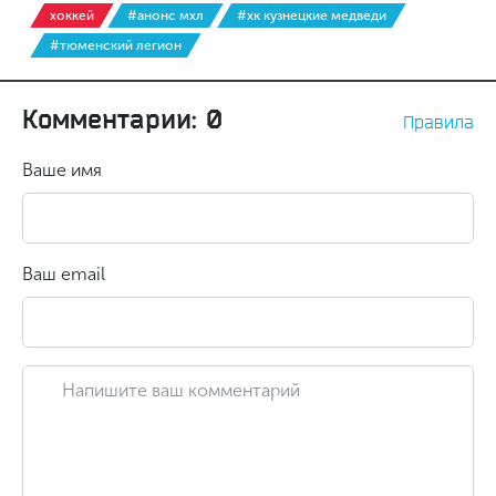
хоккей
#анонс мхл
#хк кузнецкие медведи
#тюменский легион
Комментарии: 0
Правила
Ваше имя
Ваш email