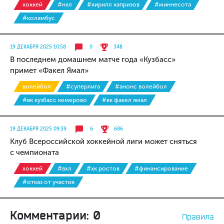
хоккей
#нхл
#кирилл капризов
#миннесота
#коламбус
19 ДЕКАБРЯ 2025 10:58
0
348
В последнем домашнем матче года «Кузбасс»
примет «Факел Ямал»
волейбол
#суперлига
#анонс волейбол
#вк кузбасс кемерово
#вк факел ямал
19 ДЕКАБРЯ 2025 09:39
6
686
Клуб Всероссийской хоккейной лиги может сняться
с чемпионата
хоккей
#вхл
#хк ростов
#финансирование
#отказ от участия
Комментарии: 0
Правила