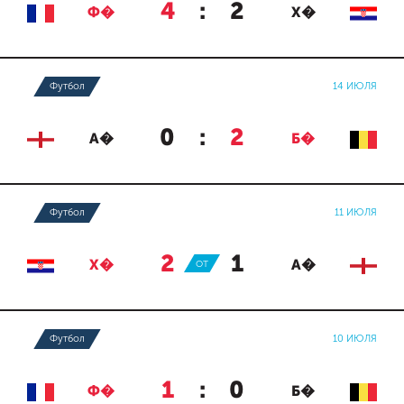
4
:
2
Ф�
Х�
Футбол
14 ИЮЛЯ
0
:
2
А�
Б�
Футбол
11 ИЮЛЯ
2
:
1
Х�
ОТ
А�
Футбол
10 ИЮЛЯ
1
:
0
Ф�
Б�