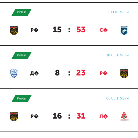
Регби
01 ОКТЯБРЯ
15
:
53
Р�
С�
Регби
18 СЕНТЯБРЯ
8
:
23
Д�
Р�
Регби
06 СЕНТЯБРЯ
16
:
31
Р�
Л�