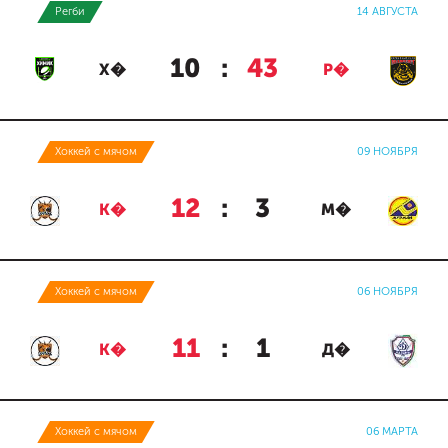
Регби
14 АВГУСТА
10
:
43
Х�
Р�
Хоккей с мячом
09 НОЯБРЯ
12
:
3
К�
М�
Хоккей с мячом
06 НОЯБРЯ
11
:
1
К�
Д�
Хоккей с мячом
06 МАРТА