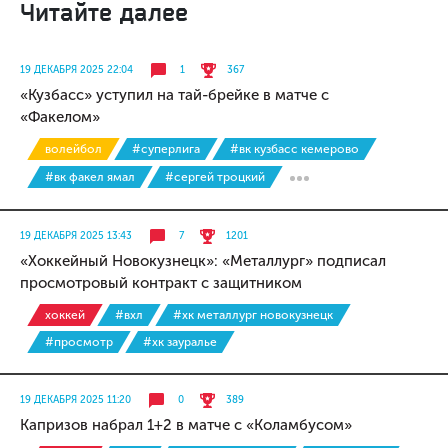
Читайте далее
19 ДЕКАБРЯ 2025 22:04
1
367
«Кузбасс» уступил на тай-брейке в матче с
«Факелом»
волейбол
#суперлига
#вк кузбасс кемерово
#вк факел ямал
#сергей троцкий
19 ДЕКАБРЯ 2025 13:43
7
1201
«Хоккейный Новокузнецк»: «Металлург» подписал
просмотровый контракт с защитником
хоккей
#вхл
#хк металлург новокузнецк
#просмотр
#хк зауралье
19 ДЕКАБРЯ 2025 11:20
0
389
Капризов набрал 1+2 в матче с «Коламбусом»