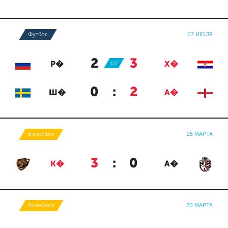
Футбол
07 ИЮЛЯ
2
:
3
Р�
ОТ
Х�
0
:
2
Ш�
А�
Волейбол
25 МАРТА
3
:
0
К�
А�
Волейбол
20 МАРТА