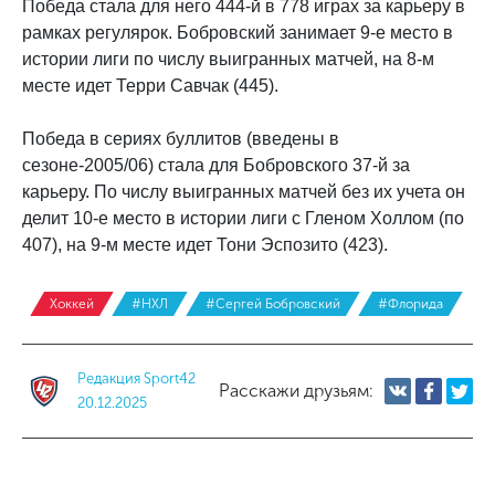
Победа стала для него 444-й в 778 играх за карьеру в
рамках регулярок. Бобровский занимает 9-е место в
истории лиги по числу выигранных матчей, на 8-м
месте идет Терри Савчак (445).
Победа в сериях буллитов (введены в
сезоне-2005/06) стала для Бобровского 37-й за
карьеру. По числу выигранных матчей без их учета он
делит 10-е место в истории лиги с Гленом Холлом (по
407), на 9-м месте идет Тони Эспозито (423).
Хоккей
#НХЛ
#Сергей Бобровский
#Флорида
Редакция Sport42
Расскажи друзьям:
20.12.2025