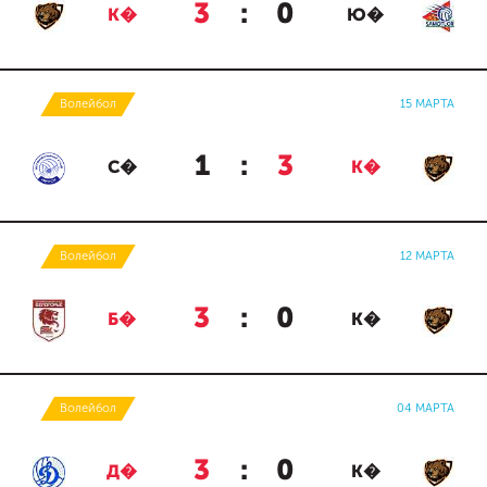
3
:
0
К�
Ю�
Волейбол
15 МАРТА
1
:
3
С�
К�
Волейбол
12 МАРТА
3
:
0
Б�
К�
Волейбол
04 МАРТА
3
:
0
Д�
К�