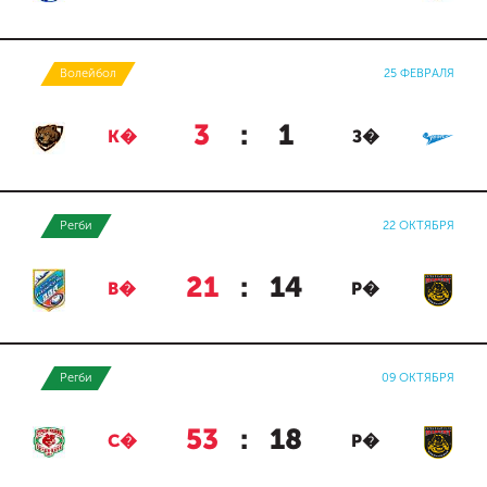
Волейбол
25 ФЕВРАЛЯ
3
:
1
К�
З�
Регби
22 ОКТЯБРЯ
21
:
14
В�
Р�
Регби
09 ОКТЯБРЯ
53
:
18
С�
Р�