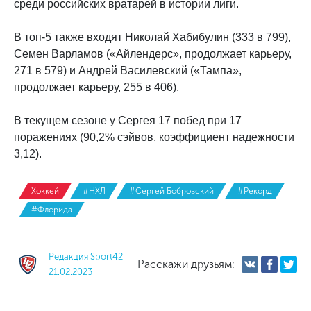
среди российских вратарей в истории лиги.
В топ-5 также входят Николай Хабибулин (333 в 799),
Семен Варламов («Айлендерс», продолжает карьеру,
271 в 579) и Андрей Василевский («Тампа»,
продолжает карьеру, 255 в 406).
В текущем сезоне у Сергея 17 побед при 17
поражениях (90,2% сэйвов, коэффициент надежности
3,12).
Хоккей
#НХЛ
#Сергей Бобровский
#Рекорд
#Флорида
Редакция Sport42
Расскажи друзьям:
21.02.2023