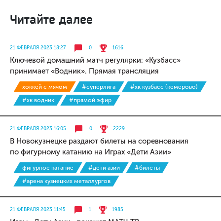
Читайте далее
21 ФЕВРАЛЯ 2023 18:27
0
1616
Ключевой домашний матч регулярки: «Кузбасс»
принимает «Водник». Прямая трансляция
хоккей с мячом
#суперлига
#хк кузбасс (кемерово)
#хк водник
#прямой эфир
21 ФЕВРАЛЯ 2023 16:05
0
2229
В Новокузнецке раздают билеты на соревнования
по фигурному катанию на Играх «Дети Азии»
фигурное катание
#дети азии
#билеты
#арена кузнецких металлургов
21 ФЕВРАЛЯ 2023 11:45
1
1985