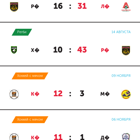
16
:
31
Р�
Л�
Регби
14 АВГУСТА
10
:
43
Х�
Р�
Хоккей с мячом
09 НОЯБРЯ
12
:
3
К�
М�
Хоккей с мячом
06 НОЯБРЯ
11
:
1
К�
Д�