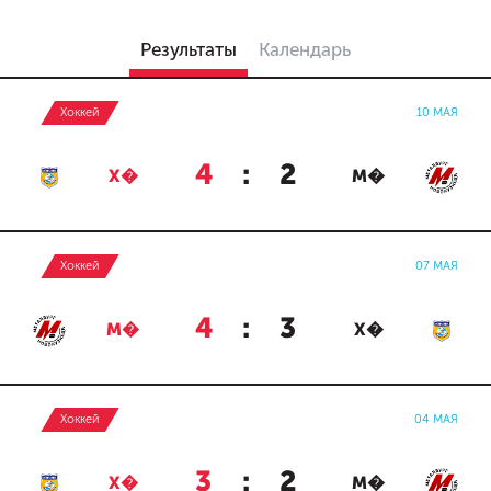
Результаты
Календарь
Хоккей
10 МАЯ
4
:
2
Х�
М�
Хоккей
07 МАЯ
4
:
3
М�
Х�
Хоккей
04 МАЯ
3
:
2
Х�
М�