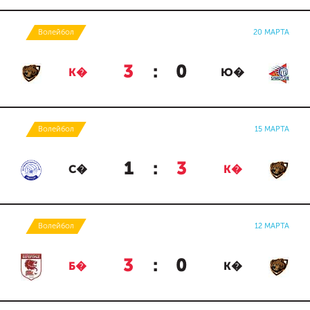
Волейбол
20 МАРТА
3
:
0
К�
Ю�
Волейбол
15 МАРТА
1
:
3
С�
К�
Волейбол
12 МАРТА
3
:
0
Б�
К�