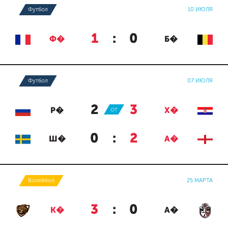
Футбол
10 ИЮЛЯ
1
:
0
Ф�
Б�
Футбол
07 ИЮЛЯ
2
:
3
Р�
ОТ
Х�
0
:
2
Ш�
А�
Волейбол
25 МАРТА
3
:
0
К�
А�