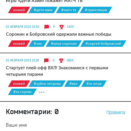
Игры «Дети Азии» покажет МАТЧ ТВ
хоккей
#дети азии
#матч тв
#трансляции
21 ФЕВРАЛЯ 2023 10:50
0
1420
Сорокин и Бобровский одержали важные победы
хоккей
#нхл
#илья сорокин
#сергей бобровский
21 ФЕВРАЛЯ 2023 10:18
0
1856
Стартует плей-офф ВХЛ! Знакомимся с первыми
четырьмя парами
хоккей
#кубок петрова
#вхл
#хк югра
#хк горняк
Комментарии: 0
Правила
Ваше имя