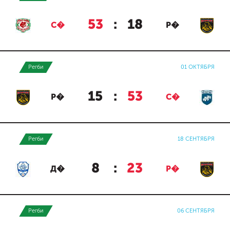
53
:
18
С�
Р�
Регби
01 ОКТЯБРЯ
15
:
53
Р�
С�
Регби
18 СЕНТЯБРЯ
8
:
23
Д�
Р�
Регби
06 СЕНТЯБРЯ