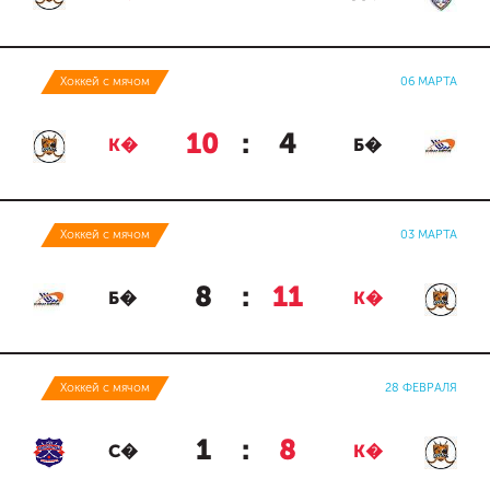
Хоккей с мячом
06 МАРТА
10
:
4
К�
Б�
Хоккей с мячом
03 МАРТА
8
:
11
Б�
К�
Хоккей с мячом
28 ФЕВРАЛЯ
1
:
8
С�
К�