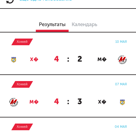
Результаты
Календарь
Хоккей
10 МАЯ
4
:
2
Х�
М�
Хоккей
07 МАЯ
4
:
3
М�
Х�
Хоккей
04 МАЯ