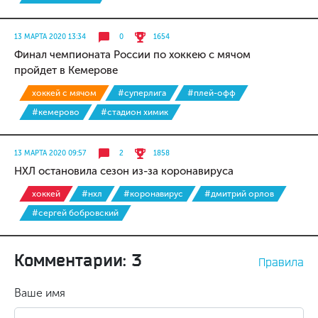
13 МАРТА 2020 13:34
0
1654
Финал чемпионата России по хоккею с мячом
пройдет в Кемерове
хоккей с мячом
#суперлига
#плей-офф
#кемерово
#стадион химик
13 МАРТА 2020 09:57
2
1858
НХЛ остановила сезон из-за коронавируса
хоккей
#нхл
#коронавирус
#дмитрий орлов
#сергей бобровский
Комментарии: 3
Правила
Ваше имя