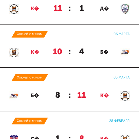
11
:
1
К�
Д�
Хоккей с мячом
06 МАРТА
10
:
4
К�
Б�
Хоккей с мячом
03 МАРТА
8
:
11
Б�
К�
Хоккей с мячом
28 ФЕВРАЛЯ
1
:
8