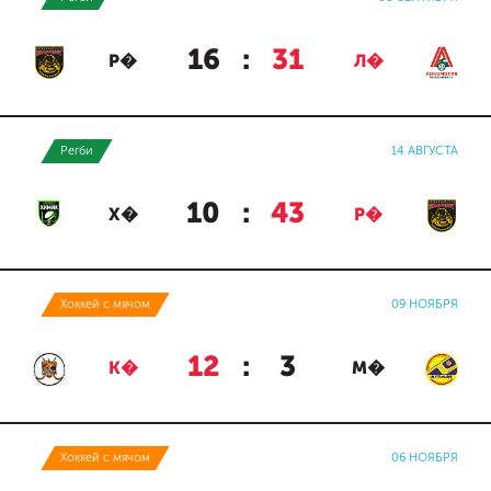
16
:
31
Р�
Л�
Регби
14 АВГУСТА
10
:
43
Х�
Р�
Хоккей с мячом
09 НОЯБРЯ
12
:
3
К�
М�
Хоккей с мячом
06 НОЯБРЯ