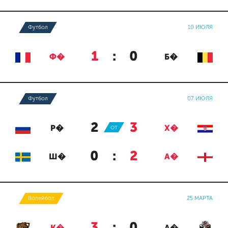
Футбол
10 ИЮЛЯ
1
:
0
Ф�
Б�
Футбол
07 ИЮЛЯ
2
:
3
Р�
ОТ
Х�
0
:
2
Ш�
А�
Волейбол
25 МАРТА
3
:
0