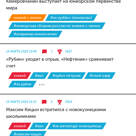
Кемеровчанин выступает на юниорском первенстве
мира
хоккей с мячом
#хк кузбасс (кемерово)
#юниорская сборная россии по хоккею с мячом
#владимир михальченко
14 МАРТА 2020 10:49
1
1637
«Рубин» уходит в отрыв, «Нефтяник» сравнивает
счет
хоккей
#вхл
#кубок петрова
#плей-офф
#хк рубин
13 МАРТА 2020 15:13
3
2014
Максим Кицын встретился с новокузнецкими
школьниками
хоккей
#вхл
#хк металлург новокузнецк
#максим кицын