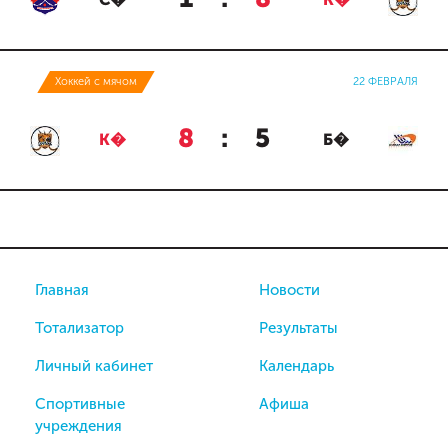
С�
К�
Хоккей с мячом
22 ФЕВРАЛЯ
8
:
5
К�
Б�
Главная
Новости
Тотализатор
Результаты
Личный кабинет
Календарь
Спортивные
Афиша
учреждения