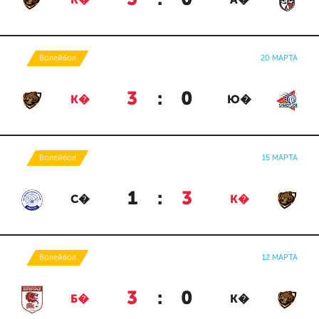
К�
А�
Волейбол
20 МАРТА
3
:
0
К�
Ю�
Волейбол
15 МАРТА
1
:
3
С�
К�
Волейбол
12 МАРТА
3
:
0
Б�
К�