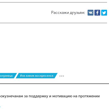
Расскажи друзьям:
вокузнецк
#хк химик воскресенск
вокузнечанам за поддержку и мотивацию на протяжении