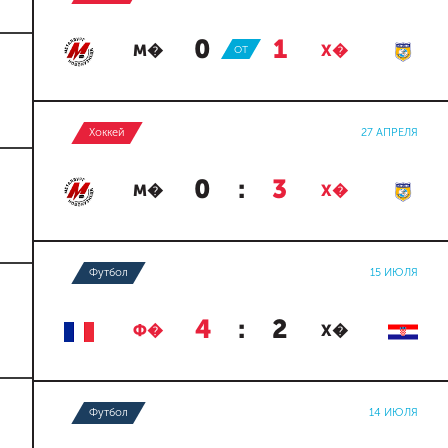
0
:
1
М�
ОТ
Х�
Хоккей
27 АПРЕЛЯ
0
:
3
М�
Х�
Футбол
15 ИЮЛЯ
4
:
2
Ф�
Х�
Футбол
14 ИЮЛЯ