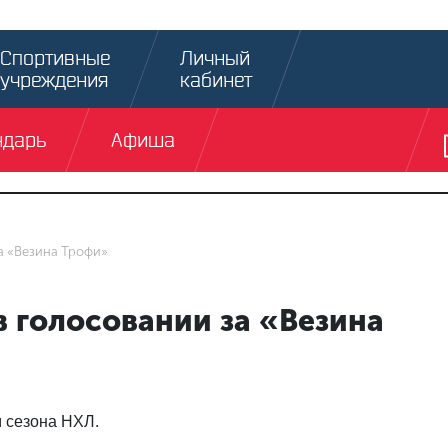
Спортивные
Личный
учреждения
кабинет
ндарь
Афиша
а «Везина Трофи»
в голосовании за «Везина
м сезона НХЛ.