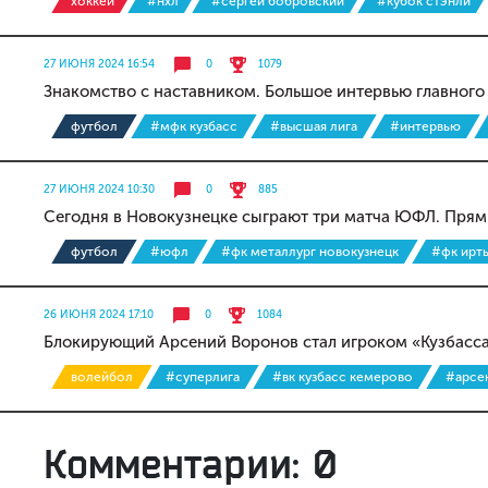
хоккей
#нхл
#сергей бобровский
#кубок стэнли
27 ИЮНЯ 2024 16:54
0
1079
Знакомство с наставником. Большое интервью главног
футбол
#мфк кузбасс
#высшая лига
#интервью
27 ИЮНЯ 2024 10:30
0
885
Сегодня в Новокузнецке сыграют три матча ЮФЛ. Прям
футбол
#юфл
#фк металлург новокузнецк
#фк ирт
26 ИЮНЯ 2024 17:10
0
1084
Блокирующий Арсений Воронов стал игроком «Кузбасс
волейбол
#суперлига
#вк кузбасс кемерово
#арсе
Комментарии: 0