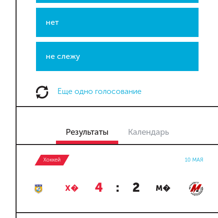
нет
не слежу
Еще одно голосование
Результаты
Календарь
Хоккей
10 МАЯ
4
:
2
Х�
М�