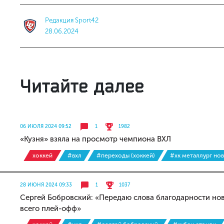
Редакция Sport42
28.06.2024
Читайте далее
06 ИЮЛЯ 2024 09:52
1
1982
«Кузня» взяла на просмотр чемпиона ВХЛ
хоккей
#вхл
#переходы (хоккей)
#хк металлург но
28 ИЮНЯ 2024 09:33
1
1037
Сергей Бобровский: «Передаю слова благодарности но
всего плей-офф»