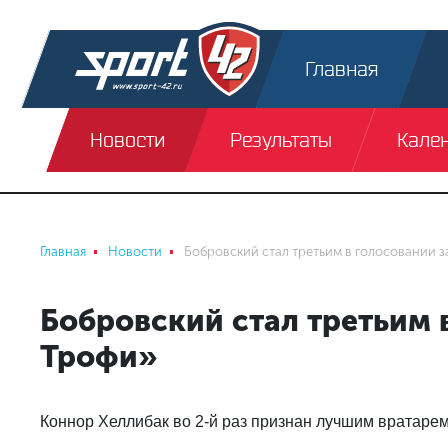
Главная
Новости
Результаты
Кале
Главная
Новости
Бобровский стал третьим в голосовании з
Бобровский стал третьим 
Трофи»
Коннор Хеллибак во 2-й раз признан лучшим вратаре