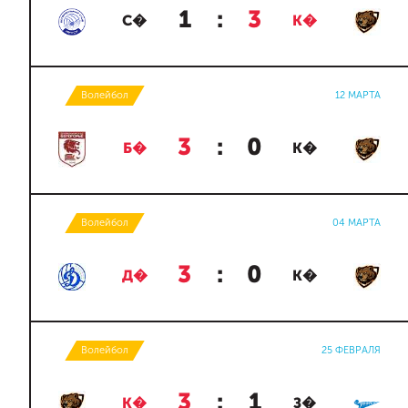
1
:
3
С�
К�
Волейбол
12 МАРТА
3
:
0
Б�
К�
Волейбол
04 МАРТА
3
:
0
Д�
К�
Волейбол
25 ФЕВРАЛЯ
3
:
1
К�
З�