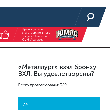
При поддержке
благотворительного
фонда «Юмас» им.
Ю. М. Асаилова
«Металлург» взял бронзу
ВХЛ. Вы удовлетворены?
Всего проголосовали: 329
да