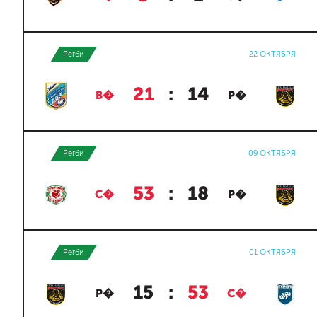
Регби
22 ОКТЯБРЯ
21
:
14
В�
Р�
Регби
09 ОКТЯБРЯ
53
:
18
С�
Р�
Регби
01 ОКТЯБРЯ
15
:
53
Р�
С�