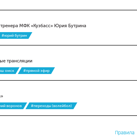
о тренера МФК «Кузбасс» Юрия Бутрина
#юрий бутрин
ые трансляции
ыш омск
#прямой эфир
а»
ний воронов
#переходы (волейбол)
Правила