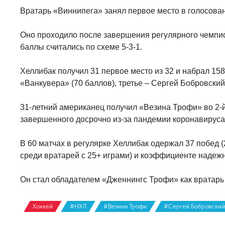
Вратарь «Виннипега» занял первое место в голосов
Оно проходило после завершения регулярного чемпи
баллы считались по схеме 5-3-1.
Хеллибак получил 31 первое место из 32 и набрал 158
«Ванкувера» (70 баллов), третье – Сергей Бобровский
31-летний американец получил «Везина Трофи» во 2-й 
завершенного досрочно из-за пандемии коронавируса
В 60 матчах в регулярке Хеллибак одержал 37 побед (2
среди вратарей с 25+ играми) и коэффициенте надежно
Он стал обладателем «Дженнингс Трофи» как вратарь
Хоккей
#НХЛ
#Везина Трофи
#Сергей Бобровский