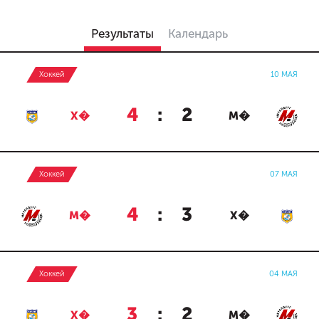
Результаты
Календарь
Хоккей
10 МАЯ
4
:
2
Х�
М�
Хоккей
07 МАЯ
4
:
3
М�
Х�
Хоккей
04 МАЯ
3
:
2
Х�
М�