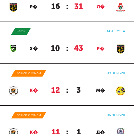
16
:
31
Р�
Л�
Регби
14 АВГУСТА
10
:
43
Х�
Р�
Хоккей с мячом
09 НОЯБРЯ
12
:
3
К�
М�
Хоккей с мячом
06 НОЯБРЯ
11
:
1
К�
Д�