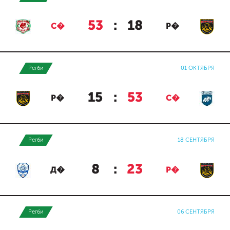
53
:
18
С�
Р�
Регби
01 ОКТЯБРЯ
15
:
53
Р�
С�
Регби
18 СЕНТЯБРЯ
8
:
23
Д�
Р�
Регби
06 СЕНТЯБРЯ