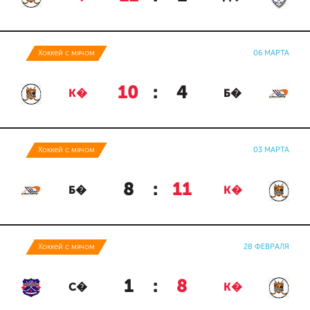
Хоккей с мячом
06 МАРТА
10
:
4
К�
Б�
Хоккей с мячом
03 МАРТА
8
:
11
Б�
К�
Хоккей с мячом
28 ФЕВРАЛЯ
1
:
8
С�
К�