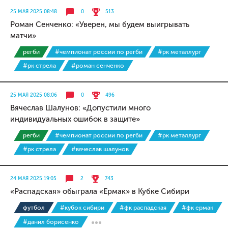
25 МАЯ 2025 08:48
0
513
Роман Сенченко: «Уверен, мы будем выигрывать
матчи»
регби
#чемпионат россии по регби
#рк металлург
#рк стрела
#роман сенченко
25 МАЯ 2025 08:06
0
496
Вячеслав Шалунов: «Допустили много
индивидуальных ошибок в защите»
регби
#чемпионат россии по регби
#рк металлург
#рк стрела
#вячеслав шалунов
24 МАЯ 2025 19:05
2
743
«Распадская» обыграла «Ермак» в Кубке Сибири
футбол
#кубок сибири
#фк распадская
#фк ермак
#данил борисенко