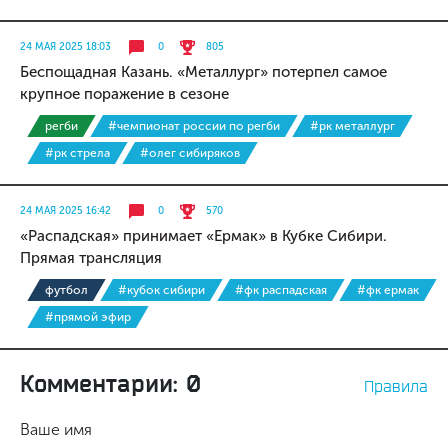
24 МАЯ 2025 18:03
0
805
Беспощадная Казань. «Металлург» потерпел самое
крупное поражение в сезоне
регби
#чемпионат россии по регби
#рк металлург
#рк стрела
#олег сибиряков
24 МАЯ 2025 16:42
0
570
«Распадская» принимает «Ермак» в Кубке Сибири.
Прямая трансляция
футбол
#кубок сибири
#фк распадская
#фк ермак
#прямой эфир
Комментарии: 0
Правила
Ваше имя