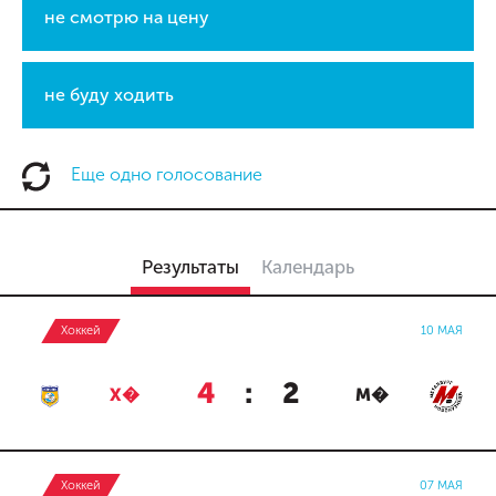
не смотрю на цену
не буду ходить
Еще одно голосование
Результаты
Календарь
Хоккей
10 МАЯ
4
:
2
Х�
М�
Хоккей
07 МАЯ