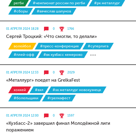
регби
#чемпионат россии по регби
#рк металлург
#сборы
#вячеслав шалунов
01 АПРЕЛЯ 2024 18:28
0
1766
Сергей Троцкий: «Что смогли, то делали»
волейбол
#пресс-конференция
#суперлига
#плей-офф
#вк кузбасс кемерово
01 АПРЕЛЯ 2024 12:33
0
2029
«Металлург» поедет на GrelkaFest
хоккей
#вхл
#хк металлург новокузнецк
#болельщики
#грелкафест
01 АПРЕЛЯ 2024 12:00
0
1597
«Кузбасс-2» завершил финал Молодёжной лиги
поражением