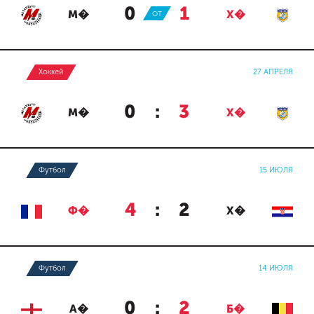
0
:
1
М�
ОТ
Х�
Хоккей
27 АПРЕЛЯ
0
:
3
М�
Х�
Футбол
15 ИЮЛЯ
4
:
2
Ф�
Х�
Футбол
14 ИЮЛЯ
0
:
2
А�
Б�