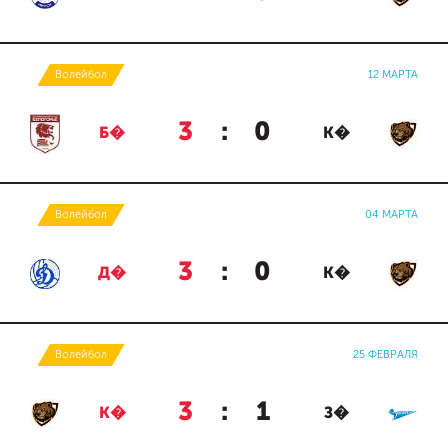
Волейбол
12 МАРТА
3
:
0
Б�
К�
Волейбол
04 МАРТА
3
:
0
Д�
К�
Волейбол
25 ФЕВРАЛЯ
3
:
1
К�
З�