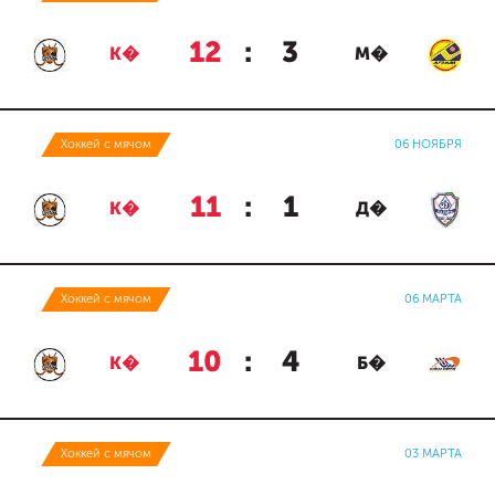
12
:
3
К�
М�
Хоккей с мячом
06 НОЯБРЯ
11
:
1
К�
Д�
Хоккей с мячом
06 МАРТА
10
:
4
К�
Б�
Хоккей с мячом
03 МАРТА