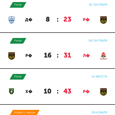
Регби
18 СЕНТЯБРЯ
8
:
23
Д�
Р�
Регби
06 СЕНТЯБРЯ
16
:
31
Р�
Л�
Регби
14 АВГУСТА
10
:
43
Х�
Р�
Хоккей с мячом
09 НОЯБРЯ