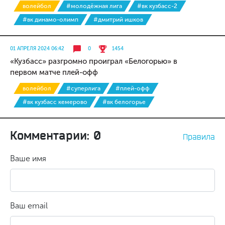
волейбол
#молодёжная лига
#вк кузбасс-2
#вк динамо-олимп
#дмитрий ишков
01 АПРЕЛЯ 2024 06:42
0
1454
«Кузбасс» разгромно проиграл «Белогорью» в
первом матче плей-офф
волейбол
#суперлига
#плей-офф
#вк кузбасс кемерово
#вк белогорье
Комментарии: 0
Правила
Ваше имя
Ваш email