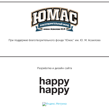
При поддержке благотворительного фонда "Юмас" им. Ю. М. Асаилова
Разработка и дизайн сайта