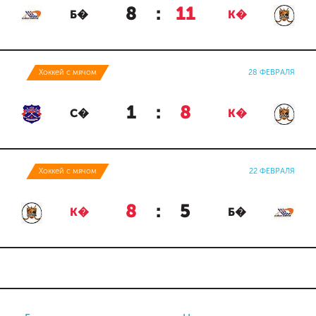
8
:
11
Б�
К�
Хоккей с мячом
28 ФЕВРАЛЯ
1
:
8
С�
К�
Хоккей с мячом
22 ФЕВРАЛЯ
8
:
5
К�
Б�