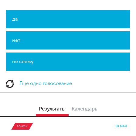
да
нет
не слежу
Еще одно голосование
Результаты
Календарь
Хоккей
10 МАЯ