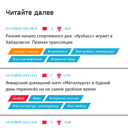
Читайте далее
25 НОЯБРЯ 2023 09:29
0
1675
Раннее начало спортивного дня: «Кузбасс» играет в
Хабаровске. Прямая трансляция
хоккей с мячом
#суперлига
#хк кузбасс (кемерово)
#хк ска-нефтяник
#прямой эфир
24 НОЯБРЯ 2023 14:23
2
1723
Январский домашний матч «Металлурга» в будний
день перенесён на не самое удобное время
хоккей
#вхл
#перенос матчей
#хк металлург новокузнецк
#хк тамбов
24 НОЯБРЯ 2023 13:50
5
1598