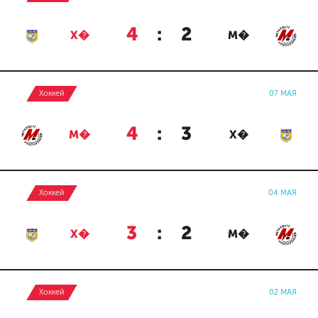
4
:
2
Х�
М�
Хоккей
07 МАЯ
4
:
3
М�
Х�
Хоккей
04 МАЯ
3
:
2
Х�
М�
Хоккей
02 МАЯ