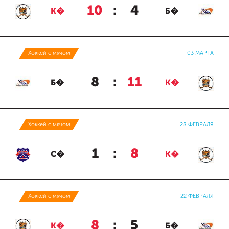
10
:
4
К�
Б�
Хоккей с мячом
03 МАРТА
8
:
11
Б�
К�
Хоккей с мячом
28 ФЕВРАЛЯ
1
:
8
С�
К�
Хоккей с мячом
22 ФЕВРАЛЯ
8
:
5
К�
Б�