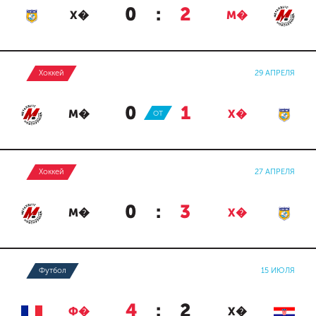
0
:
2
Х�
М�
Хоккей
29 АПРЕЛЯ
0
:
1
М�
ОТ
Х�
Хоккей
27 АПРЕЛЯ
0
:
3
М�
Х�
Футбол
15 ИЮЛЯ
4
:
2
Ф�
Х�