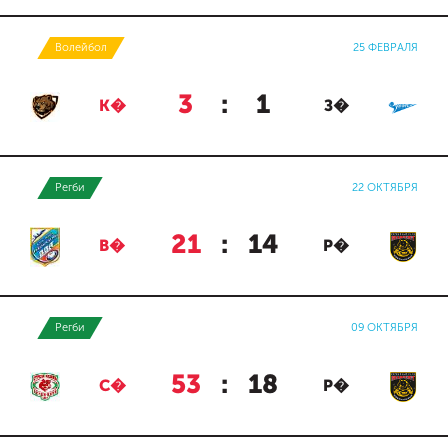
Волейбол
25 ФЕВРАЛЯ
3
:
1
К�
З�
Регби
22 ОКТЯБРЯ
21
:
14
В�
Р�
Регби
09 ОКТЯБРЯ
53
:
18
С�
Р�