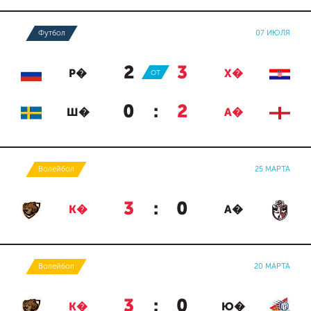
Футбол
07 ИЮЛЯ
2
:
3
Р�
ОТ
Х�
0
:
2
Ш�
А�
Волейбол
25 МАРТА
3
:
0
К�
А�
Волейбол
20 МАРТА
3
:
0
К�
Ю�