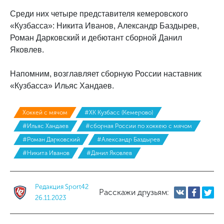
Среди них четыре представителя кемеровского
«Кузбасса»: Никита Иванов, Александр Баздырев,
Роман Дарковский и дебютант сборной Данил
Яковлев.
Напомним, возглавляет сборную России наставник
«Кузбасса» Ильяс Хандаев.
Хоккей с мячом
#ХК Кузбасс (Кемерово)
#Ильяс Хандаев
#сборная России по хоккею с мячом
#Роман Дарковский
#Александр Баздырев
#Никита Иванов
#Данил Яковлев
Редакция Sport42
Расскажи друзьям:
26.11.2023