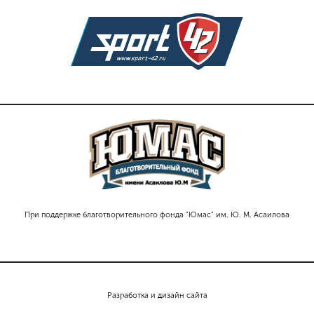
При поддержке благотворительного фонда "Юмас" им. Ю. М. Асаилова
Разработка и дизайн сайта