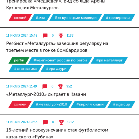
Тренировка «Медведей». Вид со льда Арены
Кузнецких Металлургов
хоккей
#мхл
#хк кузнецкие медведи
#тренировки
11 ИЮЛЯ 2024 15:48
0
1188
Регбист «Металлурга» завершил регулярку на
третьем месте в гонке бомбардиров
регби
#чемпионат россии по регби
#рк металлург
#статистика
#эрл даури
11 ИЮЛЯ 2024 11:49
0
952
«Металлург-2010» сыграет в Казани
хоккей
#металлург-2010
#кирилл кицын
#alga cup
11 ИЮЛЯ 2024 08:53
0
1212
16-летний новокузнечанин стал футболистом
казанского «Рубина»