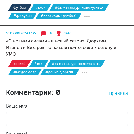
футбол
#юфл
#фк металлург новокузнецк
#фк рубин
#переходы (футбол)
10 ИЮЛЯ 2024 17:35
0
1446
«С новыми силами - в новый сезон». Дюрягин,
Иванов и Вихарев - о начале подготовки к сезону и
УМО
хоккей
#вхл
#хк металлург новокузнецк
#медосмотр
#денис дюрягин
Комментарии: 0
Правила
Ваше имя