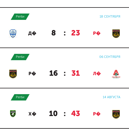
Регби
18 СЕНТЯБРЯ
8
:
23
Д�
Р�
Регби
06 СЕНТЯБРЯ
16
:
31
Р�
Л�
Регби
14 АВГУСТА
10
:
43
Х�
Р�