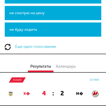
не смотрю на цену
не буду ходить
Еще одно голосование
Результаты
Календарь
Хоккей
10 МАЯ
4
:
2
Х�
М�