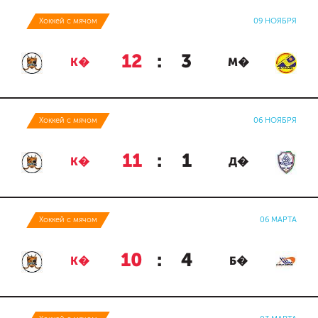
Хоккей с мячом
09 НОЯБРЯ
12
:
3
К�
М�
Хоккей с мячом
06 НОЯБРЯ
11
:
1
К�
Д�
Хоккей с мячом
06 МАРТА
10
:
4
К�
Б�