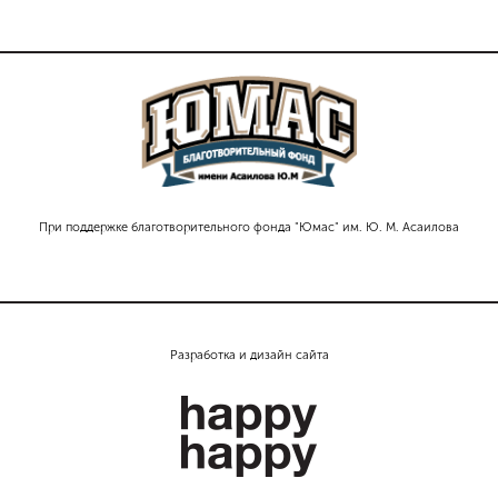
При поддержке благотворительного фонда "Юмас" им. Ю. М. Асаилова
Разработка и дизайн сайта