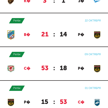
3
:
1
К�
З�
Регби
22 ОКТЯБРЯ
21
:
14
В�
Р�
Регби
09 ОКТЯБРЯ
53
:
18
С�
Р�
Регби
01 ОКТЯБРЯ
15
:
53
Р�
С�