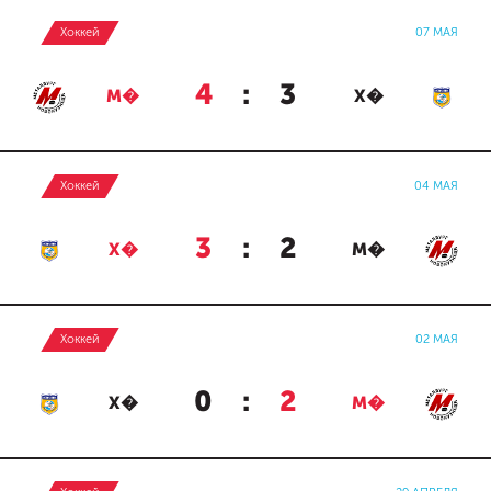
Хоккей
07 МАЯ
4
:
3
М�
Х�
Хоккей
04 МАЯ
3
:
2
Х�
М�
Хоккей
02 МАЯ
0
:
2
Х�
М�