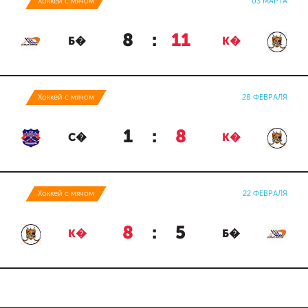
Хоккей с мячом
03 МАРТА
8
:
11
Б�
К�
Хоккей с мячом
28 ФЕВРАЛЯ
1
:
8
С�
К�
Хоккей с мячом
22 ФЕВРАЛЯ
8
:
5
К�
Б�