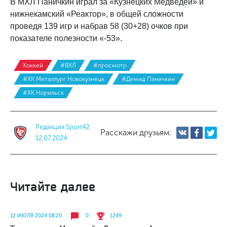
В МХЛ Паничкин играл за «Кузнецких Медведей» и
нижнекамский «Реактор», в общей сложности
проведя 139 игр и набрав 58 (30+28) очков при
показателе полезности «-53».
Хоккей
#ВХЛ
#просмотр
#ХК Металлург Новокузнецк
#Демид Паничкин
#ХК Норильск
Редакция Sport42
Расскажи друзьям:
12.07.2024
Читайте далее
12 ИЮЛЯ 2024 08:20
0
1249