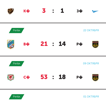
3
:
1
К�
З�
Регби
22 ОКТЯБРЯ
21
:
14
В�
Р�
Регби
09 ОКТЯБРЯ
53
:
18
С�
Р�
Регби
01 ОКТЯБРЯ