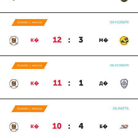
Хоккей с мячом
09 НОЯБРЯ
12
:
3
К�
М�
Хоккей с мячом
06 НОЯБРЯ
11
:
1
К�
Д�
Хоккей с мячом
06 МАРТА
10
:
4
К�
Б�