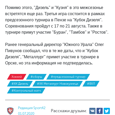
Помимо этого, "Дизель" и "Кузня" в это межсезонье
встретятся еще раз. Третья игра состоится в рамках
предсезонного турнира в Пензе на "Кубок Дизеля".
Соревнования пройдут с 17 по 21 августа. Также в
турнире примут участие "Буран", "Тамбов" и "Ростов".
Ранее генеральный директор "Южного Урала" Олег
Пивунов сообщал, что в те же даты, что и "Кубок
Дизеля", "Металлург" примет участие в турнире в
Орске, но эта информация не подтвердилась.
Хоккей
#сборы
#предсезонный турнир
#ХК Дизель
#ХК Металлург Новокузнецк
#ВХЛ
#Контрольный матч
Редакция Sport42
Расскажи друзьям:
01.07.2020