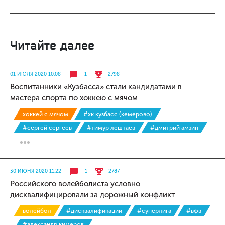
Читайте далее
01 ИЮЛЯ 2020 10:08
1
2798
Воспитанники «Кузбасса» стали кандидатами в
мастера спорта по хоккею с мячом
хоккей с мячом
#хк кузбасс (кемерово)
#сергей сергеев
#тимур лештаев
#дмитрий амзин
30 ИЮНЯ 2020 11:22
1
2787
Российского волейболиста условно
дисквалифицировали за дорожный конфликт
волейбол
#дисквалификации
#суперлига
#вфв
#александр кимеров