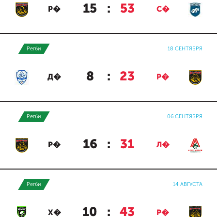
15
:
53
Р�
С�
Регби
18 СЕНТЯБРЯ
8
:
23
Д�
Р�
Регби
06 СЕНТЯБРЯ
16
:
31
Р�
Л�
Регби
14 АВГУСТА
10
:
43
Х�
Р�