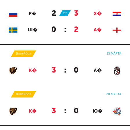
2
:
3
Р�
ОТ
Х�
0
:
2
Ш�
А�
Волейбол
25 МАРТА
3
:
0
К�
А�
Волейбол
20 МАРТА
3
:
0
К�
Ю�