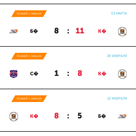
Хоккей с мячом
03 МАРТА
8
:
11
Б�
К�
Хоккей с мячом
28 ФЕВРАЛЯ
1
:
8
С�
К�
Хоккей с мячом
22 ФЕВРАЛЯ
8
:
5
К�
Б�