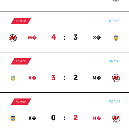
Хоккей
07 МАЯ
4
:
3
М�
Х�
Хоккей
04 МАЯ
3
:
2
Х�
М�
Хоккей
02 МАЯ
0
:
2
Х�
М�