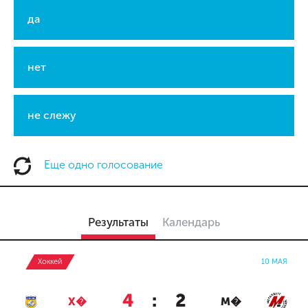
да
нет
не слежу
Еще одно голосование
Результаты
Календарь
Хоккей
10 МАЯ
4
:
2
Х�
М�