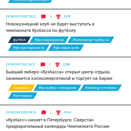
29 ИЮНЯ 2020 18:22
5
3478
Новокузнецкий клуб не будет выступать в
чемпионате Кузбасса по футболу
футбол
#фк новокузнецк
#чемпионат кузбасса
#фк распадская ук
#фк евраз зсмк
29 ИЮНЯ 2020 16:17
1
2208
Бывший либеро «Кузбасса» открыл центр отдыха,
занимается космоэнергетикой и торгует на бирже
волейбол
#вк кузбасс кемерово
#хачатур степанян
#интервью
29 ИЮНЯ 2020 09:33
1
2544
«Кузбасс» начнет в Петербурге. Сверстан
предварительный календарь Чемпионата России