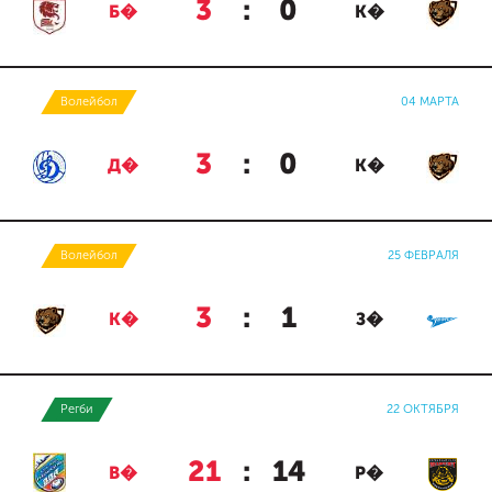
3
:
0
Б�
К�
Волейбол
04 МАРТА
3
:
0
Д�
К�
Волейбол
25 ФЕВРАЛЯ
3
:
1
К�
З�
Регби
22 ОКТЯБРЯ
21
:
14
В�
Р�