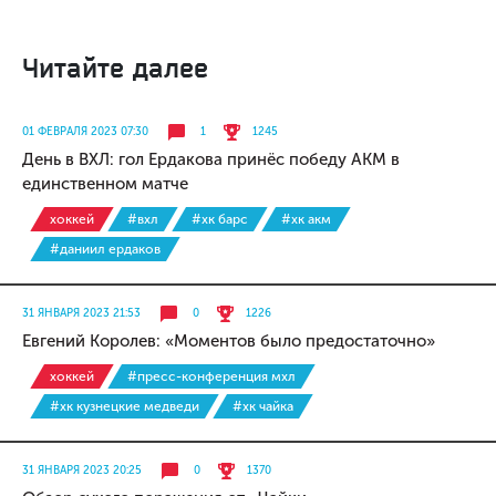
Читайте далее
01 ФЕВРАЛЯ 2023 07:30
1
1245
День в ВХЛ: гол Ердакова принёс победу АКМ в
единственном матче
хоккей
#вхл
#хк барс
#хк акм
#даниил ердаков
31 ЯНВАРЯ 2023 21:53
0
1226
Евгений Королев: «Моментов было предостаточно»
хоккей
#пресс-конференция мхл
#хк кузнецкие медведи
#хк чайка
31 ЯНВАРЯ 2023 20:25
0
1370