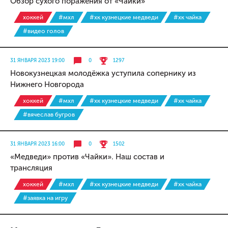
Обзор сухого поражения от «Чайки»
хоккей
#мхл
#хк кузнецкие медведи
#хк чайка
#видео голов
31 ЯНВАРЯ 2023 19:00
0
1297
Новокузнецкая молодёжка уступила сопернику из
Нижнего Новгорода
хоккей
#мхл
#хк кузнецкие медведи
#хк чайка
#вячеслав бугров
31 ЯНВАРЯ 2023 16:00
0
1502
«Медведи» против «Чайки». Наш состав и
трансляция
хоккей
#мхл
#хк кузнецкие медведи
#хк чайка
#заявка на игру