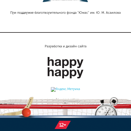
При поддержке благотворительного фонда "Юмас" им. Ю. М. Асаилова
Разработка и дизайн сайта
12+