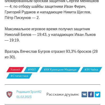
блокированным броскам защитник Сергей Менюшков
— 4; по отбору шайбы защитники Иван Фирич,
Григорий Рудаков и нападающие Никита Щеглов,
Пётр Пискунов — 2.
Максимальное игровое время получил защитник
Николай Белов — 19:43, у нападающих Иван Лыков
— 19:19.
Вратарь Вячеслав Бугров отразил 93,3% бросков (28
из 30).
Хоккей
#МХЛ
#ХК Кузнецкие Медведи
#ХК Чайка
#Статистика
Редакция Sport42
Расскажи друзьям:
01.02.2023