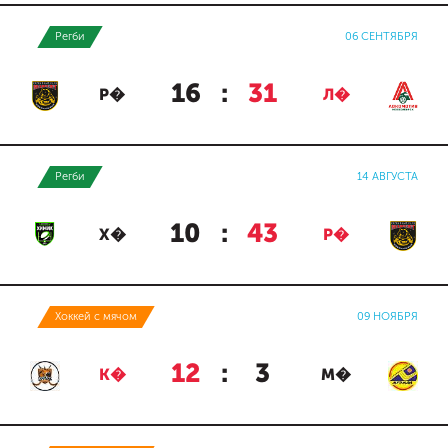
Регби
06 СЕНТЯБРЯ
16
:
31
Р�
Л�
Регби
14 АВГУСТА
10
:
43
Х�
Р�
Хоккей с мячом
09 НОЯБРЯ
12
:
3
К�
М�