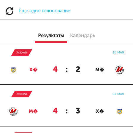
Еще одно голосование
Результаты
Календарь
Хоккей
10 МАЯ
4
:
2
Х�
М�
Хоккей
07 МАЯ
4
:
3
М�
Х�