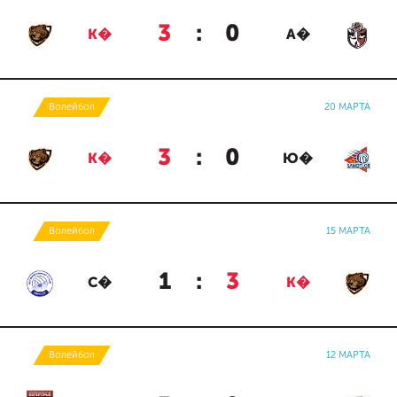
3
:
0
К�
А�
Волейбол
20 МАРТА
3
:
0
К�
Ю�
Волейбол
15 МАРТА
1
:
3
С�
К�
Волейбол
12 МАРТА