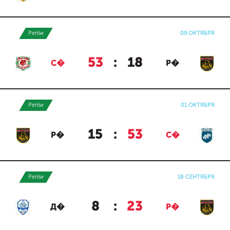
Регби
09 ОКТЯБРЯ
53
:
18
С�
Р�
Регби
01 ОКТЯБРЯ
15
:
53
Р�
С�
Регби
18 СЕНТЯБРЯ
8
:
23
Д�
Р�