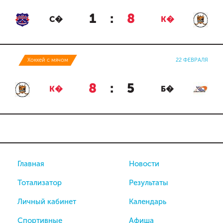
1
:
8
С�
К�
Хоккей с мячом
22 ФЕВРАЛЯ
8
:
5
К�
Б�
Главная
Новости
Тотализатор
Результаты
Личный кабинет
Календарь
Спортивные
Афиша