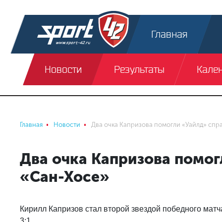
Главная
Новости
Результаты
Кале
Главная
Новости
Два очка Капризова помогли «Уайлд» спра
Два очка Капризова помог
«Сан-Хосе»
Кирилл Капризов стал второй звездой победного матч
3:1.