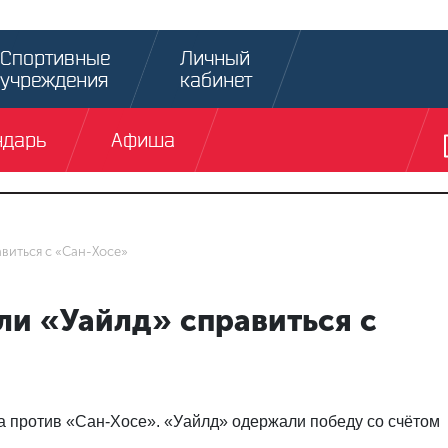
Спортивные
Личный
учреждения
кабинет
ндарь
Афиша
виться с «Сан-Хосе»
ли «Уайлд» справиться с
а против «Сан-Хосе». «Уайлд» одержали победу со счётом