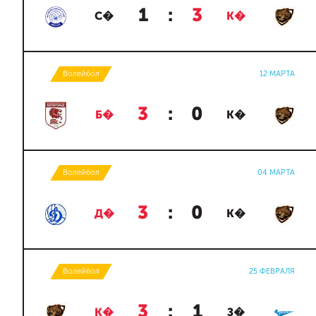
1
:
3
С�
К�
Волейбол
12 МАРТА
3
:
0
Б�
К�
Волейбол
04 МАРТА
3
:
0
Д�
К�
Волейбол
25 ФЕВРАЛЯ
3
:
1
К�
З�