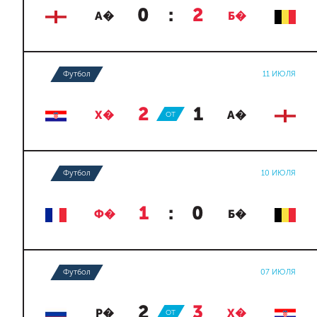
0
:
2
А�
Б�
Футбол
11 ИЮЛЯ
2
:
1
Х�
ОТ
А�
Футбол
10 ИЮЛЯ
1
:
0
Ф�
Б�
Футбол
07 ИЮЛЯ
2
:
3
Р�
ОТ
Х�