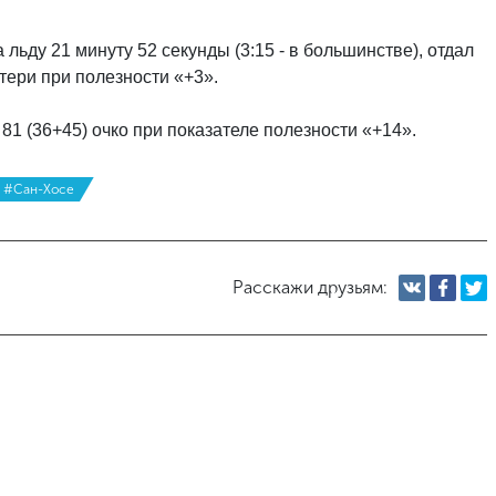
ьду 21 минуту 52 секунды (3:15 - в большинстве), отдал
тери при полезности «+3».
81 (36+45) очко при показателе полезности «+14».
#Сан-Хосе
Расскажи друзьям: