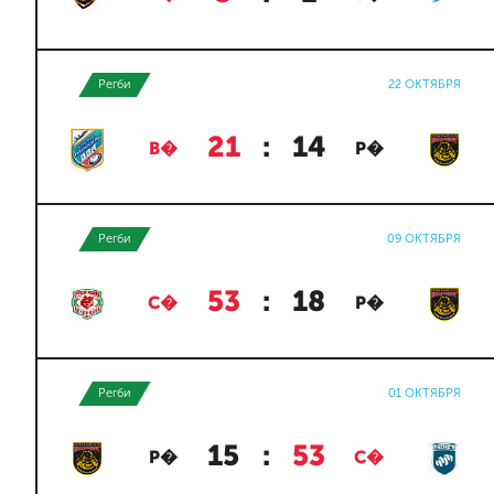
Регби
22 ОКТЯБРЯ
21
:
14
В�
Р�
Регби
09 ОКТЯБРЯ
53
:
18
С�
Р�
Регби
01 ОКТЯБРЯ
15
:
53
Р�
С�