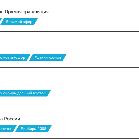
». Прямая трансляция
#прямой эфир
комотив-сшор
#данил козлов
о сибирь-дальний восток
ва России
восток
#сибирь-2008