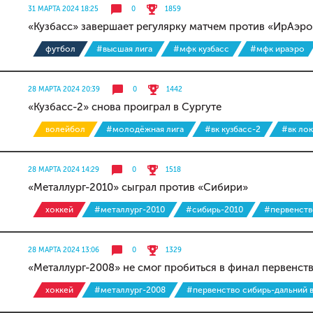
31 МАРТА 2024 18:25
0
1859
«Кузбасс» завершает регулярку матчем против «ИрАэро
футбол
#высшая лига
#мфк кузбасс
#мфк ираэро
28 МАРТА 2024 20:39
0
1442
«Кузбасс-2» снова проиграл в Сургуте
волейбол
#молодёжная лига
#вк кузбасс-2
#вк ло
28 МАРТА 2024 14:29
0
1518
«Металлург-2010» сыграл против «Сибири»
хоккей
#металлург-2010
#сибирь-2010
#первенств
28 МАРТА 2024 13:06
0
1329
«Металлург-2008» не смог пробиться в финал первенст
хоккей
#металлург-2008
#первенство сибирь-дальний 