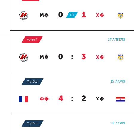
0
:
1
М�
ОТ
Х�
Хоккей
27 АПРЕЛЯ
0
:
3
М�
Х�
Футбол
15 ИЮЛЯ
4
:
2
Ф�
Х�
Футбол
14 ИЮЛЯ