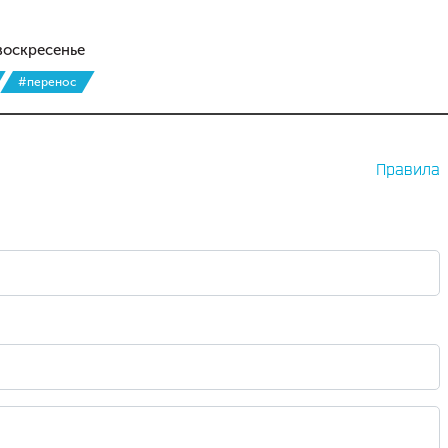
воскресенье
#перенос
Правила