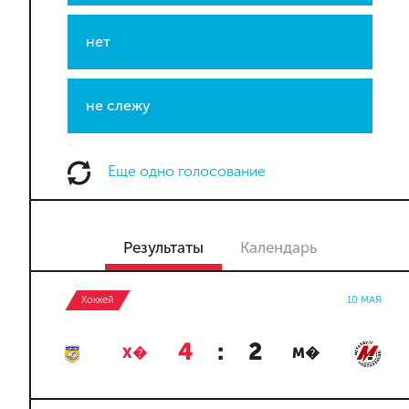
нет
не слежу
Еще одно голосование
Результаты
Календарь
Хоккей
10 МАЯ
4
:
2
Х�
М�