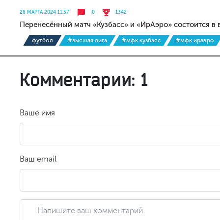
28 МАРТА 2024 11:57
0
1342
Перенесённый матч «Кузбасс» и «ИрАэро» состоится в 
футбол
#высшая лига
#мфк кузбасс
#мфк ираэро
Комментарии: 1
Ваше имя
Ваш email