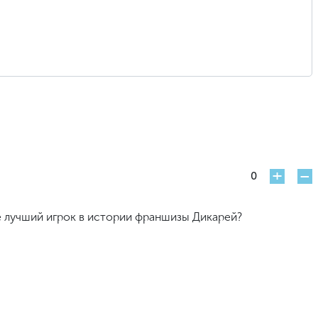
+
-
0
е лучший игрок в истории франшизы Дикарей?