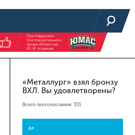
При поддержке
благотворительного
фонда «Юмас» им.
Ю. М. Асаилова
«Металлург» взял бронзу
ВХЛ. Вы удовлетворены?
Всего проголосовали: 331
да