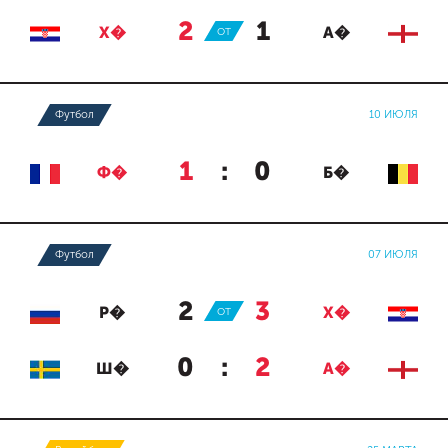
2
:
1
Х�
ОТ
А�
Футбол
10 ИЮЛЯ
1
:
0
Ф�
Б�
Футбол
07 ИЮЛЯ
2
:
3
Р�
ОТ
Х�
0
:
2
Ш�
А�