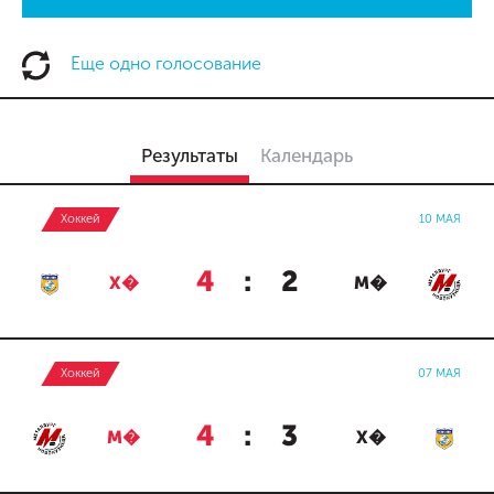
Еще одно голосование
Результаты
Календарь
Хоккей
10 МАЯ
4
:
2
Х�
М�
Хоккей
07 МАЯ
4
:
3
М�
Х�