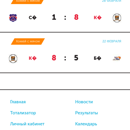
Хоккей с мячом
28 ФЕВРАЛЯ
1
:
8
С�
К�
Хоккей с мячом
22 ФЕВРАЛЯ
8
:
5
К�
Б�
Главная
Новости
Тотализатор
Результаты
Личный кабинет
Календарь