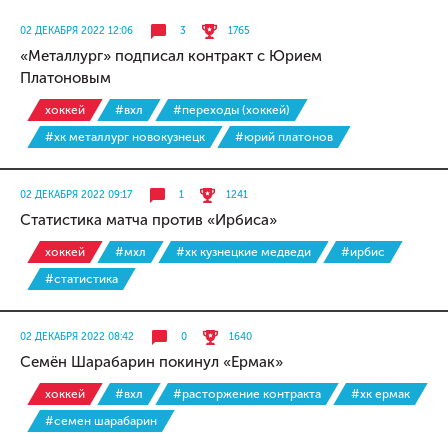
02 ДЕКАБРЯ 2022 12:06
3
1765
«Металлург» подписал контракт с Юрием
Платоновым
хоккей
#вхл
#переходы (хоккей)
#хк металлург новокузнецк
#юрий платонов
02 ДЕКАБРЯ 2022 09:17
1
1241
Статистика матча против «Ирбиса»
хоккей
#мхл
#хк кузнецкие медведи
#ирбис
#статистика
02 ДЕКАБРЯ 2022 08:42
0
1640
Семён Шарабарин покинул «Ермак»
хоккей
#вхл
#расторжение контракта
#хк ермак
#семен шарабарин