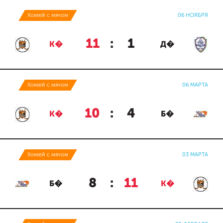
Хоккей с мячом
06 НОЯБРЯ
11
:
1
К�
Д�
Хоккей с мячом
06 МАРТА
10
:
4
К�
Б�
Хоккей с мячом
03 МАРТА
8
:
11
Б�
К�