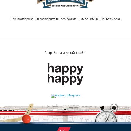
При поддержке благотворительного фонда "Юмас" им. Ю. М. Асаилова
Разработка и дизайн сайта