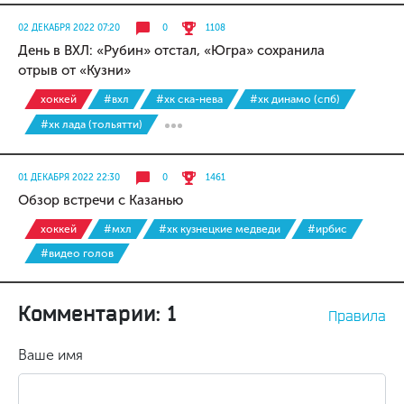
02 ДЕКАБРЯ 2022 07:20
0
1108
День в ВХЛ: «Рубин» отстал, «Югра» сохранила
отрыв от «Кузни»
хоккей
#вхл
#хк ска-нева
#хк динамо (спб)
#хк лада (тольятти)
01 ДЕКАБРЯ 2022 22:30
0
1461
Обзор встречи с Казанью
хоккей
#мхл
#хк кузнецкие медведи
#ирбис
#видео голов
Комментарии: 1
Правила
Ваше имя