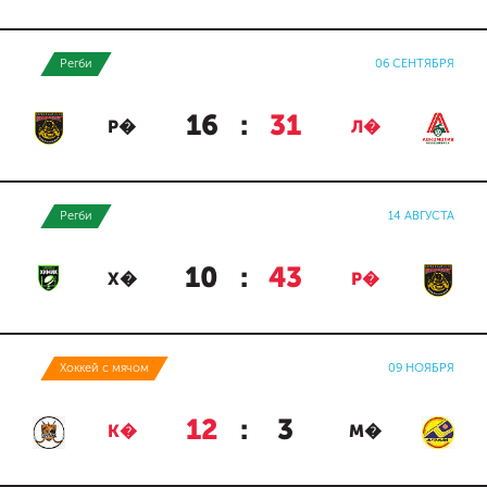
Регби
06 СЕНТЯБРЯ
16
:
31
Р�
Л�
Регби
14 АВГУСТА
10
:
43
Х�
Р�
Хоккей с мячом
09 НОЯБРЯ
12
:
3
К�
М�