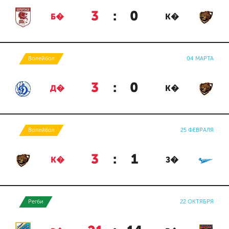
3
:
0
Б�
К�
Волейбол
04 МАРТА
3
:
0
Д�
К�
Волейбол
25 ФЕВРАЛЯ
3
:
1
К�
З�
Регби
22 ОКТЯБРЯ