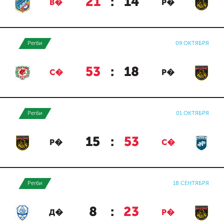
21
:
14
В�
Р�
Регби
09 ОКТЯБРЯ
53
:
18
С�
Р�
Регби
01 ОКТЯБРЯ
15
:
53
Р�
С�
Регби
18 СЕНТЯБРЯ
8
:
23
Д�
Р�