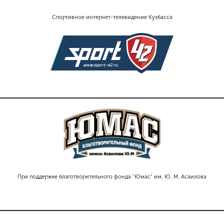
Спортивное интернет-телевидение Кузбасса
При поддержке благотворительного фонда "Юмас" им. Ю. М. Асаилова