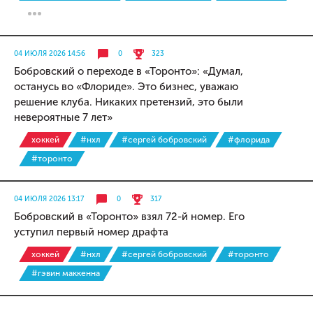
04 ИЮЛЯ 2026 14:56
0
323
Бобровский о переходе в «Торонто»: «Думал,
останусь во «Флориде». Это бизнес, уважаю
решение клуба. Никаких претензий, это были
невероятные 7 лет»
хоккей
#нхл
#сергей бобровский
#флорида
#торонто
04 ИЮЛЯ 2026 13:17
0
317
Бобровский в «Торонто» взял 72-й номер. Его
уступил первый номер драфта
хоккей
#нхл
#сергей бобровский
#торонто
#гэвин маккенна