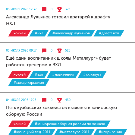
05 ИЮЛЯ 2026 12:37
0
372
Александр Лукьянов готовил вратарей к драфту
НХЛ
хоккей
#нхл
#александр лукьянов
#драфт нхл
05 ИЮЛЯ 2026 09:17
0
525
Ещё один воспитанник школы Металлург» будет
работать тренером в ВХЛ
хоккей
#вхл
#назначения
#хк калуга
#макар кармалин
04 ИЮЛЯ 2026 17:25
0
430
Пять кузбасских хоккеистов вызваны в юниорскую
сборную России
хоккей
#юниорская сборная россии по хоккею
#кузнецкий лед-2011
#металлург-2011
#игорь зенин