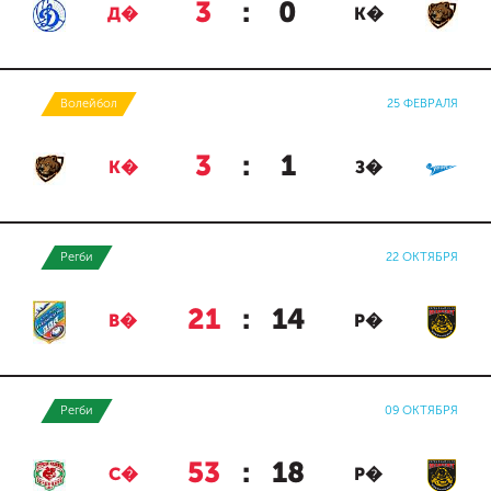
3
:
0
Д�
К�
Волейбол
25 ФЕВРАЛЯ
3
:
1
К�
З�
Регби
22 ОКТЯБРЯ
21
:
14
В�
Р�
Регби
09 ОКТЯБРЯ
53
:
18
С�
Р�