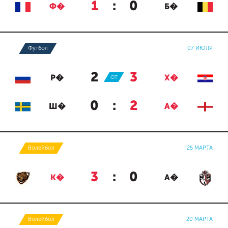
1
:
0
Ф�
Б�
Футбол
07 ИЮЛЯ
2
:
3
Р�
ОТ
Х�
0
:
2
Ш�
А�
Волейбол
25 МАРТА
3
:
0
К�
А�
Волейбол
20 МАРТА