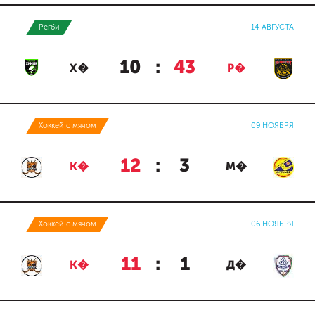
Регби
14 АВГУСТА
10
:
43
Х�
Р�
Хоккей с мячом
09 НОЯБРЯ
12
:
3
К�
М�
Хоккей с мячом
06 НОЯБРЯ
11
:
1
К�
Д�