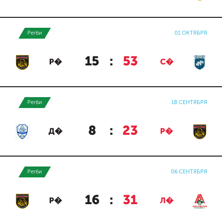
Регби
01 ОКТЯБРЯ
15
:
53
Р�
С�
Регби
18 СЕНТЯБРЯ
8
:
23
Д�
Р�
Регби
06 СЕНТЯБРЯ
16
:
31
Р�
Л�